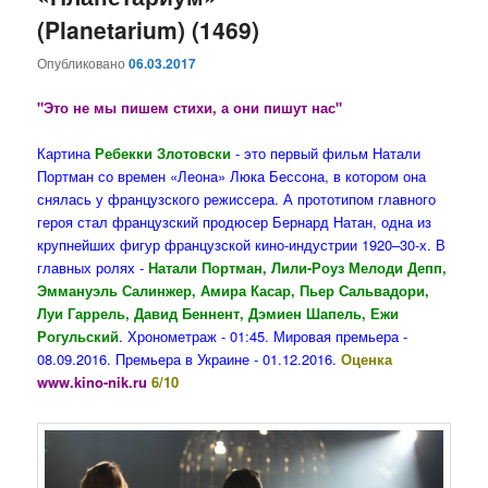
(Planetarium) (1469)
Опубликовано
06.03.2017
"Это не мы пишем стихи, а они пишут нас"
Картина
Ребекки Злотовски
- это первый фильм Натали
Портман со времен «Леона» Люка Бессона, в котором она
снялась у французского режиссера. А прототипом главного
героя стал французский продюсер Бернард Натан, одна из
крупнейших фигур французской кино-индустрии 1920–30-х. В
главных ролях -
Натали Портман, Лили-Роуз Мелоди Депп,
Эммануэль Салинжер, Амира Касар, Пьер Сальвадори,
Луи Гаррель, Давид Беннент, Дэмиен Шапель, Ежи
Рогульский
. Хронометраж - 01:45. Мировая премьера -
08.09.2016. Премьера в Украине - 01.12.2016.
Оценка
www.kino-nik.ru
6/10