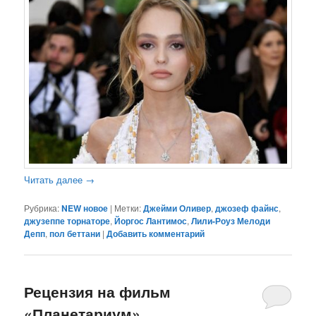
Читать далее
→
Рубрика:
NEW новое
|
Метки:
Джейми Оливер
,
джозеф файнс
,
джузеппе торнаторе
,
Йоргос Лантимос
,
Лили-Роуз Мелоди
Депп
,
пол беттани
|
Добавить комментарий
Рецензия на фильм
«Планетариум»