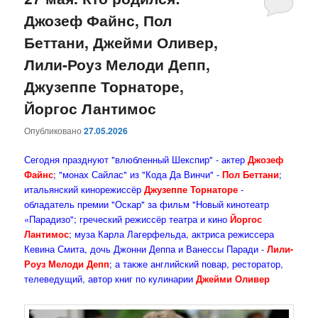
Джозеф Файнс, Пол
содержимому
содержимому
Беттани, Джейми Оливер,
Лили-Роуз Мелоди Депп,
Джузеппе Торнаторе,
Йоргос Лантимос
Опубликовано
27.05.2026
Сегодня празднуют "влюбленный Шекспир" - актер
Джозеф
Файнс
; "монах Сайлас" из "Кода Да Винчи" -
Пол Беттани
;
итальянский кинорежиссёр
Джузеппе Торнаторе
-
обладатель премии "Оскар" за фильм "Новый кинотеатр
«Парадизо"; греческий режиссёр театра и кино
Йоргос
Лантимос
; муза Карла Лагерфельда, актриса режиссера
Кевина Смита, дочь Джонни Деппа и Ванессы Паради -
Лили-
Роуз Мелоди Депп
; а также английский повар, ресторатор,
телеведущий, автор книг по кулинарии
Джейми Оливер