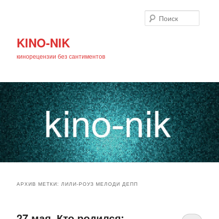
Поиск
KINO-NIK
кинорецензии без сантиментов
Главное
Перейти
Перейти
меню
АРХИВ МЕТКИ:
ЛИЛИ-РОУЗ МЕЛОДИ ДЕПП
к
к
основному
дополнительному
27 мая. Кто родился: