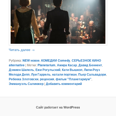
Читать далее
→
Рубрика:
NEW новое
,
КОМЕДИИ Comedy
,
СЕРЬЕЗНОЕ КИНО
alternative
|
Метки:
Planetarium
,
Амира Касар
,
Давид Беннент
,
Дэмиен Шапель
,
Ежи Рогульский
,
Кати Вышкоп
,
Лили-Роуз
Мелоди Депп
,
Луи Гаррель
,
натали портман
,
Пьер Сальвадори
,
Ребекка Злотовски
,
рецензия
,
фильм "Планетариум"
,
Эммануэль Салинжер
|
Добавить комментарий
Сайт работает на WordPress