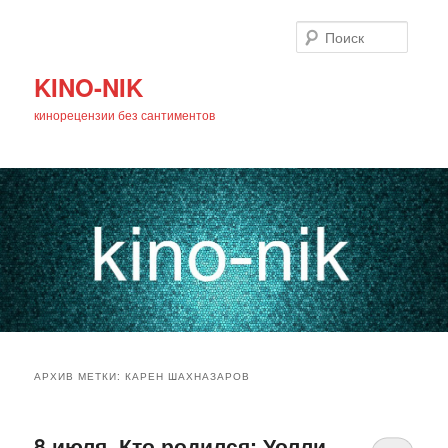
Поиск
KINO-NIK
кинорецензии без сантиментов
Главное
Перейти
Перейти
меню
АРХИВ МЕТКИ:
КАРЕН ШАХНАЗАРОВ
к
к
основному
дополнительному
8 июля. Кто родился: Уолли