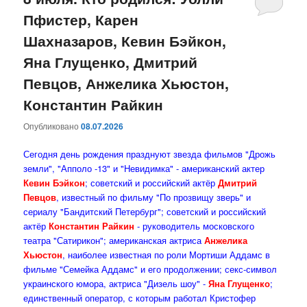
Пфистер, Карен
содержимому
содержимому
Шахназаров, Кевин Бэйкон,
Яна Глущенко, Дмитрий
Певцов, Анжелика Хьюстон,
Константин Райкин
Опубликовано
08.07.2026
Сегодня день рождения празднуют звезда фильмов "Дрожь
земли", "Апполо -13" и "Невидимка" - американский актер
Кевин Бэйкон
; советский и российский актёр
Дмитрий
Певцов
, известный по фильму "По прозвищу зверь" и
сериалу "Бандитский Петербург"; советский и российский
актёр
Константин Райкин
- руководитель московского
театра "Сатирикон"; американская актриса
Анжелика
Хьюстон
, наиболее известная по роли Мортиши Аддамс в
фильме "Семейка Аддамс" и его продолжении; секс-символ
украинского юмора, актриса "Дизель шоу" -
Яна Глущенко
;
единственный оператор, с которым работал Кристофер