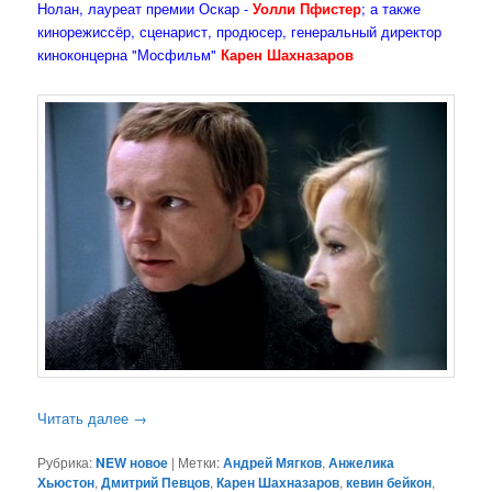
Нолан, лауреат премии Оскар -
Уолли Пфистер
; а также
кинорежиссёр, сценарист, продюсер, генеральный директор
киноконцерна "Мосфильм"
Карен Шахназаров
Читать далее
→
Рубрика:
NEW новое
|
Метки:
Андрей Мягков
,
Анжелика
Хьюстон
,
Дмитрий Певцов
,
Карен Шахназаров
,
кевин бейкон
,