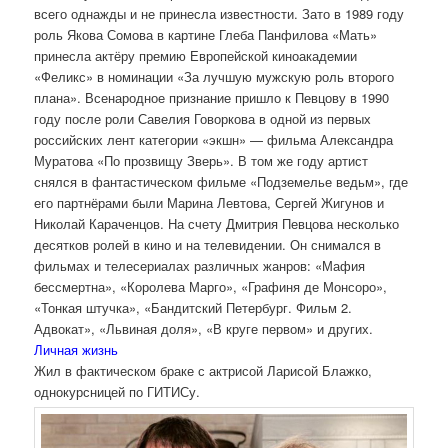
всего однажды и не принесла известности. Зато в 1989 году
роль Якова Сомова в картине Глеба Панфилова «Мать»
принесла актёру премию Европейской киноакадемии
«Феликс» в номинации «За лучшую мужскую роль второго
плана». Всенародное признание пришло к Певцову в 1990
году после роли Савелия Говоркова в одной из первых
российских лент категории «экшн» — фильма Александра
Муратова «По прозвищу Зверь». В том же году артист
снялся в фантастическом фильме «Подземелье ведьм», где
его партнёрами были Марина Левтова, Сергей Жигунов и
Николай Караченцов. На счету Дмитрия Певцова несколько
десятков ролей в кино и на телевидении. Он снимался в
фильмах и телесериалах различных жанров: «Мафия
бессмертна», «Королева Марго», «Графиня де Монсоро»,
«Тонкая штучка», «Бандитский Петербург. Фильм 2.
Адвокат», «Львиная доля», «В круге первом» и других.
Личная жизнь
Жил в фактическом браке с актрисой Ларисой Блажко,
однокурсницей по ГИТИСу.