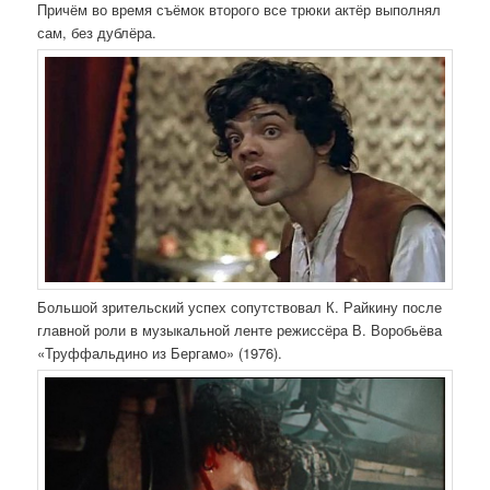
Причём во время съёмок второго все трюки актёр выполнял
сам, без дублёра.
Большой зрительский успех сопутствовал К. Райкину после
главной роли в музыкальной ленте режиссёра В. Воробьёва
«Труффальдино из Бергамо» (1976).