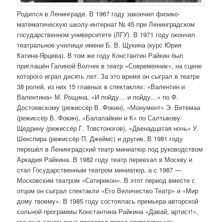
Родился в Ленинграде. В 1967 году закончил физико-
математическую школу-интернат № 45 при Ленинградском
государственном университете (ЛГУ). В 1971 году окончил
театральное училище имени Б. В. Щукина (курс Юрия
Катина-Ярцева). В том же году Константин Райкин был
приглашён Галиной Волчек в театр «Современник», на сцене
которого играл десять лет. За это время он сыграл в театре
38 ролей, из них 15 главных в спектаклях: «Валентин и
Валентина» М. Рощина, «И пойду… и пойду…» по Ф.
Достоевскому (режиссёр В. Фокин), «Монумент» Э. Ветемаа
(режиссёр В. Фокин), «Балалайкин и К» по Салтыкову-
Щедрину (режиссёр Г. Товстоногов), «Двенадцатая ночь» У.
Шекспира (режиссёр П. Джеймс) и другие. В 1981 году
перешёл в Ленинградский театр миниатюр под руководством
Аркадия Райкина. В 1982 году театр переехал в Москву и
стал Государственным театром миниатюр, а с 1987 —
Московским театром «Сатирикон». В этот период вместе с
отцом он сыграл спектакли «Его Величество Театр» и «Мир
дому твоему». В 1985 году состоялась премьера авторской
сольной программы Константина Райкина «Давай, артист!»,
где он в одном лице предстал перед зрителями как