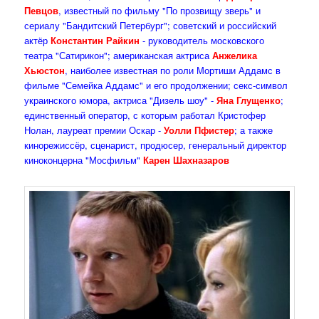
Певцов
, известный по фильму "По прозвищу зверь" и
сериалу "Бандитский Петербург"; советский и российский
актёр
Константин Райкин
- руководитель московского
театра "Сатирикон"; американская актриса
Анжелика
Хьюстон
, наиболее известная по роли Мортиши Аддамс в
фильме "Семейка Аддамс" и его продолжении; секс-символ
украинского юмора, актриса "Дизель шоу" -
Яна Глущенко
;
единственный оператор, с которым работал Кристофер
Нолан, лауреат премии Оскар -
Уолли Пфистер
; а также
кинорежиссёр, сценарист, продюсер, генеральный директор
киноконцерна "Мосфильм"
Карен Шахназаров