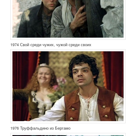
1974 Свой среди чужих, чужой среди своих
1976 Труффальдино из Бергамо