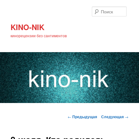
Поиск
KINO-NIK
кинорецензии без сантиментов
Главное
Перейти
меню
Навигация
←
Предыдущая
Следующая
→
по
к
записям
основному