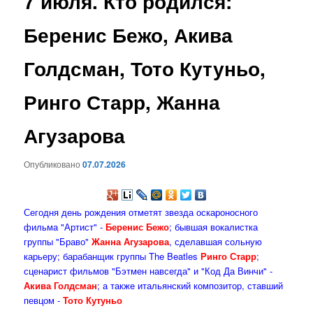
7 июля. Кто родился:
содержимому
Беренис Бежо, Акива
Голдсман, Тото Кутуньо,
Ринго Старр, Жанна
Агузарова
Опубликовано
07.07.2026
Сегодня день рождения отметят звезда оскароносного
фильма "Артист" -
Беренис Бежо
; бывшая вокалистка
группы "Браво"
Жанна Агузарова
, сделавшая сольную
карьеру; барабанщик группы The Beatles
Ринго Старр
;
сценарист фильмов "Бэтмен навсегда" и "Код Да Винчи" -
Акива Голдсман
; а также итальянский композитор, ставший
певцом -
Тото Кутуньо