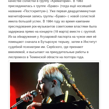
качестве солистки в группу «Крематорий». В 1983
присоединилась к группе «Браво» (тогда ещё носившей
название «Постскриптум»). Уже первая двадцатиминутная
магнитофонная запись группы «Браво» с новой солисткой
имела большой успех. В 1984 году во время кампании
преследования рок-музыкантов советскими властями была
задержана прямо на концерте (18 марта) вместе с группой.
Из-за обнаружения у Агузаровой паспорта на чужое имя её
помещают сначала в Бутырскую тюрьму, затем в Институт
судебной психиатрии им. Сербского, где признают
вменяемой, и высылают на принудительные работы в
леспромхоз в Тюменской области на полтора года.