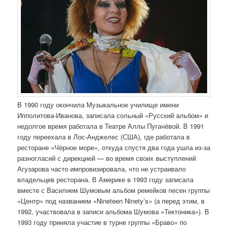
В 1990 году окончила Музыкальное училище имени
Ипполитова-Иванова, записала сольный «Русский альбом» и
недолгое время работала в Театре Аллы Пугачёвой. В 1991
году переехала в Лос-Анджелес (США), где работала в
ресторане «Чёрное море», откуда спустя два года ушла из-за
разногласий с дирекцией — во время своих выступлений
Агузарова часто импровизировала, что не устраивало
владельцев ресторана. В Америке в 1993 году записала
вместе с Василием Шумовым альбом ремейков песен группы
«Центр» под названием «Nineteen Ninety’s» (а перед этим, в
1992, участвовала в записи альбома Шумова «Тектоника»). В
1993 году приняла участие в турне группы «Браво» по