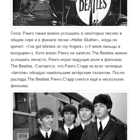
Голос Ринго также можно услышать в некоторых песнях в
общем хоре и в финале песни «Helter Skelter», когда он
кричит: «I’ve got blisters on my fingers» («У меня пальцы в
волдырях»). Хотя вокал Ринго на записях The Beatles можно
услышать нечасто, Ринго играл ведущие роли в фильмах
The Beatles. Считается, что Ринго Старр из всех четверых
«битлов» обладал наибольшим актёрским талантом. После
распада The Beatles Ринго Старр снялся ещё в нескольких
фильмах.