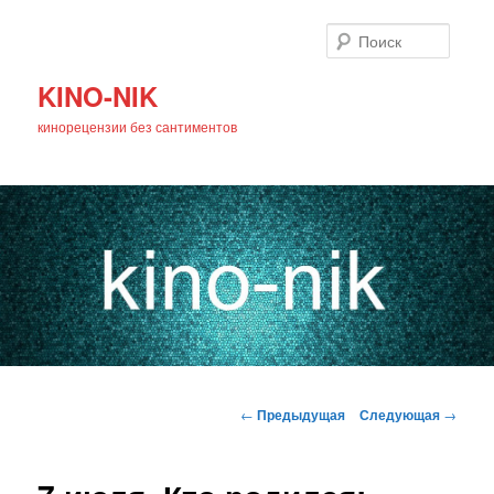
Поиск
KINO-NIK
кинорецензии без сантиментов
Главное
Перейти
меню
Навигация
←
Предыдущая
Следующая
→
по
к
записям
основному