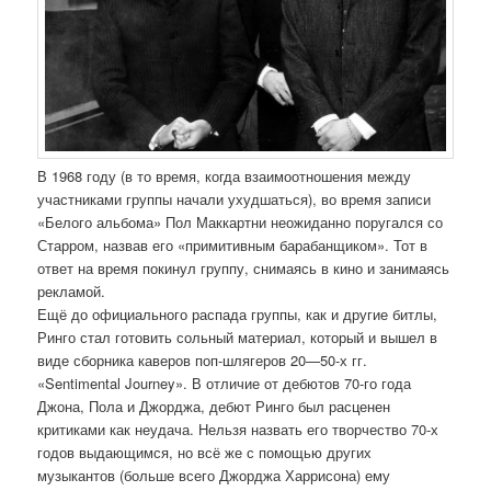
В 1968 году (в то время, когда взаимоотношения между
участниками группы начали ухудшаться), во время записи
«Белого альбома» Пол Маккартни неожиданно поругался со
Старром, назвав его «примитивным барабанщиком». Тот в
ответ на время покинул группу, снимаясь в кино и занимаясь
рекламой.
Ещё до официального распада группы, как и другие битлы,
Ринго стал готовить сольный материал, который и вышел в
виде сборника каверов поп-шлягеров 20—50-х гг.
«Sentimental Journey». В отличие от дебютов 70-го года
Джона, Пола и Джорджа, дебют Ринго был расценен
критиками как неудача. Нельзя назвать его творчество 70-х
годов выдающимся, но всё же с помощью других
музыкантов (больше всего Джорджа Харрисона) ему