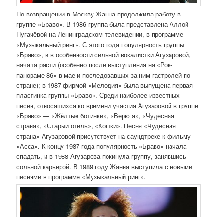
По возвращении в Москву Жанна продолжила работу в
группе «Браво». В 1986 группа была представлена Аллой
Пугачёвой на Ленинградском телевидении, в программе
«Музыкальный ринг». С этого года популярность группы
«Браво», и в особенности сильной вокалистки Агузаровой,
начала расти (особенно после выступления на «Рок-
панораме-86» в мае и последовавших за ним гастролей по
стране); в 1987 фирмой «Мелодия» была выпущена первая
пластинка группы «Браво». Среди наиболее известных
песен, относящихся ко времени участия Агузаровой в группе
«Браво» — «Жёлтые ботинки», «Верю я», «Чудесная
страна», «Старый отель», «Кошки». Песня «Чудесная
страна» Агузаровой присутствует на саундтреке к фильму
«Асса». К концу 1987 года популярность «Браво» начала
спадать, и в 1988 Агузарова покинула группу, занявшись
сольной карьерой. В 1989 году Жанна выступила с новыми
песнями в программе «Музыкальный ринг».