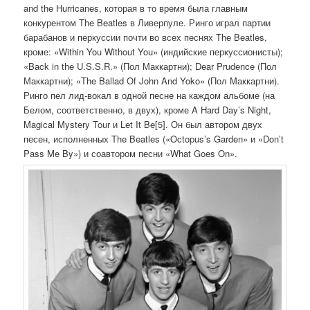
and the Hurricanes, которая в то время была главным
конкурентом The Beatles в Ливерпуле. Ринго играл партии
барабанов и перкуссии почти во всех песнях The Beatles,
кроме: «Within You Without You» (индийские перкуссионисты);
«Back in the U.S.S.R.» (Пол Маккартни); Dear Prudence (Пол
Маккартни); «The Ballad Of John And Yoko» (Пол Маккартни).
Ринго пел лид-вокал в одной песне на каждом альбоме (на
Белом, соответственно, в двух), кроме A Hard Day’s Night,
Magical Mystery Tour и Let It Be[5]. Он был автором двух
песен, исполненных The Beatles («Octopus’s Garden» и «Don’t
Pass Me By») и соавтором песни «What Goes On».