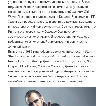
удавалось выпускать весьма успешные альбомы. В 1983
году английские и американские компании звукозаписи
отказали ему, когда он хотел записать свой альбом Old
Wave. Пришлось выпустить диск в Канаде, Бразилии и ФРГ.
Затем ему вообще перестали звонить знакомые журналисты
и представители фирм звукозаписи. Всё кончилось тем, что
Ринго и его вторую жену Барбару Бах признали
хроническими алкоголиками. Впоследствии им удалось
избавиться от алкогольной зависимости и вернуться к
активной жизни.
Выпустив в 1989 году сборник своих лучших песен «Starr
Struck», Ринго собрал звездный ансамбль, в который вошли
Билли Престон, Доктор Джон, Levon Helm, Джо Уолш, Nils
Lofgren, Rick Danko, Clarence Clemons, Джим Келтнер и
отправился с ними в успешный тур по Америке, а после по
Японии, записав живой альбом и видеофильм. Состав
ансамбля постоянно менялся, что стало традицией.