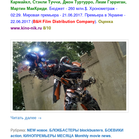
Кармайкл, Стэнли Туччи, Джон Туртурро, Лиам Гэрриган,
Мартин МакКриди
. Бюджет - 260 млн.$. Хронометраж -
02:29. Мировая премьера - 21.06.2017. Премьера в Украине -
22.06.2017 (
B&H Film Distribution Company
).
Оценка
www.kino-nik.ru
8/10
Читать далее
→
Рубрика:
NEW новое
,
БЛОКБАСТЕРЫ blockbusters
,
БОЕВИКИ
action
,
КИНОПРЕМЬЕРЫ МЕСЯЦА Monthly movie news
,