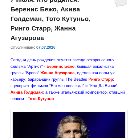
Беренис Бежо, Акива
содержимому
содержимому
Голдсман, Тото Кутуньо,
Ринго Старр, Жанна
Агузарова
Опубликовано
07.07.2026
Сегодня день рождения отметят звезда оскароносного
фильма "Артист" -
Беренис Бежо
; бывшая вокалистка
группы "Браво"
Жанна Агузарова
, сделавшая сольную
карьеру; барабанщик группы The Beatles
Ринго Старр
;
сценарист фильмов "Бэтмен навсегда" и "Код Да Винчи" -
Акива Голдсман
; а также итальянский композитор, ставший
певцом -
Тото Кутуньо