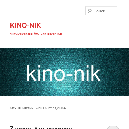
Поиск
KINO-NIK
кинорецензии без сантиментов
Главное
Перейти
Перейти
меню
АРХИВ МЕТКИ:
АКИВА ГОЛДСМАН
к
к
основному
дополнительному
7 июля. Кто родился: