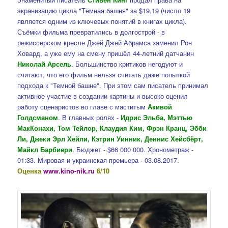
экранизацию цикла "Тёмная башня" за $19,19 (число 19
является одним из ключевых понятий в книгах цикла).
Съёмки фильма превратились в долгострой - в
режиссерском кресле Джей Джей Абрамса заменил Рон
Ховард, а уже ему на смену пришёл 44-летний датчанин
Николай Арсель
. Большинство критиков негодуют и
считают, что его фильм нельзя считать даже попыткой
подхода к "Темной башне". При этом сам писатель принимал
активное участие в создании картины и высоко оценил
работу сценаристов во главе с маститым
Акивой
Голдсманом
. В главных ролях -
Идрис Эльба, Мэттью
МакКонахи, Том Тейлор, Клаудия Ким, Фрэн Кранц, Эбби
Ли, Джеки Эрл Хейли, Кэтрин Уинник, Деннис Хейсбёрт,
Майкл Барбиери
. Бюджет - $66 000 000. Хронометраж -
01:33. Мировая и украинская премьера - 03.08.2017.
Оценка
www.kino-nik.ru
6/10