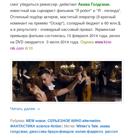
смог убедиться режиссер- дебютант
Акива Голдсман
,
известный как сценарист фильмов "Я робот" и "Я - легенда".
Отличный подбор актеров, маститый оператор (5-кратный
номинант на премию "Оскар"), солидный бюджет в 60 млн.$,
а в результате - очевидный кассовый провал. Украинская
премьера фильма состоялась 13 февраля 2014 года, релиз
на DVD ожидается 3 июля 2014 года.
Оценка
www.kino-
nik.com
6/10
Читать далее
→
Рубрика:
NEW новое
,
СЕРЬЕЗНОЕ КИНО alternative
,
ФАНТАСТИКА science-fiction
|
Метки:
Winter's Tale
,
акива
голдсман
,
джессика браун-финдли
,
колин фаррелл
,
рассел