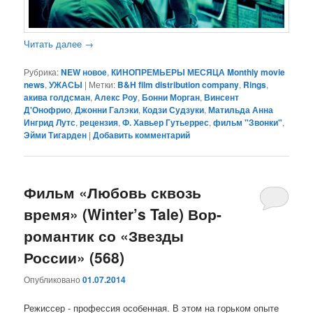
Читать далее
→
Рубрика:
NEW новое
,
КИНОПРЕМЬЕРЫ МЕСЯЦА Monthly movie
news
,
УЖАСЫ
|
Метки:
B&H film distribution company
,
Rings
,
акива голдсман
,
Алекс Роу
,
Бонни Морган
,
Винсент
Д'Онофрио
,
Джонни Галэки
,
Кодзи Судзуки
,
Матильда Анна
Ингрид Лутс
,
рецензия
,
Ф. Хавьер Гутьеррес
,
фильм "Звонки"
,
Эйми Тигарден
|
Добавить комментарий
Фильм «Любовь сквозь
время» (Winter’s Tale) Вор-
романтик со «Звезды
России» (568)
Опубликовано
01.07.2014
Режиссер - профессия особенная. В этом на горьком опыте