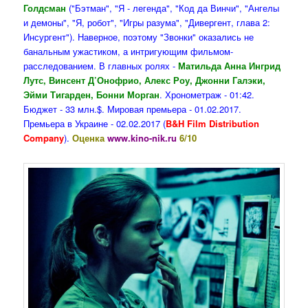
Голдсман
("Бэтман", "Я - легенда", "Код да Винчи", "Ангелы
и демоны", "Я, робот", "Игры разума", "Дивергент, глава 2:
Инсургент"). Наверное, поэтому "Звонки" оказались не
банальным ужастиком, а интригующим фильмом-
расследованием. В главных ролях -
Матильда Анна Ингрид
Лутс, Винсент Д’Онофрио, Алекс Роу, Джонни Галэки,
Эйми Тигарден, Бонни Морган
. Хронометраж - 01:42.
Бюджет - 33 млн.$. Мировая премьера - 01.02.2017.
Премьера в Украине - 02.02.2017 (
B&H Film Distribution
Company
).
Оценка
www.kino-nik.ru
6/10