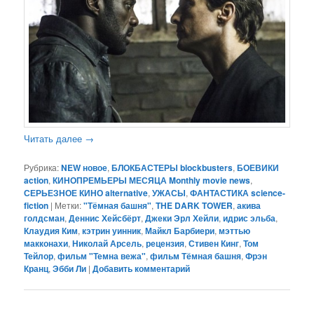
Читать далее
→
Рубрика:
NEW новое
,
БЛОКБАСТЕРЫ blockbusters
,
БОЕВИКИ
action
,
КИНОПРЕМЬЕРЫ МЕСЯЦА Monthly movie news
,
СЕРЬЕЗНОЕ КИНО alternative
,
УЖАСЫ
,
ФАНТАСТИКА science-
fiction
|
Метки:
"Тёмная башня"
,
THE DARK TOWER
,
акива
голдсман
,
Деннис Хейсбёрт
,
Джеки Эрл Хейли
,
идрис эльба
,
Клаудия Ким
,
кэтрин уинник
,
Майкл Барбиери
,
мэттью
макконахи
,
Николай Арсель
,
рецензия
,
Стивен Кинг
,
Том
Тейлор
,
фильм "Темна вежа"
,
фильм Тёмная башня
,
Фрэн
Кранц
,
Эбби Ли
|
Добавить комментарий