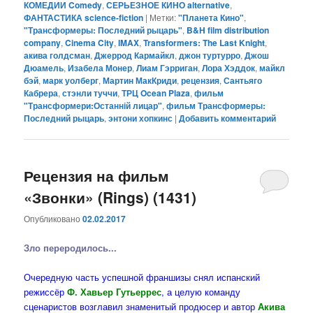
КОМЕДИИ Comedy
,
СЕРЬЕЗНОЕ КИНО alternative
,
ФАНТАСТИКА science-fiction
|
Метки:
"Планета Кино"
,
"Трансформеры: Последний рыцарь"
,
B&H film distribution
company
,
Cinema City
,
IMAX
,
Transformers: The Last Knight
,
акива голдсман
,
Джеррод Кармайкл
,
джон туртурро
,
Джош
Дюамель
,
Изабела Монер
,
Лиам Гэрриган
,
Лора Хэддок
,
майкл
бэй
,
марк уолберг
,
Мартин МакКриди
,
рецензия
,
Сантьяго
Кабрера
,
стэнли туччи
,
ТРЦ Ocean Plaza
,
фильм
"Трансформери:Останній лицар"
,
фильм Трансформеры:
Последний рыцарь
,
энтони хопкинс
|
Добавить комментарий
Рецензия на фильм
«Звонки» (Rings) (1431)
Опубликовано
02.02.2017
Зло переродилось...
Очередную часть успешной франшизы снял испанский
режиссёр
Ф. Хавьер Гутьеррес
, а целую команду
сценаристов возглавил знаменитый продюсер и автор
Акива