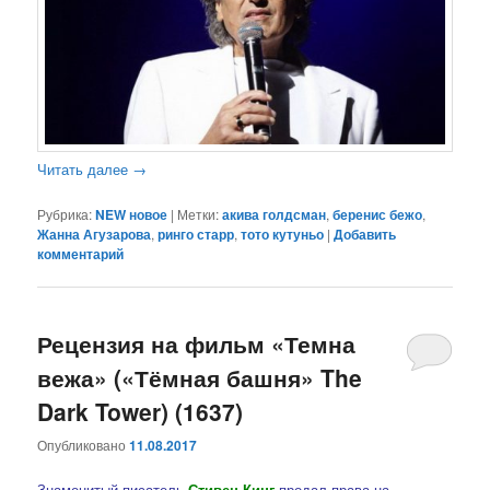
Читать далее
→
Рубрика:
NEW новое
|
Метки:
акива голдсман
,
беренис бежо
,
Жанна Агузарова
,
ринго старр
,
тото кутуньо
|
Добавить
комментарий
Рецензия на фильм «Темна
вежа» («Тёмная башня» The
Dark Tower) (1637)
Опубликовано
11.08.2017
Знаменитый писатель
Стивен Кинг
продал права на