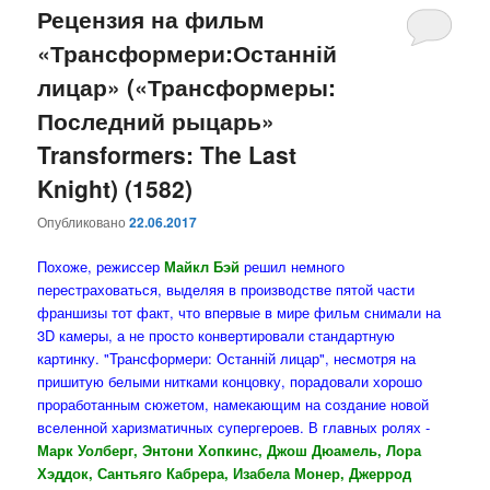
Рецензия на фильм
«Трансформери:Останній
лицар» («Трансформеры:
Последний рыцарь»
Transformers: The Last
Knight) (1582)
Опубликовано
22.06.2017
Похоже, режиссер
Майкл Бэй
решил немного
перестраховаться, выделяя в производстве пятой части
франшизы тот факт, что впервые в мире фильм снимали на
3D камеры, а не просто конвертировали стандартную
картинку. "Трансформери: Останній лицар", несмотря на
пришитую белыми нитками концовку, порадовали хорошо
проработанным сюжетом, намекающим на создание новой
вселенной харизматичных супергероев. В главных ролях -
Марк Уолберг, Энтони Хопкинс, Джош Дюамель, Лора
Хэддок, Сантьяго Кабрера, Изабела Монер, Джеррод