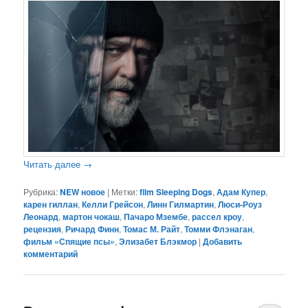
Читать далее
→
Рубрика:
NEW новое
|
Метки:
film Sleeping Dogs
,
Адам Купер
,
карен гиллан
,
Келли Грейсон
,
Линн Гилмартин
,
Люси-Роуз
Леонард
,
мартон чокаш
,
Пачаро Мзембе
,
рассел кроу
,
рецензия
,
Ричард Финн
,
Томас М. Райт
,
Томми Флэнаган
,
фильм «Спящие псы»
,
Элизабет Блэкмор
|
Добавить
комментарий