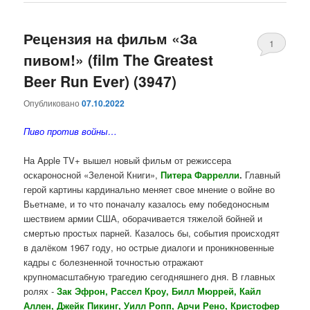
Рецензия на фильм «За
1
пивом!» (film The Greatest
Beer Run Ever) (3947)
Опубликовано
07.10.2022
Пиво против войны…
На Apple TV+ вышел новый фильм от режиссера
оскароносной «Зеленой Книги»,
Питера Фаррелли
.
Главный
герой картины кардинально меняет свое мнение о войне во
Вьетнаме, и то что поначалу казалось ему победоносным
шествием армии США, оборачивается тяжелой бойней и
смертью простых парней. Казалось бы, события происходят
в далёком 1967 году, но острые диалоги и проникновенные
кадры с болезненной точностью отражают
крупномасштабную трагедию сегодняшнего дня. В главных
ролях -
Зак Эфрон, Рассел Кроу, Билл Мюррей, Кайл
Аллен, Джейк Пикинг, Уилл Ропп, Арчи Рено, Кристофер