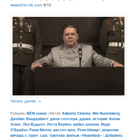
www.kino-nik.com
6/10
Читать далее
→
Рубрика:
NEW новое
|
Метки:
Adastra Cinema
,
film Nuremberg
,
Джеймс Вандербилт
,
джон слэттери
,
драма
,
история
,
Колин
Хэнкс
,
Лео Вудалл
,
Лотта Вербек
,
майкл шеннон
,
Марк
О’Брайэн
,
Рами Малек
,
рассел кроу
,
Ренн Шмидт
,
рецензия
,
ричард э. грант
,
сша
,
триллер
,
фильм «Нюрнберг»
|
Добавить