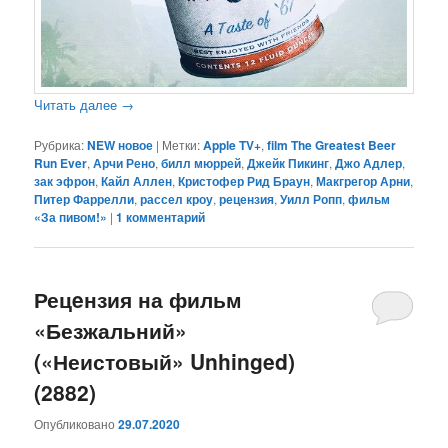
Читать далее
→
Рубрика:
NEW новое
|
Метки:
Apple TV+
,
film The Greatest Beer
Run Ever
,
Арчи Рено
,
билл мюррей
,
Джейк Пикинг
,
Джо Адлер
,
зак эфрон
,
Кайл Аллен
,
Кристофер Рид Браун
,
Макгрегор Арни
,
Питер Фаррелли
,
рассел кроу
,
рецензия
,
Уилл Ропп
,
фильм
«За пивом!»
|
1
комментарий
Рецeнзия на фильм
«Безжальний»
(«Неистовый» Unhinged)
(2882)
Опубликовано
29.07.2020