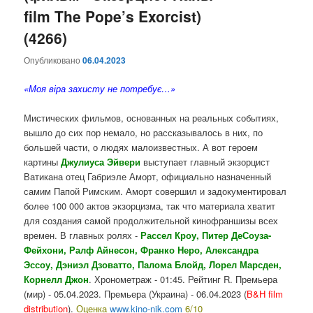
film The Pope’s Exorcist)
(4266)
Опубликовано
06.04.2023
«Моя віра захисту не потребує…»
Мистических фильмов, основанных на реальных событиях,
вышло до сих пор немало, но рассказывалось в них, по
большей части, о людях малоизвестных. А вот героем
картины
Джулиуса Эйвери
выступает главный экзорцист
Ватикана отец Габриэле Аморт, официально назначенный
самим Папой Римским. Аморт совершил и задокументировал
более 100 000 актов экзорцизма, так что материала хватит
для создания самой продолжительной кинофраншизы всех
времен. В главных ролях -
Рассел Кроу, Питер ДеСоуза-
Фейхони, Ралф Айнесон, Франко Неро, Александра
Эссоу, Дэниэл Дзоватто, Палома Блойд, Лорел Марсден,
Корнелл Джон
. Хронометраж - 01:45. Рейтинг R. Премьера
(мир) - 05.04.2023. Премьера (Украина) - 06.04.2023 (
B&H film
distribution
).
Оценка
www.kino-nik.com
6/10