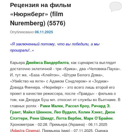
Рецензия на фильм
«Нюрнберг» (film
Nuremberg) (5576)
Опубликовано
06.11.2025
«Я заключенный потому, что вы победили, а мы
проиграли!..»
Карьера
Джеймса Вандербилта
, как сценариста выглядит
достаточно эклетичной - три «Крика», два «Человека-Паука».
И, тут же, «База «Клейтон», «Штурм Белого Дома»,
«Убийство на яхте» с Адамом Сэндлером» и «Зодиак»
Дэвида Финчера. «Нюрнберг» - это всего лишь второй его
проект в качестве режиссера, после «Правды» - фильма о
том, как Джордж Буш мл. откосил от службы во Вьетнаме. В
главных ролях -
Рами Малек, Рассел Кроу, Ричард Э.
Грант, Майкл Шеннон, Лео Вудалл, Колин Хэнкс, Джон
Слэттери, Ренн Шмидт, Лотта Вербек, Марк О’Брайен
.
Хронометраж - 02:28. Премьера (Украина) - 06.11.2025
(
Adastra Cinema
). Премьера (мир) - 07.11.2025. Оценка