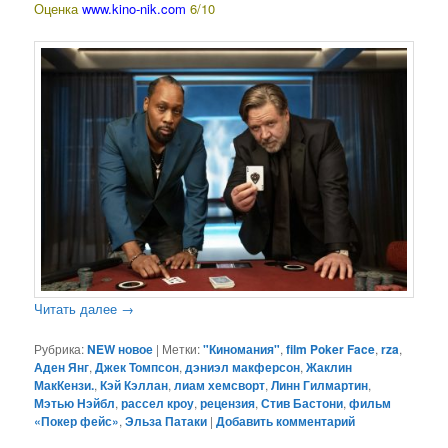
Оценка
www.kino-nik.com
6/10
Читать далее
→
Рубрика:
NEW новое
|
Метки:
"Киномания"
,
film Poker Face
,
rza
,
Аден Янг
,
Джек Томпсон
,
дэниэл макферсон
,
Жаклин
МакКензи.
,
Кэй Кэллан
,
лиам хемсворт
,
Линн Гилмартин
,
Мэтью Нэйбл
,
рассел кроу
,
рецензия
,
Стив Бастони
,
фильм
«Покер фейс»
,
Эльза Патаки
|
Добавить комментарий