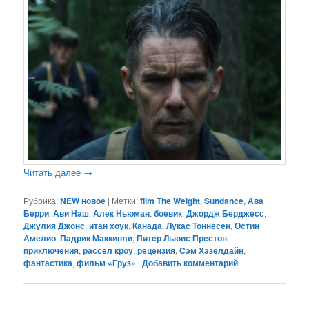
Читать далее
→
Рубрика:
NEW новое
|
Метки:
film The Weight
,
Sundance
,
Ава
Берри
,
Ави Наш
,
Алек Ньюман
,
боевик
,
Джордж Берджесс
,
Джулия Джонс
,
итан хоук
,
Канада
,
Лукас Тоннесен
,
Остин
Амелио
,
Падрик Маккинли
,
Питер Льюис Престон
,
приключения
,
рассел кроу
,
рецензия
,
Сэм Хэзелдайн
,
фантастика
,
фильм «Груз»
|
Добавить комментарий