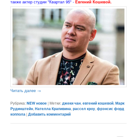
также актер студии "Квартал 95" -
Евгений Кошевой.
Читать далее
→
Рубрика:
NEW новое
|
Метки:
джеки чан
,
евгений кошевой
,
Марк
Рудинштейн
,
Нателла Крапивина
,
рассел кроу
,
фрэнсис форд
коппола
|
Добавить комментарий