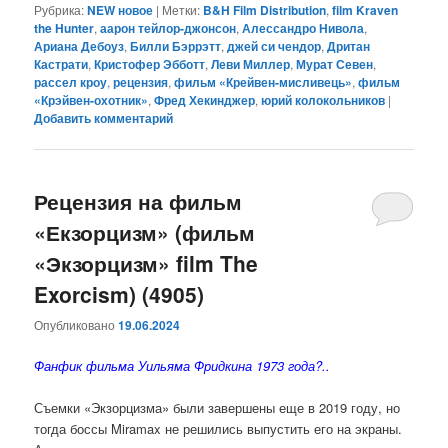
Рубрика:
NEW новое
|
Метки:
B&H Film Distribution
,
film Kraven
the Hunter
,
аарон тейлор-джонсон
,
Алессандро Нивола
,
Ариана Дебоуз
,
Билли Бэррэтт
,
джей си чендор
,
Дритан
Кастрати
,
Кристофер Эбботт
,
Леви Миллер
,
Мурат Севен
,
рассел кроу
,
рецензия
,
фильм «Крейвен-мисливець»
,
фильм
«Крэйвен-охотник»
,
Фред Хекинджер
,
юрий колокольников
|
Добавить комментарий
Рецензия на фильм
«Екзорцизм» (фильм
«Экзорцизм» film The
Exorcism) (4905)
Опубликовано
19.06.2024
Фанфик фильма Уильяма Фридкина 1973 года?..
Съемки «Экзорцизма» были завершены еще в 2019 году, но
тогда боссы Miramax не решились выпустить его на экраны.