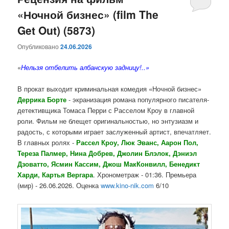
«Ночной бизнес» (film The
содержимому
содержимому
Get Out) (5873)
Опубликовано
24.06.2026
«
Нельзя отбелить албанскую задницу!..»
В прокат выходит криминальная комедия «Ночной бизнес»
Деррика Борте
- экранизация романа популярного писателя-
детективщика Томаса Перри с Расселом Кроу в главной
роли. Фильм не блещет оригинальностью, но энтузиазм и
радость, с которыми играет заслуженный артист, впечатляет.
В главных ролях -
Рассел Кроу, Люк Эванс, Аарон Пол,
Тереза Палмер, Нина Добрев, Джолин Блэлок, Дэниэл
Дзоватто, Ясмин Кассим, Джош МакКонвилл, Бенедикт
Харди, Картья Вергара
. Хронометраж - 01:36. Премьера
(мир) - 26.06.2026. Оценка
www.kino-nik.com
6/10