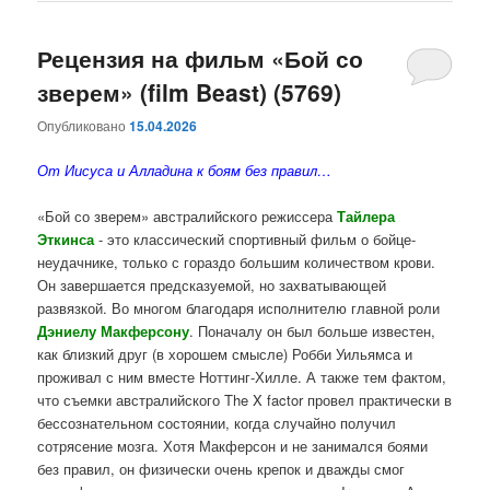
Рецензия на фильм «Бой со
зверем» (film Beast) (5769)
Опубликовано
15.04.2026
От Иисуса и Алладина к боям без правил…
«Бой со зверем» австралийского режиссера
Тайлера
Эткинса
- это классический спортивный фильм о бойце-
неудачнике, только с гораздо большим количеством крови.
Он завершается предсказуемой, но захватывающей
развязкой. Во многом благодаря исполнителю главной роли
Дэниелу Макферсону
. Поначалу он был больше известен,
как близкий друг (в хорошем смысле) Робби Уильямса и
проживал с ним вместе Ноттинг-Хилле. А также тем фактом,
что съемки австралийского The X factor провел практически в
бессознательном состоянии, когда случайно получил
сотрясение мозга. Хотя Макферсон и не занимался боями
без правил, он физически очень крепок и дважды смог