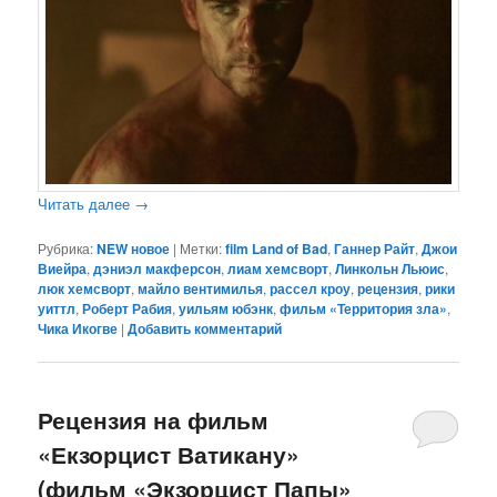
Читать далее
→
Рубрика:
NEW новое
|
Метки:
film Land of Bad
,
Ганнер Райт
,
Джои
Виейра
,
дэниэл макферсон
,
лиам хемсворт
,
Линкольн Льюис
,
люк хемсворт
,
майло вентимилья
,
рассел кроу
,
рецензия
,
рики
уиттл
,
Роберт Рабия
,
уильям юбэнк
,
фильм «Территория зла»
,
Чика Икогве
|
Добавить комментарий
Рецензия на фильм
«Екзорцист Ватикану»
(фильм «Экзорцист Папы»