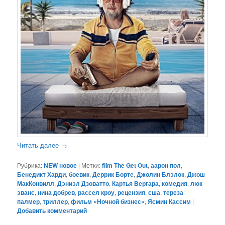
Читать далее
→
Рубрика:
NEW новое
|
Метки:
film The Get Out
,
аарон пол
,
Бенедикт Харди
,
боевик
,
Деррик Борте
,
Джолин Блэлок
,
Джош
МакКонвилл
,
Дэниэл Дзоватто
,
Картья Вергара
,
комедия
,
люк
эванс
,
нина добрев
,
рассел кроу
,
рецензия
,
сша
,
тереза
палмер
,
триллер
,
фильм «Ночной бизнес»
,
Ясмин Кассим
|
Добавить комментарий