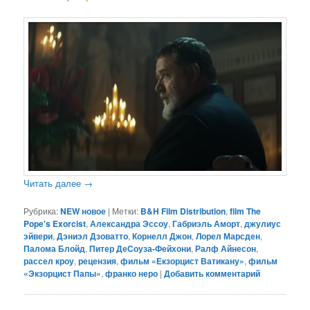
Читать далее
→
Рубрика:
NEW новое
|
Метки:
B&H Film Distribution
,
film The
Pope's Exorcist
,
Александра Эссоу
,
Габриэль Аморт
,
джулиус
эйвери
,
Дэниэл Дзоватто
,
Корнелл Джон
,
Лорел Марсден
,
Палома Блойд
,
Питер ДеСоуза-Фейхони
,
Ралф Айнесон
,
рассел кроу
,
рецензия
,
фильм «Екзорцист Ватикану»
,
фильм
«Экзорцист Папы»
,
франко неро
|
Добавить комментарий