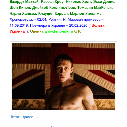
Джордж Маккэй, Рассел Кроу, Николас Холт, Эсси Дэвис,
Шон Кинэн, Джейкоб Коллинс-Леви, Томасин МакКензи,
Чарли Ханнэм, Клаудия Карван, Марлон Уильямс
.
Хронометраж – 02:04. Рейтинг R. Мировая премьера –
11.09.2019. Премьера в Украине – 20.02.2020 (
“Вольга
Украина”
).
Оценка
www.kino-nik.ru
6/10
Читать далее
→