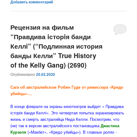
Добавить комментарий
Рецензия на фильм
“Правдива iсторiя банди
Келлi” (“Подлинная история
банды Келли” True History
of the Kelly Gang) (2690)
Опубликовано
20.02.2020
Сага об австралийском Робин Гуде от режиссера «Кредо
убийцы»…
В конце февраля на экраны кинотеатров выйдет « Правдива
iсторiя банди Келлi». Это четвертая попытка экранизировать
жизнь и смерть австралийца Неда Келли. Посмотрим, что
(не) так в версии австралийского постановщика
Джастина
Курзеля
(«Макбет», «Кредо убийцы»). В главных ролях -