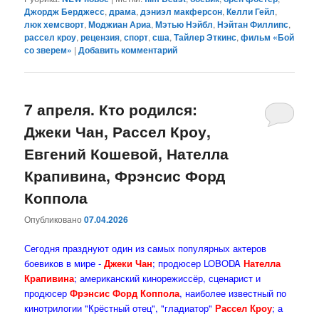
Джордж Берджесс
,
драма
,
дэниэл макферсон
,
Келли Гейл
,
люк хемсворт
,
Моджиан Ариа
,
Мэтью Нэйбл
,
Нэйтан Филлипс
,
рассел кроу
,
рецензия
,
спорт
,
сша
,
Тайлер Эткинс
,
фильм «Бой
со зверем»
|
Добавить комментарий
7 апреля. Кто родился:
Джеки Чан, Рассел Кроу,
Евгений Кошевой, Нателла
Крапивина, Фрэнсис Форд
Коппола
Опубликовано
07.04.2026
Сегодня празднуют один из самых популярных актеров
боевиков в мире -
Джеки Чан
; продюсер LOBODA
Нателла
Крапивина
; американский кинорежиссёр, сценарист и
продюсер
Фрэнсис Форд Коппола
, наиболее известный по
кинотрилогии "Крёстный отец", "гладиатор"
Рассел Кроу
; а