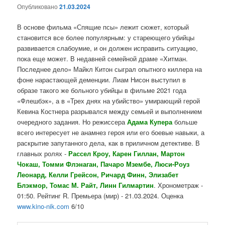
Опубликовано
21.03.2024
В основе фильма «Спящие псы» лежит сюжет, который
становится все более популярным: у стареющего убийцы
развивается слабоумие, и он должен исправить ситуацию,
пока еще может. В недавней семейной драме «Хитман.
Последнее дело» Майкл Китон сыграл опытного киллера на
фоне нарастающей деменции. Лиам Нисон выступил в
образе такого же больного убийцы в фильме 2021 года
«Флешбэк», а в «Трех днях на убийство» умирающий герой
Кевина Костнера разрывался между семьей и выполнением
очередного задания. Но режиссера
Адама Купера
больше
всего интересует не анамнез героя или его боевые навыки, а
раскрытие запутанного дела, как в приличном детективе. В
главных ролях -
Рассел Кроу, Карен Гиллан, Мартон
Чокаш, Томми Флэнаган,
Пачаро Мзембe,
Люси-Роуз
Леонард, Келли Грейсон,
Ричард Финн,
Элизабет
Блэкмор, Томас М. Райт, Линн Гилмартин
. Хронометраж -
01:50. Рейтинг R. Премьера (мир) - 21.03.2024. Оценка
www.kino-nik.com
6/10