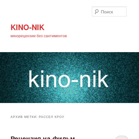
Поиск
KINO-NIK
кинорецензии без сантиментов
Главное
Перейти
Перейти
меню
АРХИВ МЕТКИ:
РАССЕЛ КРОУ
к
к
основному
дополнительному
Рецензия на фильм