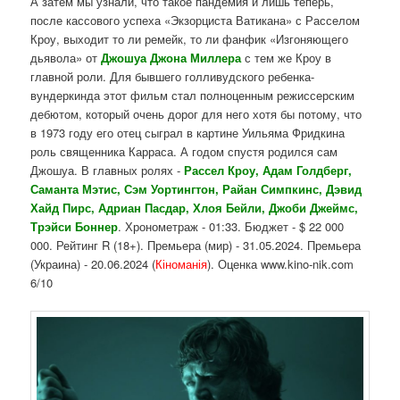
А затем мы узнали, что такое пандемия и лишь теперь,
после кассового успеха «Экзорциста Ватикана» с Расселом
Кроу, выходит то ли ремейк, то ли фанфик «Изгоняющего
дьявола» от
Джошуа Джона Миллера
с тем же Кроу в
главной роли. Для бывшего голливудского ребенка-
вундеркинда этот фильм стал полноценным режиссерским
дебютом, который очень дорог для него хотя бы потому, что
в 1973 году его отец сыграл в картине Уильяма Фридкина
роль священника Карраса. А годом спустя родился сам
Джошуа. В главных ролях -
Рассел Кроу, Адам Голдберг,
Саманта Мэтис, Сэм Уортингтон, Райан Симпкинс, Дэвид
Хайд Пирс, Адриан Пасдар, Хлоя Бейли, Джоби Джеймс,
Трэйси Боннер
. Хронометраж - 01:33. Бюджет - $ 22 000
000. Рейтинг R (18+). Премьера (мир) - 31.05.2024. Премьера
(Украина) - 20.06.2024 (
Кіноманія
). Оценка www.kino-nik.com
6/10