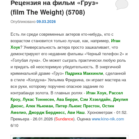
Рецензия на фильм «Груз»
(film The Weight) (5708)
Опубликовано
09.03.2026
Есть ли среди современных актеров кто-нибудь, кто с
возрастом становится только лучше, как, например,
Итан
Хоук
? Универсальность актера просто зашкаливает, что
демонстрируют его недавние фильмы «Черный телефон 2» и
«Голубая луна». Он может сыграть практически любую роль
и придать ей неоспоримую убедительность. В энергичной
криминальной драме «Груз»
Падрика Маккинли
, сделанной
в стиле «Колдуна» Уильяма Фридкина, он играет мастера на
все руки, которому поручено опасное задание по
контрабанде золота. В главных ролях -
Итан Хоук, Рассел
Кроу, Лукас Тоннесен, Ава Берри, Сэм Хэзелдайн, Джулия
Джонс, Алек Ньюман, Питер Льюис Престон, Остин
Амелио, Джордж Берджесс, Ави Наш
. Хронометраж - 01:52.
Премьера - 26.01.2026 (
Sundance
). Оценка
www.kino-nik.com
6/10