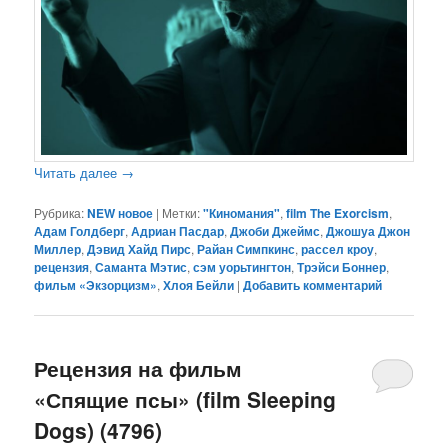
Читать далее
→
Рубрика:
NEW новое
|
Метки:
"Киномания"
,
film The Exorcism
,
Адам Голдберг
,
Адриан Пасдар
,
Джоби Джеймс
,
Джошуа Джон
Миллер
,
Дэвид Хайд Пирс
,
Райан Симпкинс
,
рассел кроу
,
рецензия
,
Саманта Мэтис
,
сэм уорьтингтон
,
Трэйси Боннер
,
фильм «Экзорцизм»
,
Хлоя Бейли
|
Добавить комментарий
Рецензия на фильм
«Спящие псы» (film Sleeping
Dogs) (4796)