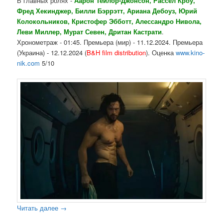
В главных ролях -
Аарон Тейлор-Джонсон, Рассел Кроу,
Фред Хекинджер, Билли Бэррэтт, Ариана Дебоуз, Юрий
Колокольников, Кристофер Эбботт, Алессандро Нивола,
Леви Миллер, Мурат Севен, Дритан Кастрати
.
Хронометраж - 01:45. Премьера (мир) - 11.12.2024. Премьера
(Украина) - 12.12.2024 (
B&H film distribution
). Оценка
www.kino-
nik.com
5/10
Читать далее
→