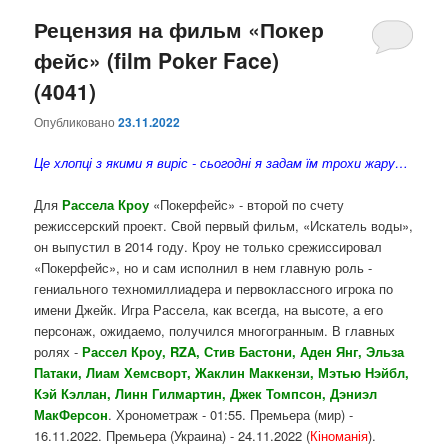
Рецензия на фильм «Покер
фейс» (film Poker Face)
(4041)
Опубликовано
23.11.2022
Це хлопці з якими я виріс - сьогодні я задам їм трохи жару…
Для
Рассела Кроу
«Покерфейс» - второй по счету
режиссерский проект. Свой первый фильм, «Искатель воды»,
он выпустил в 2014 году. Кроу не только срежиссировал
«Покерфейс», но и сам исполнил в нем главную роль -
гениального техномиллиадера и первоклассного игрока по
имени Джейк. Игра Рассела, как всегда, на высоте, а его
персонаж, ожидаемо, получился многогранным. В главных
ролях -
Рассел Кроу, RZA, Стив Бастони, Аден Янг, Эльза
Патаки, Лиам Хемсворт, Жаклин Маккензи, Мэтью Нэйбл,
Кэй Кэллан, Линн Гилмартин, Джек Томпсон,
Дэниэл
МакФерсон
. Хронометраж - 01:55. Премьера (мир) -
16.11.2022. Премьера (Украина) - 24.11.2022 (
Кіноманія
).