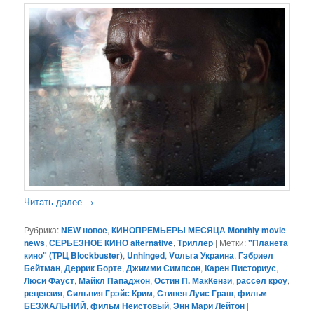
Читать далее
→
Рубрика:
NEW новое
,
КИНОПРЕМЬЕРЫ МЕСЯЦА Monthly movie
news
,
СЕРЬЕЗНОЕ КИНО alternative
,
Триллер
|
Метки:
"Планета
кино" (ТРЦ Blockbuster)
,
Unhinged
,
Vольга Украина
,
Гэбриел
Бейтман
,
Деррик Борте
,
Джимми Симпсон
,
Карен Писториус
,
Люси Фауст
,
Майкл Пападжон
,
Остин П. МакКензи
,
рассел кроу
,
рецензия
,
Сильвия Грэйс Крим
,
Стивен Луис Граш
,
фильм
БЕЗЖАЛЬНИЙ
,
фильм Неистовый
,
Энн Мари Лейтон
|