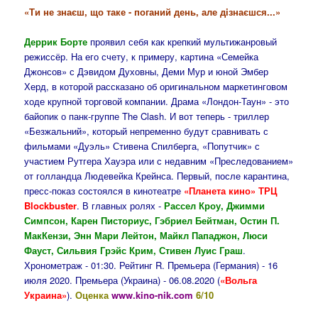
«Ти не знаєш, що таке - поганий день, але дiзнаєшся...»
Деррик Борте
проявил себя как крепкий мультижанровый
режиссёр. На его счету, к примеру, картина «Семейка
Джонсов» с Дэвидом Духовны, Деми Мур и юной Эмбер
Херд, в которой рассказано об оригинальном маркетинговом
ходе крупной торговой компании. Драма «Лондон-Таун» - это
байопик о панк-группе The Clash. И вот теперь - триллер
«Безжальний», который непременно будут сравнивать с
фильмами «Дуэль» Стивена Спилберга, «Попутчик» с
участием Рутгера Хауэра или с недавним «Преследованием»
от голландца Людевейка Крейнса. Первый, после карантина,
пресс-показ состоялся в кинотеатре
«Планета кино» ТРЦ
Blockbuster
. В главных ролях -
Рассел Кроу, Джимми
Симпсон, Карен Писториус, Гэбриел Бейтман, Остин П.
МакКензи, Энн Мари Лейтон, Майкл Пападжон, Люси
Фауст, Сильвия Грэйс Крим, Стивен Луис Граш
.
Хронометраж - 01:30. Рейтинг R. Премьера (Германия) - 16
июля 2020. Премьера (Украина) - 06.08.2020 (
«Вольга
Украина»
).
Оценка
www.kino-nik.com
6/10