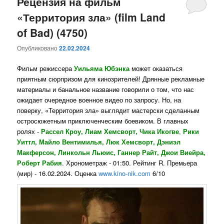
Рецензия на фильм
«Территория зла» (film Land
of Bad) (4750)
Опубликовано
22.02.2024
Фильм режиссера
Уильяма Юбэнка
может оказаться
приятным сюрпризом для кинозрителей! Дрянные рекламные
материалы и банальное название говорили о том, что нас
ожидает очередное военное видео по запросу. Но, на
поверку, «Территория зла» выглядит мастерски сделанным
остросюжетным приключенческим боевиком.
В главных
ролях -
Рассел Кроу, Лиам Хемсворт,
Чика Икогве
,
Рики
Уиттл, Майло Вентимилья, Люк Хемсворт, Дэниэл
Макферсон, Линкольн Льюис, Ганнер Райт, Джои Виейра,
Роберт Рабия
.
Хронометраж - 01:50. Рейтинг R. Премьера
(мир) - 16.02.2024. Оценка
www.kino-nik.com
6/10