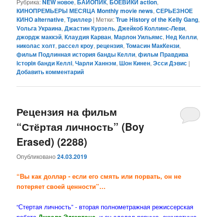
Рубрика:
NEW новое
,
БАЙОПИК
,
БОЕВИКИ action
,
КИНОПРЕМЬЕРЫ МЕСЯЦА Monthly movie news
,
СЕРЬЕЗНОЕ
КИНО alternative
,
Триллер
|
Метки:
True History of the Kelly Gang
,
Vольга Украина
,
Джастин Курзель
,
Джейкоб Коллинс-Леви
,
джордж маккэй
,
Клаудия Карван
,
Марлон Уильямс
,
Нед Келли
,
николас холт
,
рассел кроу
,
рецензия
,
Томасин МакКензи
,
фильм Подлинная история банды Келли
,
фильм Правдива
iсторiя банди Келлi
,
Чарли Ханнэм
,
Шон Кинен
,
Эсси Дэвис
|
Добавить комментарий
Рецензия на фильм
“Стёртая личность” (Boy
Erased) (2288)
Опубликовано
24.03.2019
“Вы как доллар - если его смять или порвать, он не
потеряет своей ценности”…
“Стертая личность” - вторая полнометражная режиссерская
работа
Джоэла Эдгертона
, и он сделал ровную, аккуратную