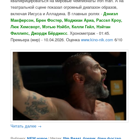
квалифицироваться на мировые чемпионаты Iron man. А на
театральной сцене показал огромный диапазон образов,
включая Иисуса и Алладина. В главных ролях -
Дэниэл
Макферсон, Брен Фостер, Моджиан Ариа, Рассел Кроу,
Люк Хемсворт, Мэтью Нэйбл, Келли Гейл, Нэйтан
Филлипс, Джордж Бёрджесс
. Хронометраж - 01:45.
Премьера (мир) - 10.04.2026. Оценка
www.kino-nik.com
6/10
Читать далее
→
Рубрика:
NEW новое
|
Метки:
film Beast
,
боевик
,
брен фостер
,