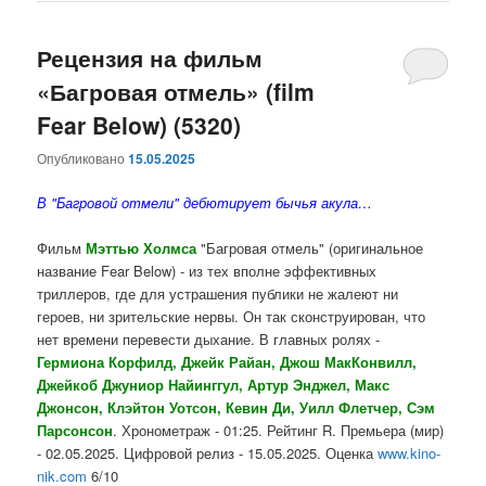
Рецензия на фильм
«Багровая отмель» (film
Fear Below) (5320)
Опубликовано
15.05.2025
В "Багровой отмели" дебютирует бычья акула…
Фильм
Мэттью Холмса
"Багровая отмель" (оригинальное
название Fear Below) - из тех вполне эффективных
триллеров, где для устрашения публики не жалеют ни
героев, ни зрительские нервы. Он так сконструирован, что
нет времени перевести дыхание. В главных ролях -
Гермиона Корфилд, Джейк Райан, Джош МакКонвилл,
Джейкоб Джуниор Найинггул, Артур Энджел, Макс
Джонсон, Клэйтон Уотсон, Кевин Ди, Уилл Флетчер, Сэм
Парсонсон
. Хронометраж - 01:25. Рейтинг R. Премьера (мир)
- 02.05.2025. Цифровой релиз - 15.05.2025. Оценка
www.kino-
nik.com
6/10