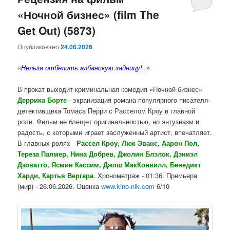
«Ночной бизнес» (film The
содержимому
содержимому
Get Out) (5873)
Опубликовано
24.06.2026
«
Нельзя отбелить албанскую задницу!..»
В прокат выходит криминальная комедия «Ночной бизнес»
Деррика Борте
- экранизация романа популярного писателя-
детективщика Томаса Перри с Расселом Кроу в главной
роли. Фильм не блещет оригинальностью, но энтузиазм и
радость, с которыми играет заслуженный артист, впечатляет.
В главных ролях -
Рассел Кроу, Люк Эванс, Аарон Пол,
Тереза Палмер, Нина Добрев, Джолин Блэлок, Дэниэл
Дзоватто, Ясмин Кассим, Джош МакКонвилл, Бенедикт
Харди, Картья Вергара
. Хронометраж - 01:36. Премьера
(мир) - 26.06.2026. Оценка
www.kino-nik.com
6/10