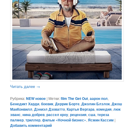
Читать далее
→
Рубрика:
NEW новое
|
Метки:
film The Get Out
,
аарон пол
,
Бенедикт Харди
,
боевик
,
Деррик Борте
,
Джолин Блэлок
,
Джош
МакКонвилл
,
Дэниэл Дзоватто
,
Картья Вергара
,
комедия
,
люк
эванс
,
нина добрев
,
рассел кроу
,
рецензия
,
сша
,
тереза
палмер
,
триллер
,
фильм «Ночной бизнес»
,
Ясмин Кассим
|
Добавить комментарий