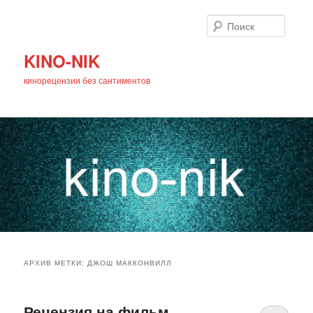
Поиск
KINO-NIK
кинорецензии без сантиментов
Главное
Перейти
Перейти
меню
АРХИВ МЕТКИ:
ДЖОШ МАККОНВИЛЛ
к
к
основному
дополнительному
Рецензия на фильм