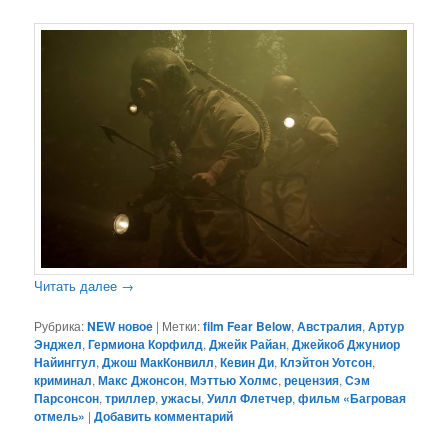
Читать далее
→
Рубрика:
NEW новое
|
Метки:
film Fear Below
,
Австралия
,
Артур
Энджел
,
Гермиона Корфилд
,
Джейк Райан
,
Джейкоб Джуниор
Найинггул
,
Джош МакКонвилл
,
Кевин Ди
,
Клэйтон Уотсон
,
криминал
,
Макс Джонсон
,
Мэттью Холмс
,
рецензия
,
Сэм
Парсонсон
,
триллер
,
ужасы
,
Уилл Флетчер
,
фильм «Багровая
отмель»
|
Добавить комментарий