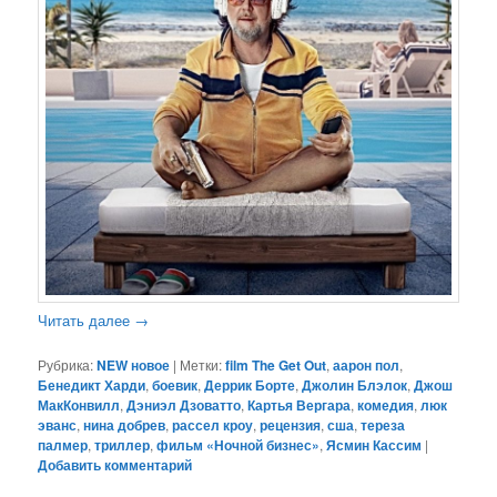
Читать далее
→
Рубрика:
NEW новое
|
Метки:
film The Get Out
,
аарон пол
,
Бенедикт Харди
,
боевик
,
Деррик Борте
,
Джолин Блэлок
,
Джош
МакКонвилл
,
Дэниэл Дзоватто
,
Картья Вергара
,
комедия
,
люк
эванс
,
нина добрев
,
рассел кроу
,
рецензия
,
сша
,
тереза
палмер
,
триллер
,
фильм «Ночной бизнес»
,
Ясмин Кассим
|
Добавить комментарий