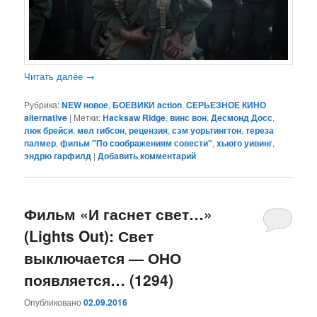
Читать далее
→
Рубрика:
NEW новое
,
БОЕВИКИ action
,
СЕРЬЕЗНОЕ КИНО
alternative
|
Метки:
Hacksaw Ridge
,
винс вон
,
Десмонд Досс
,
люк брейси
,
мел гибсон
,
рецензия
,
сэм уорьтингтон
,
тереза
палмер
,
фильм "По соображениям совести"
,
хьюго уивинг
,
эндрю гарфилд
|
Добавить комментарий
Фильм «И гаснет свет…»
(Lights Out): Свет
выключается — ОНО
появляется… (1294)
Опубликовано
02.09.2016