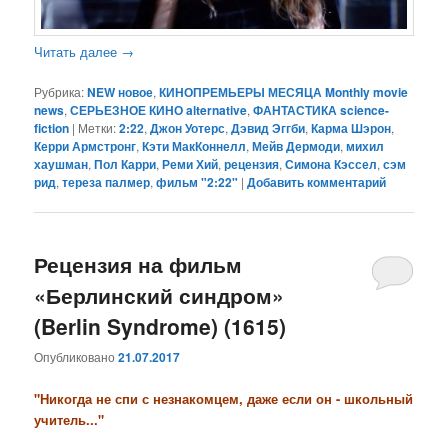
Читать далее
→
Рубрика:
NEW новое
,
КИНОПРЕМЬЕРЫ МЕСЯЦА Monthly movie
news
,
СЕРЬЕЗНОЕ КИНО alternative
,
ФАНТАСТИКА science-
fiction
|
Метки:
2:22
,
Джон Уотерс
,
Дэвид Эггби
,
Карма Шэрон
,
Керри Армстронг
,
Кэти МакКоннелл
,
Мейв Дермоди
,
михил
хаушман
,
Пол Карри
,
Реми Хий
,
рецензия
,
Симона Кэссел
,
сэм
рид
,
тереза палмер
,
фильм "2:22"
|
Добавить комментарий
Рецензия на фильм
«Берлинский синдром»
(Berlin Syndrome) (1615)
Опубликовано
21.07.2017
"Никогда не спи с незнакомцем, даже если он - школьный
учитель..."