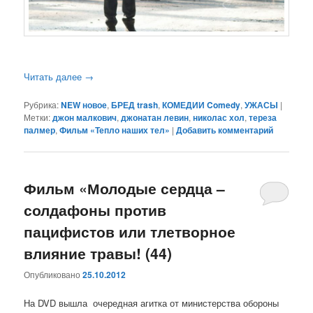
Читать далее
→
Рубрика:
NEW новое
,
БРЕД trash
,
КОМЕДИИ Comedy
,
УЖАСЫ
|
Метки:
джон малкович
,
джонатан левин
,
николас хол
,
тереза
палмер
,
Фильм «Тепло наших тел»
|
Добавить комментарий
Фильм «Молодые сердца –
солдафоны против
пацифистов или тлетворное
влияние травы! (44)
Опубликовано
25.10.2012
На DVD вышла очередная агитка от министерства обороны