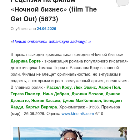
«Ночной бизнес» (film The
содержимому
содержимому
Get Out) (5873)
Опубликовано
24.06.2026
«
Нельзя отбелить албанскую задницу!..»
В прокат выходит криминальная комедия «Ночной бизнес»
Деррика Борте
- экранизация романа популярного писателя-
детективщика Томаса Перри с Расселом Кроу в главной
роли. Фильм не блещет оригинальностью, но энтузиазм и
радость, с которыми играет заслуженный артист, впечатляет.
В главных ролях -
Рассел Кроу, Люк Эванс, Аарон Пол,
Тереза Палмер, Нина Добрев, Джолин Блэлок, Дэниэл
Дзоватто, Ясмин Кассим, Джош МакКонвилл, Бенедикт
Харди, Картья Вергара
. Хронометраж - 01:36. Премьера
(мир) - 26.06.2026. Оценка
www.kino-nik.com
6/10