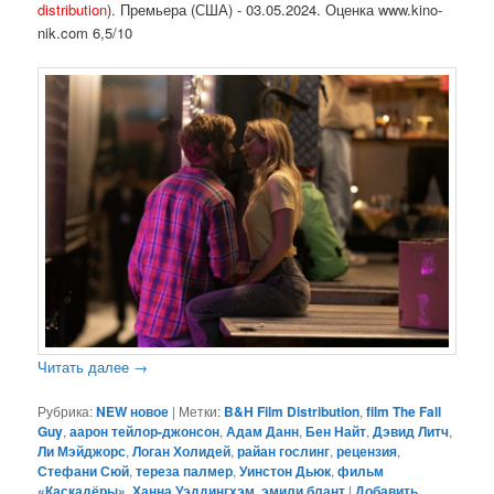
distribution
). Премьера (США) - 03.05.2024. Оценка www.kino-
nik.com 6,5/10
Читать далее
→
Рубрика:
NEW новое
|
Метки:
B&H Film Distribution
,
film The Fall
Guy
,
аарон тейлор-джонсон
,
Адам Данн
,
Бен Найт
,
Дэвид Литч
,
Ли Мэйджорс
,
Логан Холидей
,
райан гослинг
,
рецензия
,
Стефани Сюй
,
тереза палмер
,
Уинстон Дьюк
,
фильм
«Каскадёры»
,
Ханна Уэддингхэм
,
эмили блант
|
Добавить