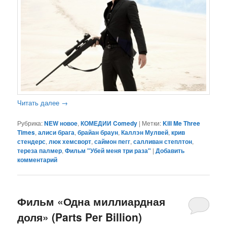
Читать далее
→
Рубрика:
NEW новое
,
КОМЕДИИ Comedy
|
Метки:
Kill Me Three
Times
,
алиси брага
,
брайан браун
,
Каллэн Мулвей
,
крив
стендерс
,
люк хемсворт
,
саймон пегг
,
салливан степлтон
,
тереза палмер
,
Фильм "Убей меня три раза"
|
Добавить
комментарий
Фильм «Одна миллиардная
доля» (Parts Per Billion)