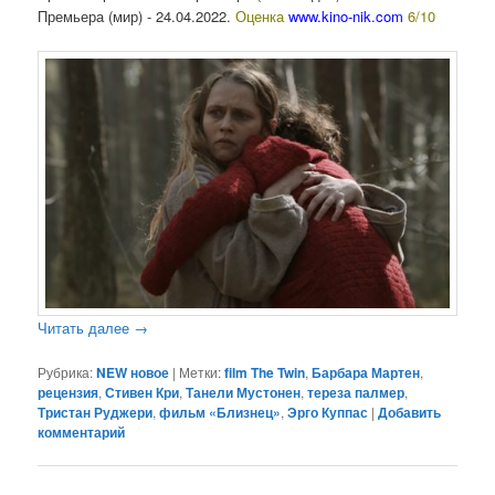
Премьера (мир) - 24.04.2022.
Оценка
www.kino-nik.com
6/10
Читать далее
→
Рубрика:
NEW новое
|
Метки:
film The Twin
,
Барбара Мартен
,
рецензия
,
Стивен Кри
,
Танели Мустонен
,
тереза палмер
,
Тристан Руджери
,
фильм «Близнец»
,
Эрго Куппас
|
Добавить
комментарий