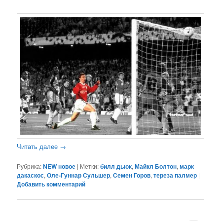
Читать далее
→
Рубрика:
NEW новое
|
Метки:
билл дьюк
,
Майкл Болтон
,
марк
дакаскос
,
Оле-Гуннар Сульшер
,
Семен Горов
,
тереза палмер
|
Добавить комментарий