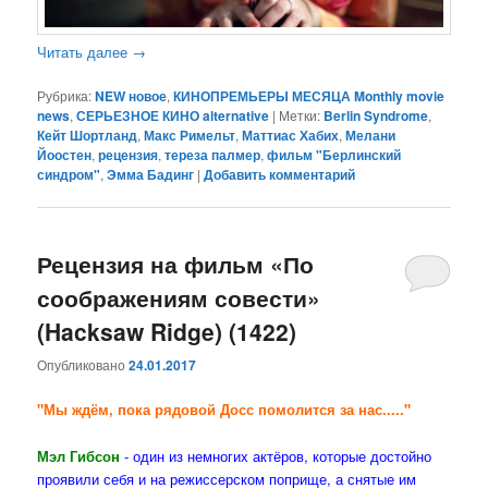
Читать далее
→
Рубрика:
NEW новое
,
КИНОПРЕМЬЕРЫ МЕСЯЦА Monthly movie
news
,
СЕРЬЕЗНОЕ КИНО alternative
|
Метки:
Berlin Syndrome
,
Кейт Шортланд
,
Макс Римельт
,
Маттиас Хабих
,
Мелани
Йоостен
,
рецензия
,
тереза палмер
,
фильм "Берлинский
синдром"
,
Эмма Бадинг
|
Добавить комментарий
Рецензия на фильм «По
соображениям совести»
(Hacksaw Ridge) (1422)
Опубликовано
24.01.2017
"Мы ждём, пока рядовой Досс помолится за нас....."
Мэл Гибсон
- один из немногих актёров, которые достойно
проявили себя и на режиссерском поприще, а снятые им