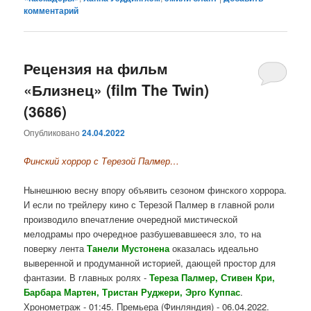
комментарий
Рецензия на фильм
«Близнец» (film The Twin)
(3686)
Опубликовано
24.04.2022
Финский хоррор с Терезой Палмер…
Нынешнюю весну впору объявить сезоном финского хоррора.
И если по трейлеру кино с Терезой Палмер в главной роли
производило впечатление очередной мистической
мелодрамы про очередное разбушевавшееся зло, то на
поверку лента
Танели Мустонена
оказалась идеально
выверенной и продуманной историей, дающей простор для
фантазии. В главных ролях -
Тереза Палмер, Стивен Кри,
Барбара Мартен, Тристан Руджери, Эрго Куппас
.
Хронометраж - 01:45. Премьера (Финляндия) - 06.04.2022.