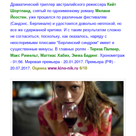
Драматический триллер австралийского режиссера
Кейт
Шортланд
, снятый по одноименному роману
Мелани
Йоостен
, уже прошелся по различным фестивалям
(Сандэнс, Берлинале) и удостоился довольно неплохой, но
все же сдержанной критики. И с таким результатом сложно
не согласиться, поскольку, как оказалось, наряду с
неоспоримыми плюсами "Берлинский синдром" имеет и
существенные минусы. В главных ролях -
Тереза Палмер,
Макс Римельт, Маттиас Хабих, Эмма Бадинг
. Хронометраж
- 01:56. Мировая премьера - 20.01.2017. Премьера (РФ) -
20.07.2017.
Оценка
www.kino-nik.ru
6/10