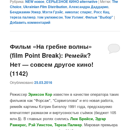
Рубрика:
NEW новое
,
СЕРЬЕЗНОЕ КИНО alternative
|
Метки:
The
Choice
,
Ukrainian Film Distribution
,
Александра Даддарио
,
Бенджамин Уокер
,
Мэгги Грэйс
,
николас спаркс
,
Росс Кац
,
тереза палмер
,
том уилкинсон
,
Том Уэлинг
,
Фильм "Выбор"
|
Добавить комментарий
Фильм «На гребне волны»
(film Point Break): Ремейк?
Нет — совсем другое кино!
(1142)
Опубликовано
25.03.2016
Режиссер
Эриксон Кор
известен в качестве оператора таких
фильмов как "Форсаж", "Сорвиголова" и его новая работа,
ремейк картины Кэтрин Бигелоу 1991 года, предсказуемо
впечатляет размахом и виртуозностью съёмок (бюджет 105
млн.$). В главных ролях снялись
Люк Брейси, Эдгар
Рамирес, Рэй Уинстон, Тереза Палмер
. Мировая премьера