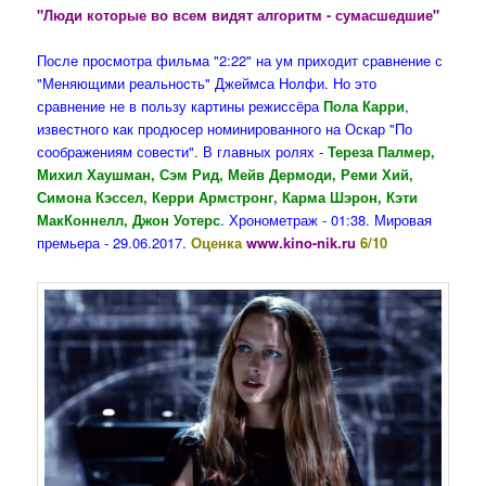
"Люди которые во всем видят алгоритм - сумасшедшие"
После просмотра фильма "2:22" на ум приходит сравнение с
"Меняющими реальность" Джеймса Нолфи. Но это
сравнение не в пользу картины режиссёра
Пола Карри
,
известного как продюсер номинированного на Оскар "По
соображениям совести". В главных ролях -
Тереза Палмер,
Михил Хаушман, Сэм Рид, Мейв Дермоди, Реми Хий,
Симона Кэссел, Керри Армстронг, Карма Шэрон, Кэти
МакКоннелл, Джон Уотерс
. Хронометраж - 01:38. Мировая
премьера - 29.06.2017.
Оценка
www.kino-nik.ru
6/10