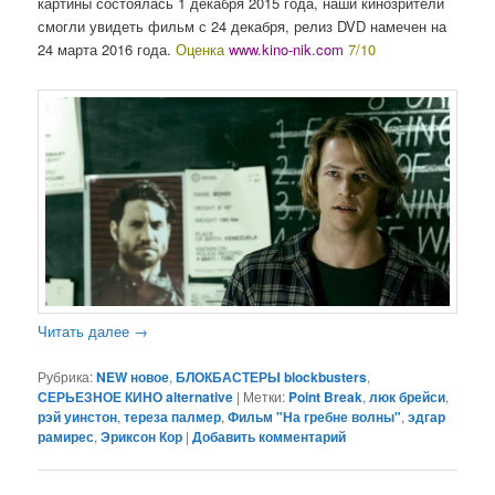
картины состоялась 1 декабря 2015 года, наши кинозрители
смогли увидеть фильм с 24 декабря, релиз DVD намечен на
24 марта 2016 года.
Оценка
www.kino-nik.com
7/10
Читать далее
→
Рубрика:
NEW новое
,
БЛОКБАСТЕРЫ blockbusters
,
СЕРЬЕЗНОЕ КИНО alternative
|
Метки:
Point Break
,
люк брейси
,
рэй уинстон
,
тереза палмер
,
Фильм "На гребне волны"
,
эдгар
рамирес
,
Эриксон Кор
|
Добавить комментарий