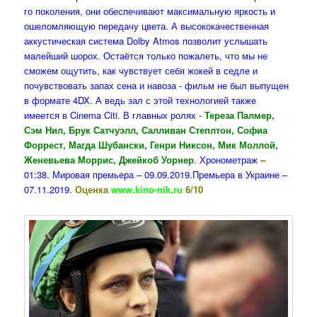
го поколения, они обеспечивают максимальную яркость и
ошеломляющую передачу цвета. А высококачественная
аккустическая система Dolby Atmos позволит услышать
малейший шорох. Остаётся только пожалеть, что мы не
сможем ощутить, как чувствует себя жокей в седле и
почувствовать запах сена и навоза - фильм не был выпущен
в формате 4DX. А ведь зал с этой технологией также
имеется в Cinema Citi. В главных ролях -
Тереза Палмер,
Сэм Нил, Брук Сатчуэлл, Салливан Степлтон, Софиа
Форрест, Магда Шубански, Генри Никсон, Мик Моллой,
Женевьева Моррис, Джейкоб Уорнер
. Хронометраж –
01:38. Мировая премьера – 09.09.2019.Премьера в Украине –
07.11.2019.
Оценка
www.kino-nik.ru
6/10