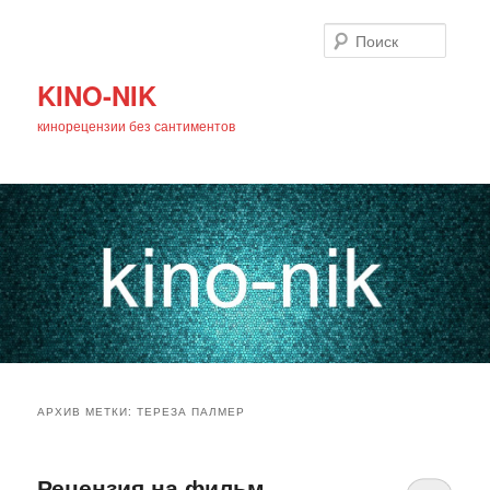
Поиск
KINO-NIK
кинорецензии без сантиментов
Главное
Перейти
Перейти
меню
АРХИВ МЕТКИ:
ТЕРЕЗА ПАЛМЕР
к
к
основному
дополнительному
Рецензия на фильм