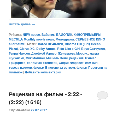
Читать далее
→
Рубрика:
NEW новое
,
Байопик
,
БАЙОПИК
,
КИНОПРЕМЬЕРЫ
МЕСЯЦА Monthly movie news
,
Мелодрама
,
СЕРЬЕЗНОЕ КИНО
alternative
|
Метки:
Barco DP4K-32B
,
Cinema Citi (ТРЦ Ocean
Plaza)
,
Clarus XC
,
Dolby Atmos
,
Ride Like a Girl
,
Брук Сатчуэлл
,
Генри Никсон
,
Джейкоб Уорнер
,
Женевьева Моррис
,
магда
шубански
,
Мик Моллой
,
Мишель Пейн
,
рецензия
,
Рэйчел
Гриффитс
,
салливан степлтон
,
Софиа Форрест
,
сэм нил
,
тереза палмер
,
фильм В погоне за ветром
,
фильм Перегони на
мильйон
|
Добавить комментарий
Рецензия на фильм «2:22»
(2:22) (1616)
Опубликовано
22.07.2017