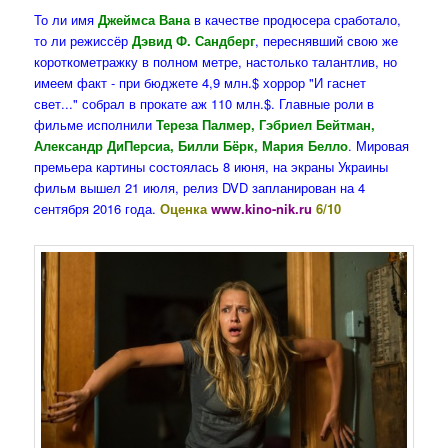
То ли имя
Джеймса Вана
в качестве продюсера сработало,
то ли режиссёр
Дэвид Ф. Сандберг
, переснявший свою же
короткометражку в полном метре, настолько талантлив, но
имеем факт - при бюджете 4,9 млн.$ хоррор "И гаснет
свет..." собрал в прокате аж 110 млн.$. Главные роли в
фильме исполнили
Тереза Палмер, Гэбриел Бейтман,
Александр ДиПерсиа, Билли Бёрк, Мария Белло
. Мировая
премьера картины состоялась 8 июня, на экраны Украины
фильм вышел 21 июля, релиз DVD запланирован на 4
сентября 2016 года.
Оценка
www.kino-nik.ru
6/10