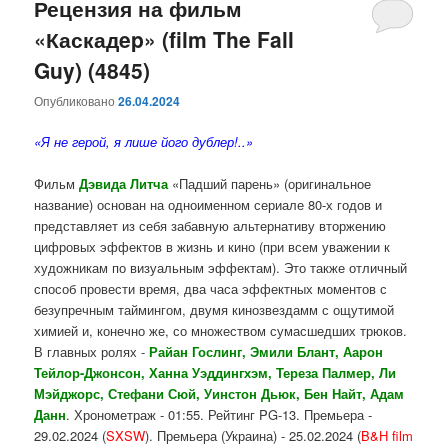
Рецензия на фильм
«Каскадep» (film The Fall
Guy) (4845)
Опубликовано
26.04.2024
«Я не герой, я лише його дублер!..»
Фильм
Дэвида Литча
«Падший парень» (оригинальное
название) основан на одноименном сериале 80-х годов и
представляет из себя забавную альтернативу вторжению
цифровых эффектов в жизнь и кино (при всем уважении к
художникам по визуальным эффектам). Это также отличный
способ провести время, два часа эффектных моментов с
безупречным таймингом, двумя кинозвездамм с ощутимой
химией и, конечно же, со множеством сумасшедших трюков.
В главных ролях -
Райан Гослинг, Эмили Блант, Аарон
Тейлор-Джонсон, Ханна Уэддингхэм, Тереза Палмер, Ли
Мэйджорс, Стефани Сюй,
Уинстон Дьюк, Бен Найт, Адам
Данн
. Хронометраж - 01:55. Рейтинг PG-13. Премьера -
29.02.2024 (
SXSW
). Премьера (Украина) - 25.02.2024 (
B&H film