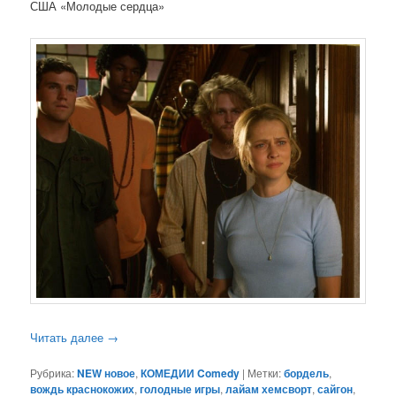
США «Молодые сердца»
Читать далее
→
Рубрика:
NEW новое
,
КОМЕДИИ Comedy
|
Метки:
бордель
,
вождь краснокожих
,
голодные игры
,
лайам хемсворт
,
сайгон
,