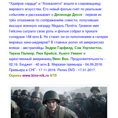
"Храброе сердце" и "Апокалипто" вошли в сокровищницу
мирового искусства. Его новый фильм снят по реальным
событиям и рассказывает о
Десмонде Доссе
- первом из
трёх отказников по соображениям совести, получивших
высшую военную награду Медаль Почёта. Громкое имя
Гибсона сыграло свою роль и фильм собрал в прокате
солидные 158 млн.$. Но станет ли он пополнением в галерее
мировых кино-шедевров? В главных ролях об амерканских
вояках - австралийцы
Эндрю Гарфилд, Сэм Уортингтон,
Тереза Палмер, Люк Брейси, Хьюго Уивинг
и
единственный американец
Винс Вон
. Продолжительность -
02:19. Бюджет - 40 млн.$. Мировая премьера - 04.09.2016.
Премьера в СНГ - 17.11.2016. Релиз DVD - 17.01.2017.
Оценка
www.kino-nik.ru
6/10