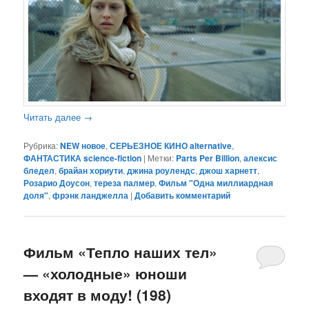
Читать далее
→
Рубрика:
NEW новое
,
СЕРЬЕЗНОЕ КИНО alternative
,
ФАНТАСТИКА science-fiction
|
Метки:
Parts Per Billion
,
алексис
бледел
,
брайан хориути
,
джина роулендс
,
джош харнетт
,
Розарио Доусон
,
тереза палмер
,
Фильм "Одна миллиардная
доля"
,
фрэнк ланджелла
|
Добавить комментарий
Фильм «Тепло наших тел»
— «холодные» юноши
входят в моду! (198)