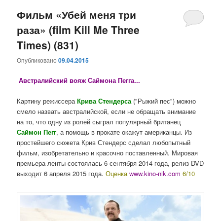
Фильм «Убей меня три
раза» (film Kill Me Three
Times) (831)
Опубликовано
09.04.2015
Австралийский вояж Саймона Пегга...
Картину режиссера
Крива Стендерса
("Рыжий пес") можно
смело назвать австралийской, если не обращать внимание
на то, что одну из ролей сыграл популярный британец
Саймон Пегг
, а помощь в прокате окажут американцы. Из
простейшего сюжета Крив Стендерс сделал любопытный
фильм, изобретательно и красочно поставленный. Мировая
премьера ленты состоялась 6 сентября 2014 года, релиз DVD
выходит 6 апреля 2015 года.
Оценка
www.kino-nik.com
6/10