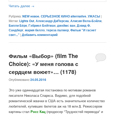
Читать далее
→
Рубрика:
NEW новое
,
СЕРЬЕЗНОЕ КИНО alternative
,
УЖАСЫ
|
Метки:
Lights Out
,
Александр ДиПерсиа
,
Алисия Вела-Бэйли
,
Билли Бёрк
,
Гэбриел Бейтман
,
джеймс ван
,
Дэвид Ф.
Сандберг
,
мария белло
,
тереза палмер
,
Фильм "И гаснет
свет..."
|
Добавить комментарий
Фильм «Выбор» (film The
Choice): «У меня голова с
сердцем воюет»… (1178)
Опубликовано
24.05.2016
Это уже одиннадцатая постановка по мотивам романов
писателя Николаса Спаркса. Видимо, для подобной
романтической жвачки в США есть значительное количество
любителей, купивших билетов аж на 18 млн.$. Режиссером
картины стал
Росс Кац
(продюсер "Трудностей перевода" и