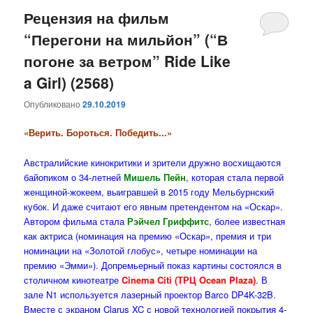
Рецензия на фильм
“Перегони на мильйон” (“В
погоне за ветром” Ride Like
a Girl) (2568)
Опубликовано
29.10.2019
«Верить. Бороться. Победить...»
Австралийские кинокритики и зрители дружно восхищаются
байопиком о 34-летней
Мишель Пейн
, которая стала первой
женщиной-жокеем, выигравшей в 2015 году Мельбурнский
кубок. И даже считают его явным претендентом на «Оскар».
Автором фильма стала
Рэйчел Гриффитс
, более известная
как актриса (номинация на премию «Оскар», премия и три
номинации на «Золотой глобус», четыре номинации на
премию «Эмми»). Допремьерный показ картины состоялся в
столичном кинотеатре
Cinema Citi (ТРЦ Ocean Plaza)
. В
зале N1 используется лазерный проектор Barco DP4K-32B.
Вместе с экраном Clarus XC с новой технологией покрытия 4-