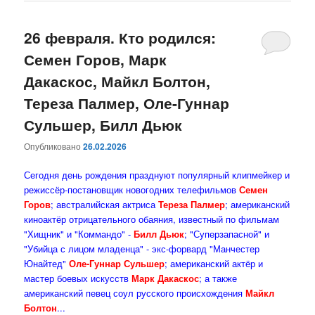
26 февраля. Кто родился:
Семен Горов, Марк
Дакаскос, Майкл Болтон,
Тереза Палмер, Оле-Гуннар
Сульшер, Билл Дьюк
Опубликовано
26.02.2026
Сегодня день рождения празднуют популярный клипмейкер и
режиссёр-постановщик новогодних телефильмов
Семен
Горов
; австралийская актриса
Тереза Палмер
; американский
киноактёр отрицательного обаяния, известный по фильмам
"Хищник" и "Коммандо" -
Билл Дьюк
; "Суперзапасной" и
"Убийца с лицом младенца" - экс-форвард "Манчестер
Юнайтед"
Оле-Гуннар Сульшер
; американский актёр и
мастер боевых искусств
Марк Дакаскос
; а также
американский певец соул русского происхождения
Майкл
Болтон
...