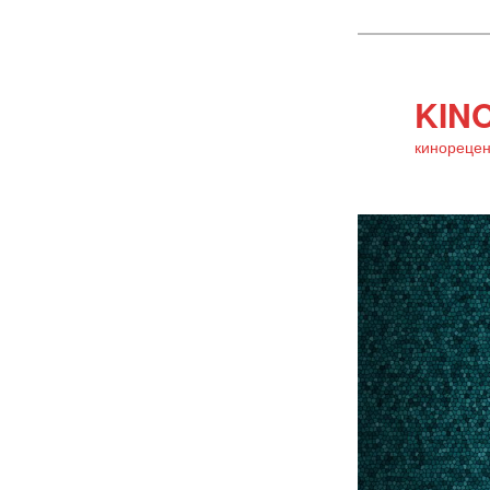
KINO
кинорецен