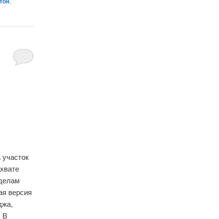
тон
,
 участок
ахвате
 делам
ая версия
джа,
 В