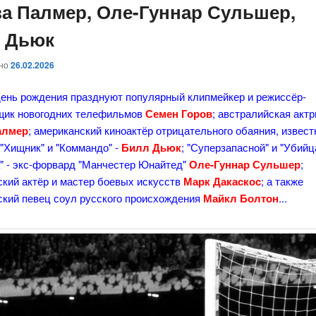
за Палмер, Оле-Гуннар Сульшер,
 Дьюк
ано
26.02.2026
день рождения празднуют популярный клипмейкер и режиссёр-
щик новогодних телефильмов
Семен Горов
; австралийская акт
алмер
; американский киноактёр отрицательного обаяния, извест
"Хищник" и "Коммандо" -
Билл Дьюк
; "Суперзапасной" и "Убий
" - экс-форвард "Манчестер Юнайтед"
Оле-Гуннар Сульшер
;
ский актёр и мастер боевых искусств
Марк Дакаскос
; а также
ский певец соул русского происхождения
Майкл Болтон
...