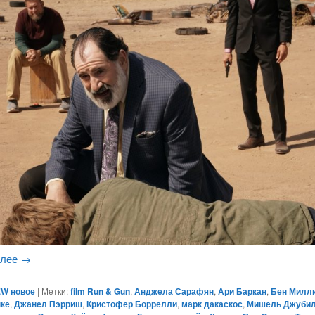
алее
→
W новое
|
Метки:
film Run & Gun
,
Анджела Сарафян
,
Ари Баркан
,
Бен Милл
нке
,
Джанел Пэрриш
,
Кристофер Боррелли
,
марк дакаскос
,
Мишель Джуби