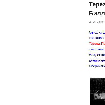
Тере
Билл
Опубликов
Сегодня 
постанов
Тереза П
фильмам 
младенца
американ
американ