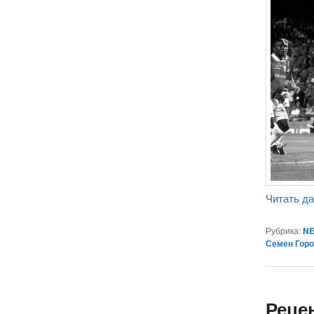
Читать д
Рубрика:
NE
Семен Гор
Реце