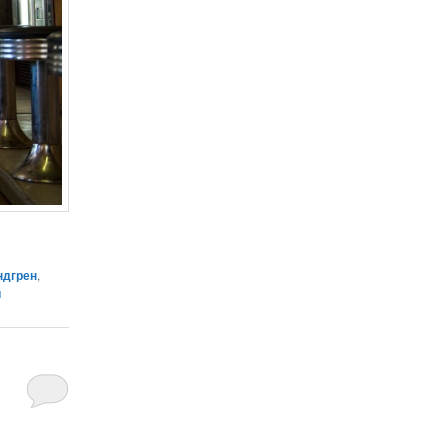
ндгрен
,
й