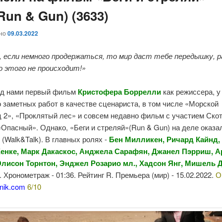
 Run & Gun) (3633)
ано
09.03.2022
, если немного продержаться, то мир даст тебе передышку, р
о этого не происходит!»
ед нами первый фильм
Кристофера Боррелли
как режиссера, у
 заметных работ в качестве сценариста, в том числе «Морской
 2», «Проклятый лес» и совсем недавно фильм с участием Ско
Опасный». Однако, «Беги и стреляй»(Run & Gun) на деле оказа
 (Walk&Talk). В главных ролях -
Бен Милликен, Ричард Кайнд,
енке, Марк Дакаскос, Анджела Сарафян, Джанел Пэрриш, А
Элисон Торнтон, Энджел Розарио мл., Хадсон Янг, Мишель
. Хронометраж - 01:36. Рейтинг R. Премьера (мир) - 15.02.2022.
О
nik.com
6/10