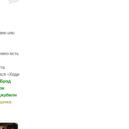
ано или
 него есть
тта
лся «Ходи
 Брэд
ри
 Джубили
ценка