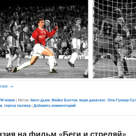
алее
→
W новое
|
Метки:
билл дьюк
,
Майкл Болтон
,
марк дакаскос
,
Оле-Гуннар Су
ов
,
тереза палмер
|
Добавить комментарий
нзия на фильм «Беги и стреляй»