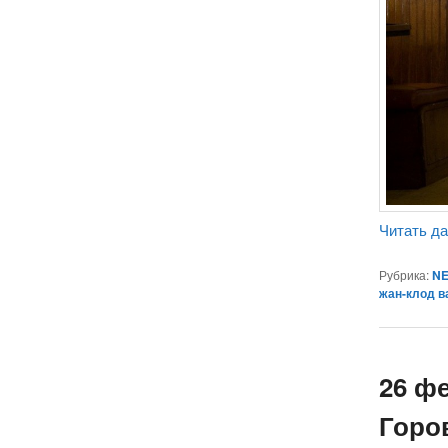
Читать д
Рубрика:
NE
жан-клод в
26 ф
Горо