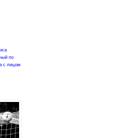
риса
ный по
ца с лицом