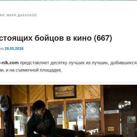
и
и
КИ:
МАРК ДАКАСКОС
стоящих бойцов в кино (667)
ому
ительному
ано
29.05.2026
жимому
жимому
-nik.com
представляет десятку лучших из лучших, добившихся
ми, и на съемочной площадке.