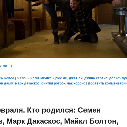
алее
→
W новое
|
Метки:
билли блэнкс
,
брюс ли
,
джет ли
,
джина карано
,
дольф лу
ан дамм
,
марк дакаскос
,
синтия ротрок
,
чак норрис
|
Добавить комментари
евраля. Кто родился: Семен
в, Марк Дакаскос, Майкл Болтон,