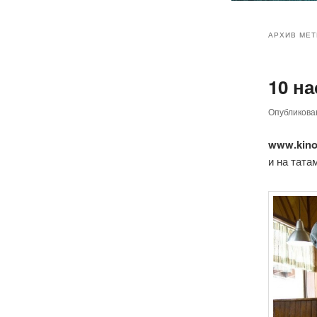
Главное
Перейт
Перейт
меню
АРХИВ МЕТ
к
к
10 на
основн
дополн
Опубликов
содер
содер
www.kino
и на тата