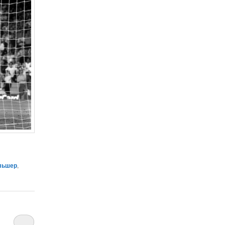
льшер
,