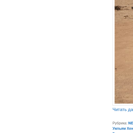
Читать д
Рубрика:
NE
Уильям Хе