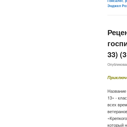
Гонсалес
,
Энджел Роз
Реце
госпи
33) (
Опубликов
Приключе
Название
13» - кла
всех врем
ветерано
«Крепког
который 