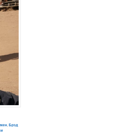
икен
,
Брэд
ли