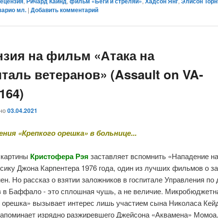
рецензия
,
Ричард Кайнд
,
фильм «Беги и стреляй»
,
Хадсон Янг
,
Элисон Торн
арио мл.
|
Добавить комментарий
нзия на фильм «Атака на
таль ветеранов» (Assault on VA-
3164)
ано
03.04.2021
ния «Крепкого орешка» в больнице...
 картины
Кристофера Рэя
заставляет вспомнить «Нападение на
ссику Джона Карпентера 1976 года, один из лучших фильмов о з
ен. Но рассказ о взятии заложников в госпитале Управления по
в в Баффало - это сплошная чушь, а не величие. Микробюджетн
о орешка» вызывает интерес лишь участием сына Николаса Кей
напоминает изрядно разжиревшего Джейсона «Аквамена» Момоа.