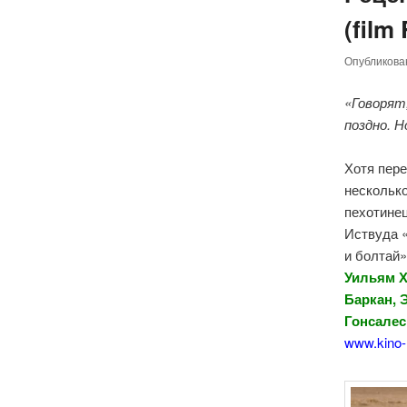
(film
Опубликов
«Говорят
поздно. Н
Хотя пер
несколько
пехотинец
Иствуда «
и болтай»
Уильям Х
Баркан,
Гонсалес
www.kino-