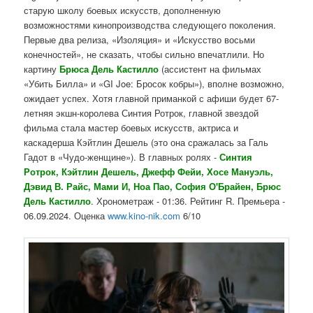
старую школу боевых искусств, дополненную
возможностями кинопроизводства следующего поколения.
Первые два релиза, «Изоляция» и «Искусство восьми
конечностей», не сказать, чтобы сильно впечатлили. Но
картину
Брюса Дель Кастилло
(ассистент на фильмах
«Убить Билла» и «GI Joe: Бросок кобры»), вполне возможно,
ожидает успех. Хотя главной приманкой с афиши будет 67-
летняя экшн-королева Синтия Ротрок, главной звездой
фильма стала мастер боевых искусств, актриса и
каскадерша Кэйтлин Дешель (это она сражалась за Галь
Гадот в «Чудо-женщине»). В главных ролях -
Синтия
Ротрок, Кэйтлин Дешель, Джефф Фейи, Хосе Мануэль,
Дэвид В. Райс, Мами И, Ноа Пао, София О'Брайен,
Брюс
Дель
Кастилл
о
. Хронометраж - 01:36. Рейтинг R. Премьера -
06.09.2024. Оценка
www.kino-nik.com
6/10