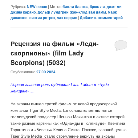
Рубрика:
NEW новое
|
Метки:
билли блэнкс
,
брюс ли
,
джет ли
,
джина карано
,
дольф лундгрен
,
жан-клод ван дамм
,
марк
дакаскос
,
синтия ротрок
,
чак норрис
|
Добавить комментарий
Рецензия на фильм «Леди-
скорпионы» (film Lady
Scorpions) (5032)
Опубликовано
27.09.2024
Первая главная роль дублерши Галь Гадот в «Чудо-
женщине»….
На экраны вышел третий фильм от новой продюсерской
компании Tiger Style Media. Ее основателем является
голливудский продюсер Шеннон Макинтош в активе которой
такие разные картины как «Однажды в Голливуде» Квентина
Тарантино и «Бивень» Кевина Смита. Похоже, главной целью
Tiger Style Media стало стремление вернуть на экраны