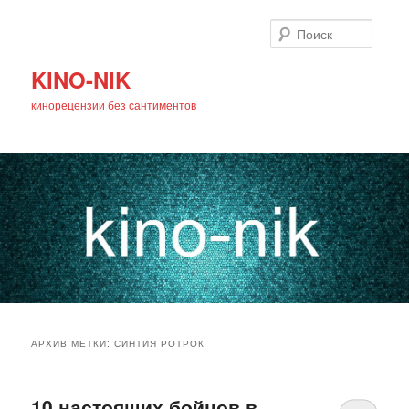
Поиск
KINO-NIK
кинорецензии без сантиментов
Главное
Перейти
Перейти
меню
АРХИВ МЕТКИ:
СИНТИЯ РОТРОК
к
к
основному
дополнительному
10 настоящих бойцов в