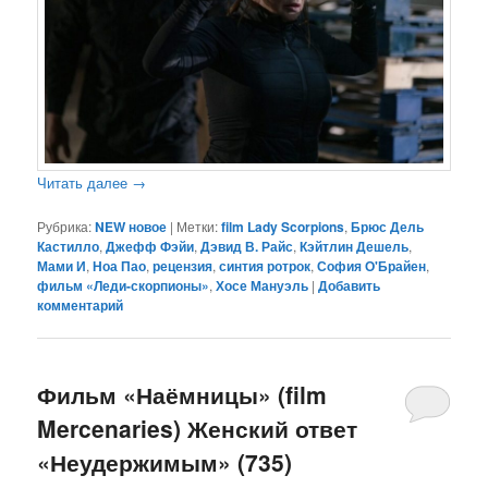
Читать далее
→
Рубрика:
NEW новое
|
Метки:
film Lady Scorpions
,
Брюс Дель
Кастилло
,
Джефф Фэйи
,
Дэвид В. Райс
,
Кэйтлин Дешель
,
Мами И
,
Ноа Пао
,
рецензия
,
синтия ротрок
,
София О'Брайен
,
фильм «Леди-скорпионы»
,
Хосе Мануэль
|
Добавить
комментарий
Фильм «Наёмницы» (film
Mercenaries) Женский ответ
«Неудержимым» (735)