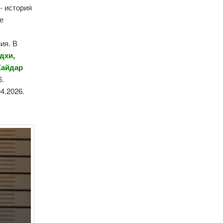
- история
е
ия. В
дхи,
Хайдар
6.
04.2026.