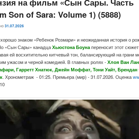
нзия на фильм «Сын Сары. Часть
ilm Son of Sara: Volume 1) (5888)
ано
31.07.2026
 хорошо знаком «Ребенок Розмари» и неожиданная история о ро
Но «Сын Сары» канадца
Хьюстона Боуна
переносит этот сюжет
авая ей восхитительно китчевый тон, балансирующий на грани 
им ужасом и черной комедией. В главных ролях -
Хлоя Ван Ла
афари, Гарретт Хнатюк, Джейн Моффат, Тони Уайт, Брендан
к
. Хронометраж - 01:25. Премьера (мир) - 31.07.2026. Оценка
ww
10