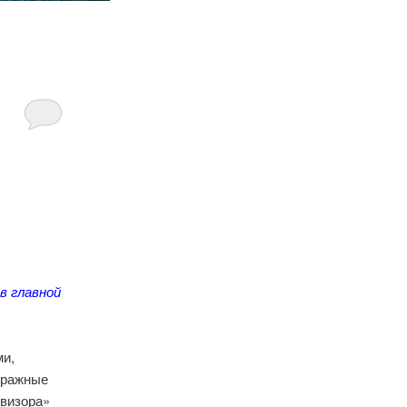
в главной
ми,
тражные
евизора»