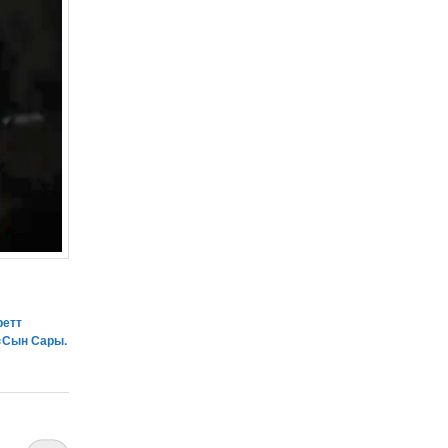
ретт
«Сын Сары.