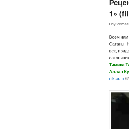
Реце
1» (f
Опубликов
Всем нам
Сатаны. 
век, прид
сатанинск
Тимика Т
Аллан Ку
nik.com
6/