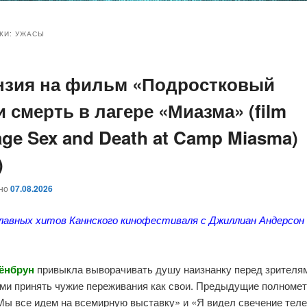
и
и
КИ:
УЖАСЫ
нзия на фильм «Подростковый
ому
ительному
и смерть в лагере «Миазма» (film
жимому
жимому
ge Sex and Death at Camp Miasma)
)
ано
07.08.2026
главных хитов Каннского кинофестиваля с Джиллиан Андерсон 
ёнбрун
привыкла выворачивать душу наизнанку перед зрителя
ми принять чужие переживания как свои. Предыдущие полноме
Мы все идем на всемирную выставку» и «Я видел свечение тел