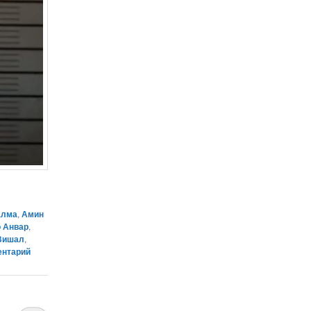
алма
,
Амин
 Анвар
,
Вишал
,
ентарий