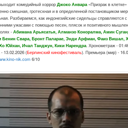
 выходит комедийный хоррор
Джоко Анвара
«Призрак в клетке» 
енно смешная, гротескная и в определенной постановщиком мер
ьная. Разбираемся, как индонезийские сидельцы справляются с
онними ужасами с помощью песен, плясок и позитивного мышлен
ролях -
Абимана Арьясатья, Алманзо Коноралма, Амин Суган
 Бенин Свара, Бронт Паларае, Энди Арфиан, Фаиз Вишал, 
Хо Юйхан, Ичал Танджун, Кики Нарендра
. Хронометраж - 01:4
- 13.02.2026 (
Берлинский кинофестиваль
). Премьера (мир) - 16.
ww.kino-nik.com
6/10