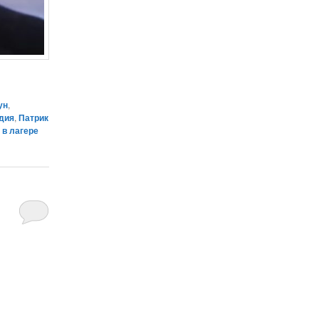
ун
,
дия
,
Патрик
 в лагере