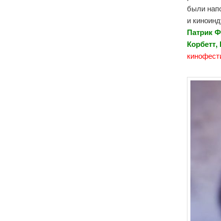
были нап
и киноинд
Патрик Ф
Корбетт,
кинофест