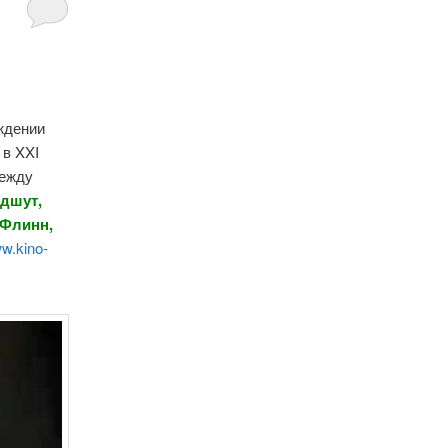
ждении
 в XXI
между
ндшут,
 Флинн,
w.kino-