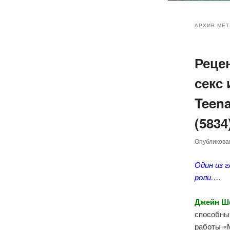
Главное
Перейт
Перейт
меню
АРХИВ МЕТ
к
к
Реце
основн
дополн
секс 
содер
содер
Teena
(5834
Опубликов
Один из 
роли….
Джейн Ш
способны
работы «