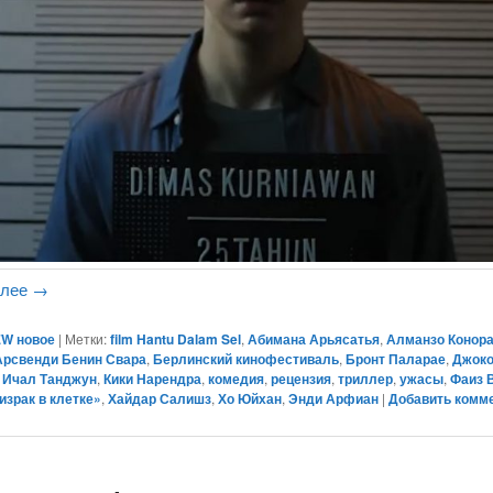
алее
→
W новое
|
Метки:
film Hantu Dalam Sel
,
Абимана Арьясатья
,
Алманзо Конор
Арсвенди Бенин Свара
,
Берлинский кинофестиваль
,
Бронт Паларае
,
Джоко
,
Ичал Танджун
,
Кики Нарендра
,
комедия
,
рецензия
,
триллер
,
ужасы
,
Фаиз 
зрак в клетке»
,
Хайдар Салишз
,
Хо Юйхан
,
Энди Арфиан
|
Добавить комм