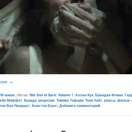
алее
→
W новое
|
Метки:
film Son of Sara: Volume 1
,
Аллан Кук
,
Брендан Флинн
,
Гар
ейн Моффат
,
Канада
,
рецензия
,
Тимика Тафари
,
Тони Уайт
,
ужасы
,
фильм 
лоя Ван Ландшут
,
Хьюстон Боун
|
Добавить комментарий