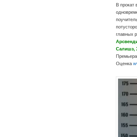
В прокат
одноврем
поучител
потустор
главных 
Арсвенди
Салишз, 
Премьера 
Оценка
w