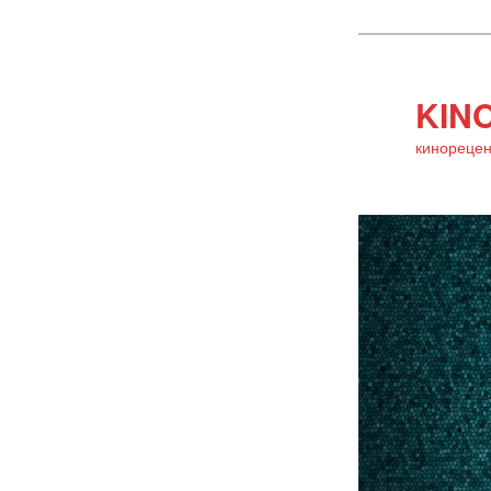
KINO
кинорецен