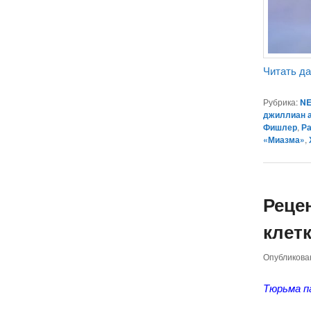
Читать д
Рубрика:
NE
джиллиан 
Фишлер
,
Р
«Миазма»
,
Реце
клетк
Опубликов
Тюрьма п