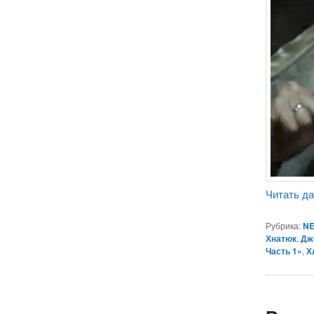
Читать д
Рубрика:
NE
Хнатюк
,
Дж
Часть 1»
,
Х