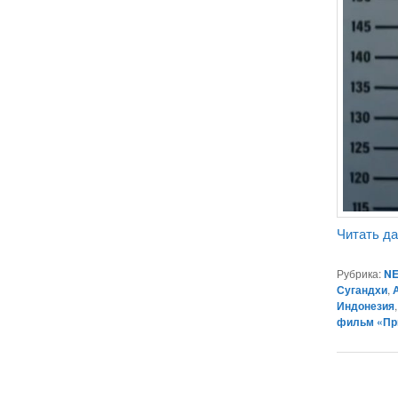
Читать д
Рубрика:
NE
Сугандхи
,
Индонезия
фильм «При