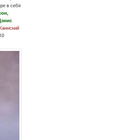
ре в себя
сон,
Дэнис
Каннский
10