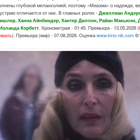
олнены глубокой меланхолией, поэтому «Миазма» о надежде, ве
устрию отличается от них. В главных ролях -
Джиллиан Андер
ишлер, Ханна Айнбиндер, Хантер Диллон, Райан Макьюэн, 
 Иоланда Корбетт
. Хронометраж - 01:45. Премьера - 13.05.2026 (
иваль
). Премьера (мир) - 07.08.2026. Оценка
www.kino-nik.com
6/