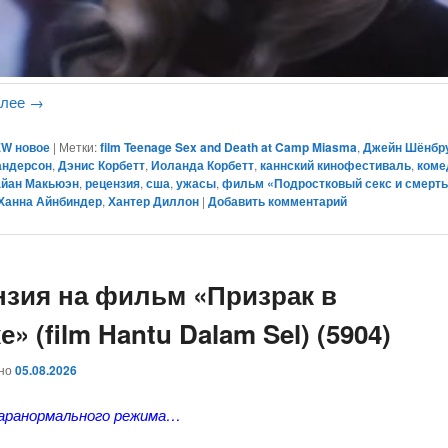
алее
→
W новое
|
Метки:
film Teenage Sex and Death at Camp Miasma
,
Джейн Шёнбр
андерсон
,
Дэнис Корбетт
,
Иоланда Корбетт
,
каннский кинофестиваль
,
коме
айан Макьюэн
,
рецензия
,
сша
,
ужасы
,
фильм «Подростковый секс и смерть
Ханна Айнбиндер
,
Хантер Диллон
|
Добавить комментарий
нзия на фильм «Призрак в
е» (film Hantu Dalam Sel) (5904)
ано
05.08.2026
аранормального режима…