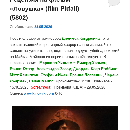
«Ловушка» (film Pitfall)
содержимому
содержимому
(5802)
Опубликовано
28.05.2026
Новый слэшер от режиссера
Джеймса Конделика
- это
захватывающий и зрелищный хоррор на выживание. Что
совсем не удивительно, ведь в нем орудует убийца, похожий
на Майкла Майерса из серии фильмов «Хэллоуин». В
главных ролях -
Маршалл Уильямс, Ричард Хэрмон,
Рэнди Кутюр, Александра Эссоу, Джордан Клер Роббинс,
Мэтт Хэмилтон, Стефани Ижак, Бренна Ллевелин, Чарльз
Джармен, Райан Майкл
. Хронометраж 01:48. Премьера -
15.10.2025 (
Screamfest
). Премьера (США) - 29.05.2026.
Оценка
www.kino-nik.com
6/10