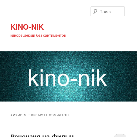
Поиск
KINO-NIK
кинорецензии без сантиментов
Главное
Перейти
Перейти
меню
АРХИВ МЕТКИ:
МЭТТ ХЭМИЛТОН
к
к
основному
дополнительному
Рецензия на фильм