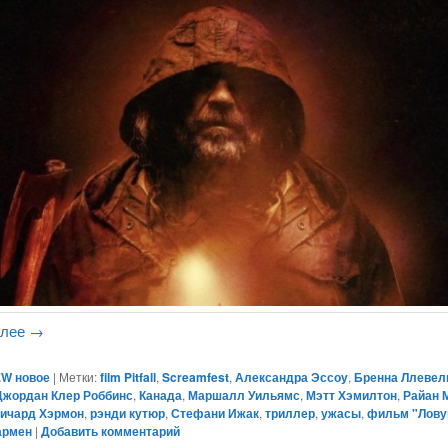
алее
→
W новое
|
Метки:
film Pitfall
,
Screamfest
,
Александра Эссоу
,
Бренна Ллевел
Джордан Клер Роббинс
,
Канада
,
Маршалл Уильямс
,
Мэтт Хэмилтон
,
Райан 
ичард Хэрмон
,
рэнди кутюр
,
Стефани Ижак
,
триллер
,
ужасы
,
фильм "Лову
армен
|
Добавить комментарий