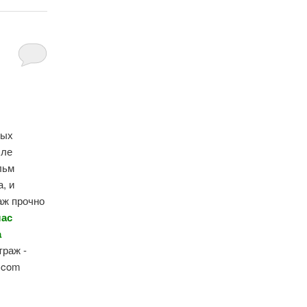
ных
сле
льм
, и
аж прочно
лас
а
траж -
k.com