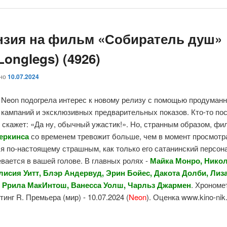
нзия на фильм «Собиратель душ»
 Longlegs) (4926)
ано
10.07.2024
 Neon подогрела интерес к новому релизу с помощью продуман
 кампаний и эксклюзивных предварительных показов. Кто-то по
скажет: «Да ну, обычный ужастик!». Но, странным образом, фи
еркинса
со временем тревожит больше, чем в момент просмотра
я по-настоящему страшным, как только его сатанинский персон
вается в вашей голове. В главных ролях -
Майка Монро, Нико
лисия Уитт, Блэр Андервуд, Эрин Бойес, Дакота Долби, Лиз
 Ррила МакИнтош, Ванесса Уолш, Чарльз Джармен
. Хрономе
йтинг R. Премьера (мир) - 10.07.2024 (
Neon
). Оценка www.kino-ni