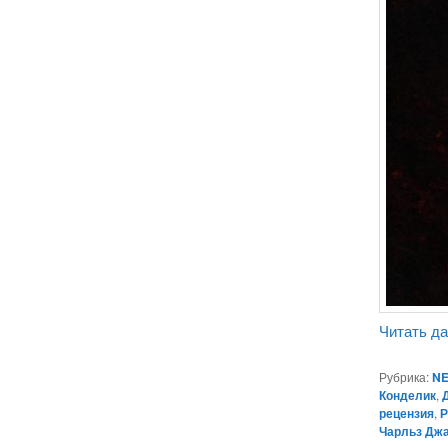
Читать д
Рубрика:
NE
Конделик
,
рецензия
,
Р
Чарльз Дж