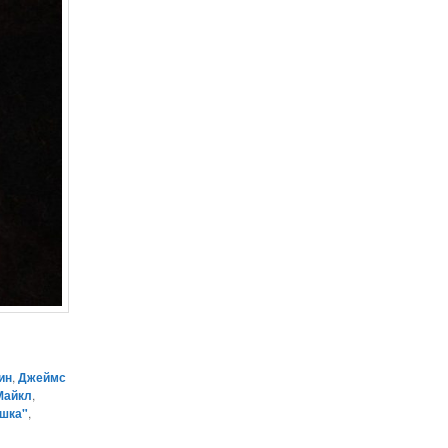
ин
,
Джеймс
Майкл
,
шка"
,