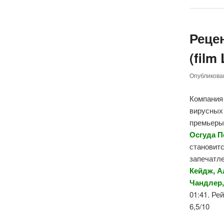
Реце
(film
Опубликов
Компания
вирусных
премьеры 
Осгуда П
становитс
запечатле
Кейдж, А
Чандлер,
01:41. Ре
6,5/10