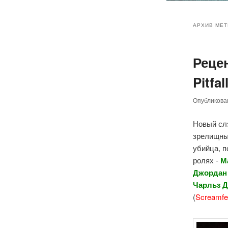
Главное
Перейт
Перейт
меню
АРХИВ МЕТ
к
к
Реце
основн
дополн
Pitfal
содер
содер
Опубликов
Новый сл
зрелищный
убийца, 
ролях -
М
Джордан 
Чарльз Д
(
Screamfe