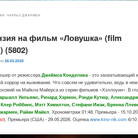
и
и
КИ:
ЧАРЛЬЗ ДЖАРМЕН
нзия на фильм «Ловушка» (film
ому
ительному
l) (5802)
жимому
жимому
ано
28.05.2026
эшер от режиссера
Джеймса Конделика
- это захватывающий 
 хоррор на выживание. Что совсем не удивительно, ведь в нем
похожий на Майкла Майерса из серии фильмов «Хэллоуин». В гл
аршалл Уильямс, Ричард Хэрмон, Рэнди Кутюр, Александра
Клер Роббинс, Мэтт Хэмилтон, Стефани Ижак, Бренна Ллев
жармен, Райан Майкл
. Хронометраж 01:48. Премьера - 15.10.2
st
). Премьера (США) - 29.05.2026. Оценка
www.kino-nik.com
6/10