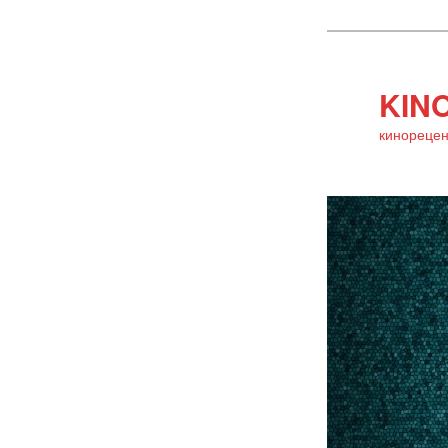
KINO
кинорецен