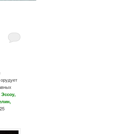
и
 орудует
авных
 Эссоу,
елин,
025