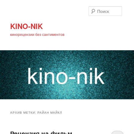
Поиск
KINO-NIK
кинорецензии без сантиментов
Главное
Перейти
Перейти
меню
АРХИВ МЕТКИ:
РАЙАН МАЙКЛ
к
к
основному
дополнительному
Рецензия на фильм