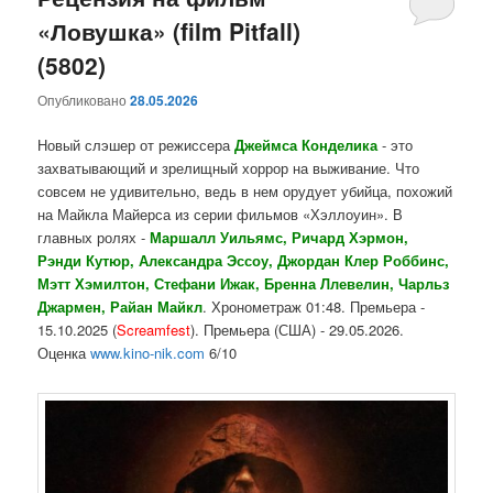
«Ловушка» (film Pitfall)
содержимому
содержимому
(5802)
Опубликовано
28.05.2026
Новый слэшер от режиссера
Джеймса Конделика
- это
захватывающий и зрелищный хоррор на выживание. Что
совсем не удивительно, ведь в нем орудует убийца, похожий
на Майкла Майерса из серии фильмов «Хэллоуин». В
главных ролях -
Маршалл Уильямс, Ричард Хэрмон,
Рэнди Кутюр, Александра Эссоу, Джордан Клер Роббинс,
Мэтт Хэмилтон, Стефани Ижак, Бренна Ллевелин, Чарльз
Джармен, Райан Майкл
. Хронометраж 01:48. Премьера -
15.10.2025 (
Screamfest
). Премьера (США) - 29.05.2026.
Оценка
www.kino-nik.com
6/10