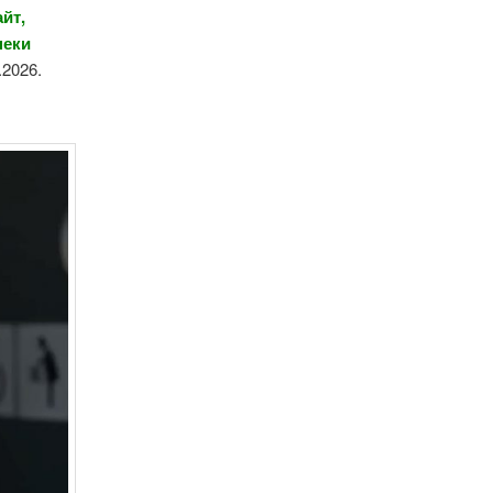
йт,
неки
.2026.