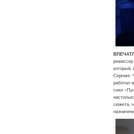
ВПЕЧАТЛ
режиссе
который, 
Серлинг. 
работал 
снял «Пун
настольк
сюжета, 
назначен