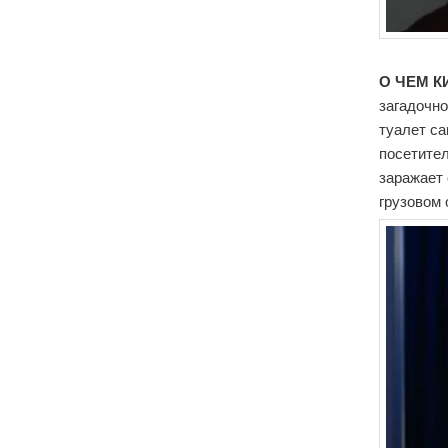
О ЧЕМ К
загадочно
туалет с
посетител
заражает
грузовом