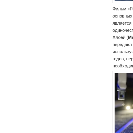
Фильм «Р
основных
является
одиночест
Хлоей (
М
передают 
используе
годов, пе
необходим