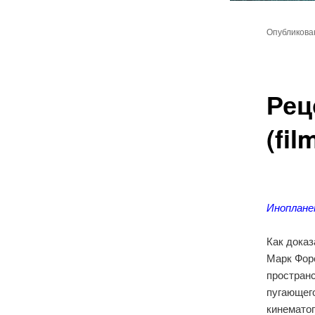
Главное
Перейт
меню
Опубликов
к
основн
Рец
содер
(fil
Иноплане
Как дока
Марк Фор
простран
пугающег
кинемато