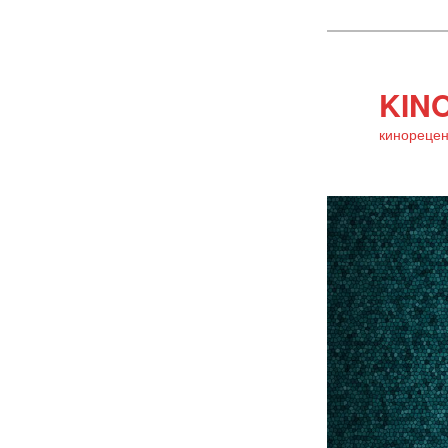
KINO
кинорецен