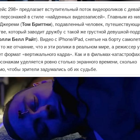
ейс 298» предлагает вступительный поток видеороликов с дева
 персонажей в стиле «найденных видеозаписей». Главным из ни
 Джереми (
Том Бриттни
), подавленный человек, путешествующи
ве, который заводит дружбу с такой же грустной девушкой-под
олли Белл Райт
). Видео с iPhone/iPad, снятые на борту самолет
то же отчаяние, что и эти ролики в реальном мире, а режиссер 
т формат «вертикального кадра». Как и в фильмах-катастрофах
рсонажам уделяется ровно столько экранного времени, сколько
о, чтобы зрители задумались об их судьбе.