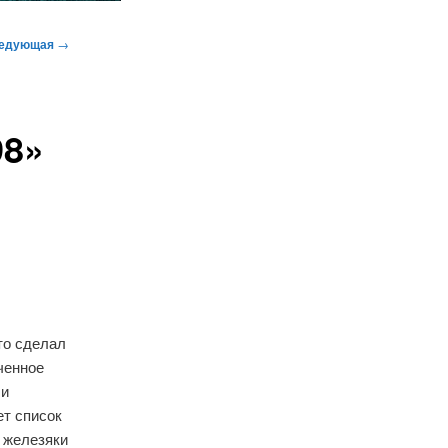
едующая
→
98»
то сделал
ченное
 и
т список
 железяки