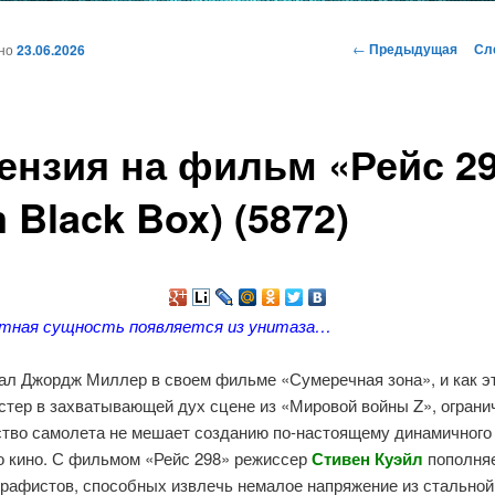
и
Навигация
←
Предыдущая
Сл
ано
23.06.2026
по
записям
ому
ензия на фильм «Рейс 2
жимому
m Black Box) (5872)
тная сущность появляется из унитаза…
зал Джордж Миллер в своем фильме «Сумеречная зона», и как э
стер в захватывающей дух сцене из «Мировой войны Z», ограни
ство самолета не мешает созданию по-настоящему динамичного
о кино. С фильмом «Рейс 298» режиссер
Стивен Куэйл
пополняе
графистов, способных извлечь немалое напряжение из стальной