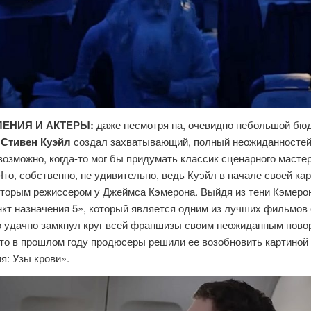
ЕНИЯ И АКТЕРЫ:
даже несмотря на, очевидно небольшой бю
р
Стивен Куэйл
создал захватывающий, полный неожиданносте
возможно, когда-то мог бы придумать классик сценарного масте
Что, собственно, не удивительно, ведь Куэйл в начале своей ка
вторым режиссером у Джеймса Кэмерона. Выйдя из тени Кэмерон
кт назначения 5», который является одним из лучших фильмов 
о удачно замкнул круг всей франшизы своим неожиданным пово
что в прошлом году продюсеры решили ее возобновить картиной
ия: Узы крови».