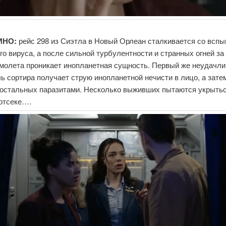
ИНО:
рейс 298 из Сиэтла в Новый Орлеан сталкивается со всп
го вируса, а после сильной турбулентности и странных огней за
амолета проникает инопланетная сущность. Первый же неудачл
ь сортира получает струю инопланетной нечисти в лицо, а зате
 остальных паразитами. Несколько выживших пытаются укрытьс
 отсеке….