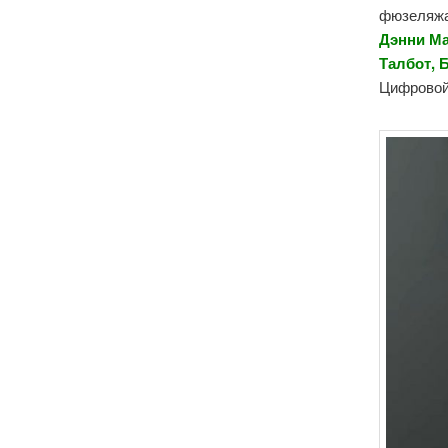
фюзеляжа
Дэнни Ма
Талбот, 
Цифровой 