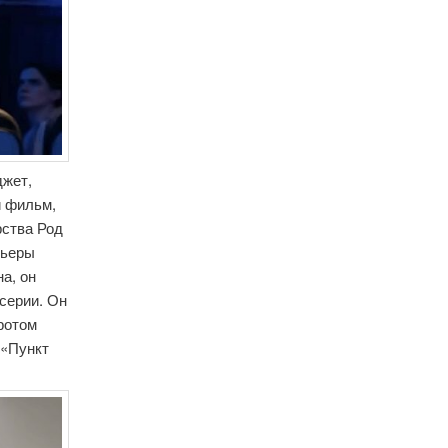
джет,
й фильм,
рства Род
рьеры
а, он
серии. Он
ротом
 «Пункт