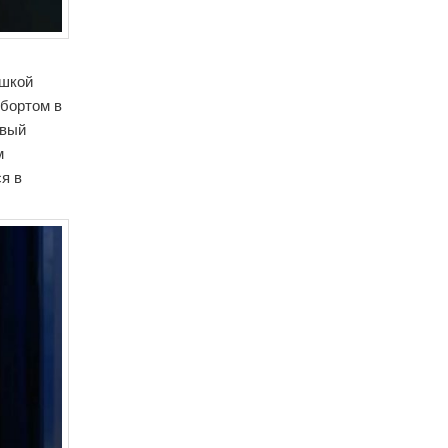
ышкой
 бортом в
ивый
м
я в