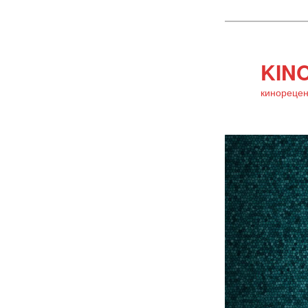
KINO
кинорецен