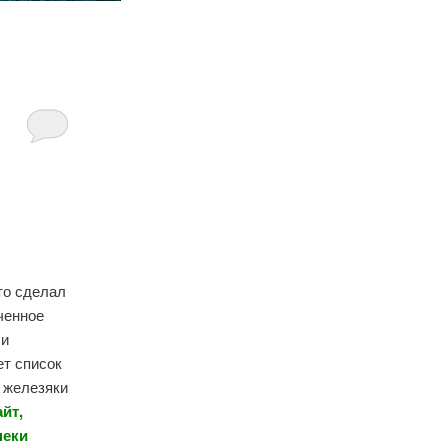
то сделал
ченное
 и
т список
 железяки
йт,
неки