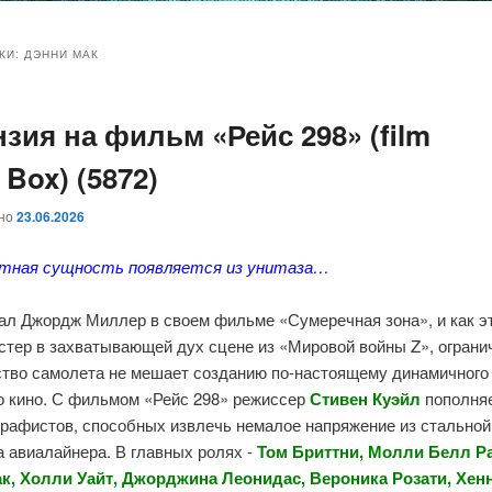
и
и
КИ:
ДЭННИ МАК
зия на фильм «Рейс 298» (film
ому
ительному
 Box) (5872)
жимому
жимому
ано
23.06.2026
тная сущность появляется из унитаза…
зал Джордж Миллер в своем фильме «Сумеречная зона», и как э
стер в захватывающей дух сцене из «Мировой войны Z», ограни
ство самолета не мешает созданию по-настоящему динамичного
о кино. С фильмом «Рейс 298» режиссер
Стивен Куэйл
пополняе
графистов, способных извлечь немалое напряжение из стальной
 авиалайнера. В главных ролях -
Том Бриттни, Молли Белл Ра
к, Холли Уайт, Джорджина Леонидас, Вероника Розати, Хен