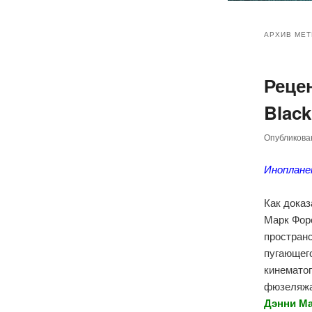
Главное
Перейт
Перейт
меню
АРХИВ МЕТ
к
к
Рецен
основн
дополн
Black
содер
содер
Опубликов
Иноплане
Как дока
Марк Фор
простран
пугающег
кинемато
фюзеляжа
Дэнни Ма