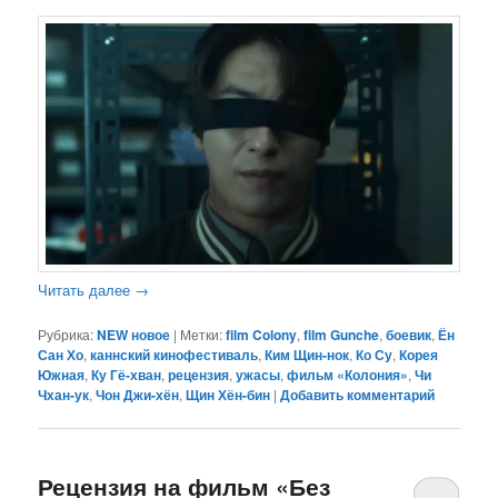
Читать далее
→
Рубрика:
NEW новое
|
Метки:
film Colony
,
film Gunche
,
боевик
,
Ён
Сан Хо
,
каннский кинофестиваль
,
Ким Щин-нок
,
Ко Су
,
Корея
Южная
,
Ку Гё-хван
,
рецензия
,
ужасы
,
фильм «Колония»
,
Чи
Чхан-ук
,
Чон Джи-хён
,
Щин Хён-бин
|
Добавить комментарий
Рецензия на фильм «Без