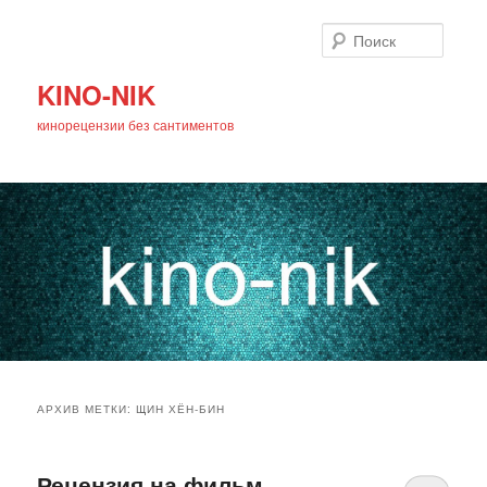
Поиск
KINO-NIK
кинорецензии без сантиментов
Главное
Перейти
Перейти
меню
АРХИВ МЕТКИ:
ЩИН ХЁН-БИН
к
к
основному
дополнительному
Рецензия на фильм