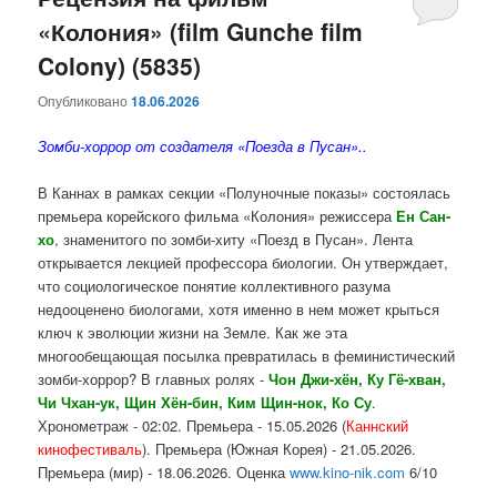
«Колония» (film Gunche film
содержимому
содержимому
Colony) (5835)
Опубликовано
18.06.2026
Зомби-хоррор от создателя «Поезда в Пусан»..
В Каннах в рамках секции «Полуночные показы» состоялась
премьера корейского фильма «Колония» режиссера
Ен Сан-
хо
, знаменитого по зомби-хиту «Поезд в Пусан». Лента
открывается лекцией профессора биологии. Он утверждает,
что социологическое понятие коллективного разума
недооценено биологами, хотя именно в нем может крыться
ключ к эволюции жизни на Земле. Как же эта
многообещающая посылка превратилась в феминистический
зомби-хоррор? В главных ролях -
Чон Джи-хён, Ку Гё-хван,
Чи Чхан-ук, Щин Хён-бин, Ким Щин-нок, Ко Су
.
Хронометраж - 02:02. Премьера - 15.05.2026 (
Каннский
кинофестиваль
). Премьера (Южная Корея) - 21.05.2026.
Премьера (мир) - 18.06.2026. Оценка
www.kino-nik.com
6/10