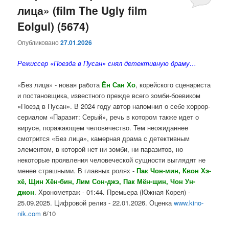
лица» (film The Ugly film
Eolgul) (5674)
Опубликовано
27.01.2026
Режиссер «Поезда в Пусан» снял детективную драму…
«Без лица» - новая работа
Ён Сан Хо
, корейского сценариста
и постановщика, известного прежде всего зомби-боевиком
«Поезд в Пусан». В 2024 году автор напомнил о себе хоррор-
сериалом «Паразит: Серый», речь в котором также идет о
вирусе, поражающем человечество. Тем неожиданнее
смотрится «Без лица», камерная драма с детективным
элементом, в которой нет ни зомби, ни паразитов, но
некоторые проявления человеческой сущности выглядят не
менее страшными. В главных ролях -
Пак Чон-мин, Квон Хэ-
хё, Щин Хён-бин, Лим Сон-джэ, Пак Мён-щин, Чон Ун-
джон
. Хронометраж - 01:44. Премьера (Южная Корея) -
25.09.2025. Цифровой релиз - 22.01.2026. Оценка
www.kino-
nik.com
6/10