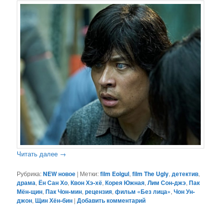
Читать далее
→
Рубрика:
NEW новое
|
Метки:
film Eolgul
,
film The Ugly
,
детектив
,
драма
,
Ён Сан Хо
,
Квон Хэ-хё
,
Корея Южная
,
Лим Сон-джэ
,
Пак
Мён-щин
,
Пак Чон-мин
,
рецензия
,
фильм «Без лица»
,
Чон Ун-
джон
,
Щин Хён-бин
|
Добавить комментарий