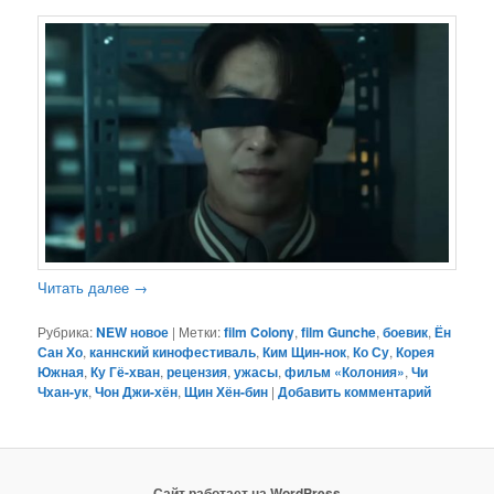
Читать далее
→
Рубрика:
NEW новое
|
Метки:
film Colony
,
film Gunche
,
боевик
,
Ён
Сан Хо
,
каннский кинофестиваль
,
Ким Щин-нок
,
Ко Су
,
Корея
Южная
,
Ку Гё-хван
,
рецензия
,
ужасы
,
фильм «Колония»
,
Чи
Чхан-ук
,
Чон Джи-хён
,
Щин Хён-бин
|
Добавить комментарий
Сайт работает на WordPress