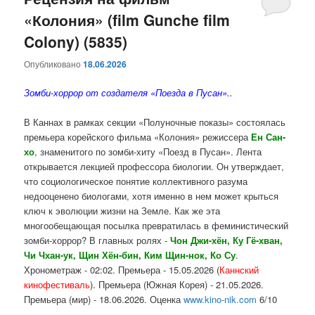
«Колония» (film Gunche film
содержимому
содержимому
Colony) (5835)
Опубликовано
18.06.2026
Зомби-хоррор от создателя «Поезда в Пусан»..
В Каннах в рамках секции «Полуночные показы» состоялась
премьера корейского фильма «Колония» режиссера
Ен Сан-
хо
, знаменитого по зомби-хиту «Поезд в Пусан». Лента
открывается лекцией профессора биологии. Он утверждает,
что социологическое понятие коллективного разума
недооценено биологами, хотя именно в нем может крыться
ключ к эволюции жизни на Земле. Как же эта
многообещающая посылка превратилась в феминистический
зомби-хоррор? В главных ролях -
Чон Джи-хён, Ку Гё-хван,
Чи Чхан-ук, Щин Хён-бин, Ким Щин-нок, Ко Су
.
Хронометраж - 02:02. Премьера - 15.05.2026 (
Каннский
кинофестиваль
). Премьера (Южная Корея) - 21.05.2026.
Премьера (мир) - 18.06.2026. Оценка
www.kino-nik.com
6/10