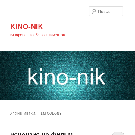
Поиск
KINO-NIK
кинорецензии без сантиментов
Главное
Перейти
Перейти
меню
АРХИВ МЕТКИ:
FILM COLONY
к
к
основному
дополнительному
Рецензия на фильм