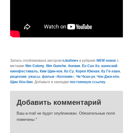
Запись опубликована автором
n.lezhnev
в рубрике
NEW новое
с
метками
film Colony
,
film Gunche
,
боевик
,
Ён Сан Хо
,
каннский
кинофестиваль
,
Ким Щин-нок
,
Ко Су
,
Корея Южная
,
Ку Гё-хван
,
рецензия
,
ужасы
,
фильм «Колония»
,
Чи Чхан-ук
,
Чон Джи-хён
,
Щин Хён-бин
. Добавьте в закладки
постоянную ссылку
.
Добавить комментарий
Ваш e-mail не будет опубликован.
Обязательные поля
помечены
*