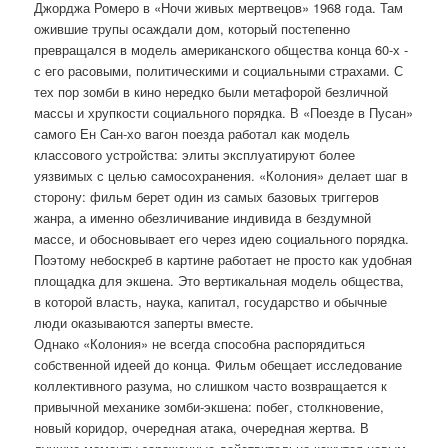
Джорджа Ромеро в «Ночи живых мертвецов» 1968 года. Там
ожившие трупы осаждали дом, который постепенно
превращался в модель американского общества конца 60-х -
с его расовыми, политическими и социальными страхами. С
тех пор зомби в кино нередко были метафорой безличной
массы и хрупкости социального порядка. В «Поезде в Пусан»
самого Ен Сан-хо вагон поезда работал как модель
классового устройства: элиты эксплуатируют более
уязвимых с целью самосохранения. «Колония» делает шаг в
сторону: фильм берет один из самых базовых триггеров
жанра, а именно обезличивание индивида в бездумной
массе, и обосновывает его через идею социального порядка.
Поэтому небоскреб в картине работает не просто как удобная
площадка для экшена. Это вертикальная модель общества,
в которой власть, наука, капитал, государство и обычные
люди оказываются заперты вместе.
Однако «Колония» не всегда способна распорядиться
собственной идеей до конца. Фильм обещает исследование
коллективного разума, но слишком часто возвращается к
привычной механике зомби-экшена: побег, столкновение,
новый коридор, очередная атака, очередная жертва. В