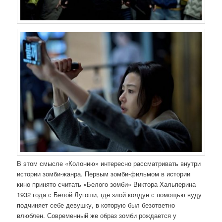
В этом смысле «Колонию» интересно рассматривать внутри
истории зомби-жанра. Первым зомби-фильмом в истории
кино принято считать «Белого зомби» Виктора Хальперина
1932 года с Белой Лугоши, где злой колдун с помощью вуду
подчиняет себе девушку, в которую был безответно
влюблен. Современный же образ зомби рождается у