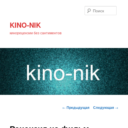
Поиск
KINO-NIK
кинорецензии без сантиментов
Главное
Перейти
меню
Навигация
←
Предыдущая
Следующая
→
по
к
записям
основному