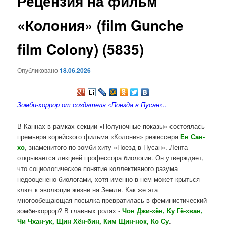
Рецензия на фильм
содержимому
«Колония» (film Gunche
film Colony) (5835)
Опубликовано
18.06.2026
Зомби-хоррор от создателя «Поезда в Пусан»..
В Каннах в рамках секции «Полуночные показы» состоялась
премьера корейского фильма «Колония» режиссера
Ен Сан-
хо
, знаменитого по зомби-хиту «Поезд в Пусан». Лента
открывается лекцией профессора биологии. Он утверждает,
что социологическое понятие коллективного разума
недооценено биологами, хотя именно в нем может крыться
ключ к эволюции жизни на Земле. Как же эта
многообещающая посылка превратилась в феминистический
зомби-хоррор? В главных ролях -
Чон Джи-хён, Ку Гё-хван,
Чи Чхан-ук, Щин Хён-бин, Ким Щин-нок, Ко Су
.