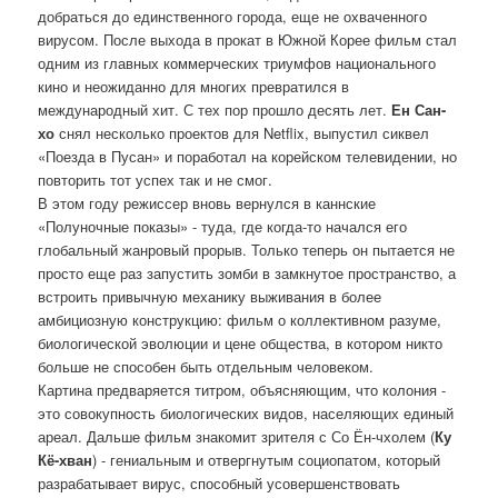
добраться до единственного города, еще не охваченного
вирусом. После выхода в прокат в Южной Корее фильм стал
одним из главных коммерческих триумфов национального
кино и неожиданно для многих превратился в
международный хит. С тех пор прошло десять лет.
Ен Сан-
хо
снял несколько проектов для Netflix, выпустил сиквел
«Поезда в Пусан» и поработал на корейском телевидении, но
повторить тот успех так и не смог.
В этом году режиссер вновь вернулся в каннские
«Полуночные показы» - туда, где когда-то начался его
глобальный жанровый прорыв. Только теперь он пытается не
просто еще раз запустить зомби в замкнутое пространство, а
встроить привычную механику выживания в более
амбициозную конструкцию: фильм о коллективном разуме,
биологической эволюции и цене общества, в котором никто
больше не способен быть отдельным человеком.
Картина предваряется титром, объясняющим, что колония -
это совокупность биологических видов, населяющих единый
ареал. Дальше фильм знакомит зрителя с Со Ён-чхолем (
Ку
Кё-хван
) - гениальным и отвергнутым социопатом, который
разрабатывает вирус, способный усовершенствовать