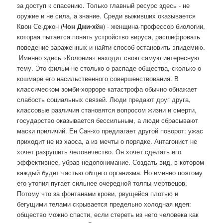
за доступ к спасению. Только главный ресурс здесь - не
оружие и не сила, а знание. Среди выживших оказывается
Квон Се-джон (
Чон Джи-хён
) - женщина-профессор биологии,
которая пытается понять устройство вируса, расшифровать
поведение зараженных и найти способ остановить эпидемию.
Именно здесь «Колония» находит свою самую интересную
тему. Это фильм не столько о распаде общества, сколько о
кошмаре его насильственного совершенствования. В
классическом зомби-хорроре катастрофа обычно обнажает
слабость социальных связей. Люди предают друг друга,
классовые различия становятся вопросом жизни и смерти,
государство оказывается бессильным, а люди сбрасывают
маски приличий. Ен Сан-хо предлагает другой поворот: ужас
приходит не из хаоса, а из мечты о порядке. Антагонист не
хочет разрушить человечество. Он хочет сделать его
эффективнее, убрав недопонимание. Создать вид, в котором
каждый будет частью общего организма. Но именно поэтому
его утопия пугает сильнее очередной толпы мертвецов.
Потому что за фонтанами крови, рвущейся плотью и
бегущими телами скрывается предельно холодная идея:
общество можно спасти, если стереть из него человека как