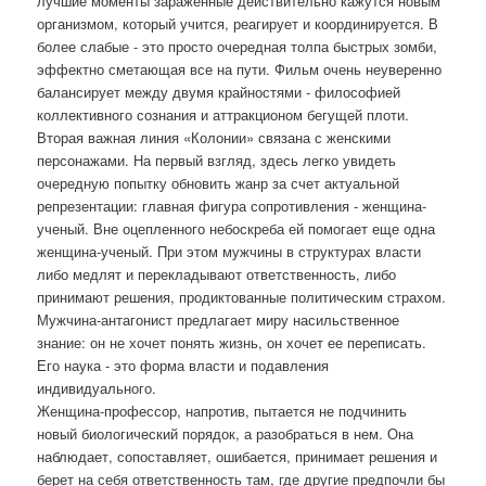
лучшие моменты зараженные действительно кажутся новым
организмом, который учится, реагирует и координируется. В
более слабые - это просто очередная толпа быстрых зомби,
эффектно сметающая все на пути. Фильм очень неуверенно
балансирует между двумя крайностями - философией
коллективного сознания и аттракционом бегущей плоти.
Вторая важная линия «Колонии» связана с женскими
персонажами. На первый взгляд, здесь легко увидеть
очередную попытку обновить жанр за счет актуальной
репрезентации: главная фигура сопротивления - женщина-
ученый. Вне оцепленного небоскреба ей помогает еще одна
женщина-ученый. При этом мужчины в структурах власти
либо медлят и перекладывают ответственность, либо
принимают решения, продиктованные политическим страхом.
Мужчина-антагонист предлагает миру насильственное
знание: он не хочет понять жизнь, он хочет ее переписать.
Его наука - это форма власти и подавления
индивидуального.
Женщина-профессор, напротив, пытается не подчинить
новый биологический порядок, а разобраться в нем. Она
наблюдает, сопоставляет, ошибается, принимает решения и
берет на себя ответственность там, где другие предпочли бы