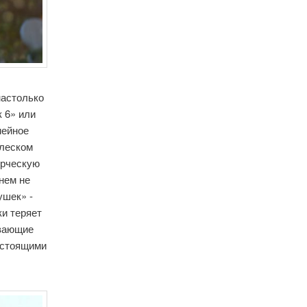
настолько
к 6» или
мейное
леском
орческую
 нем не
ушек» -
ки теряет
ывающие
астоящими