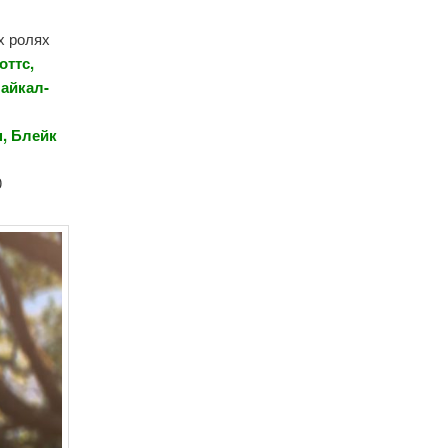
х ролях
оттс,
Майкал-
н, Блейк
0