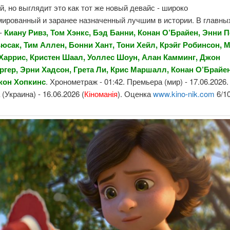
й, но выглядит это как тот же новый девайс - широко
мированный и заранее назначенный лучшим в истории. В главны
 -
Киану Ривз, Том Хэнкс, Бэд Банни, Конан О’Брайен, Энни П
юсак, Тим Аллен, Бонни Хант, Тони Хейл, Крэйг Робинсон, 
аррис, Кристен Шаал, Уоллес Шоун, Алан Камминг, Джон
ргер, Эрни Хадсон, Грета Ли, Крис Маршалл, Конан О’Брайе
жон Хопкинс
. Хронометраж - 01:42. Премьера (мир) - 17.06.2026.
(Украина) - 16.06.2026 (
Кіноманія
). Оценка
www.kino-nik.com
6/1