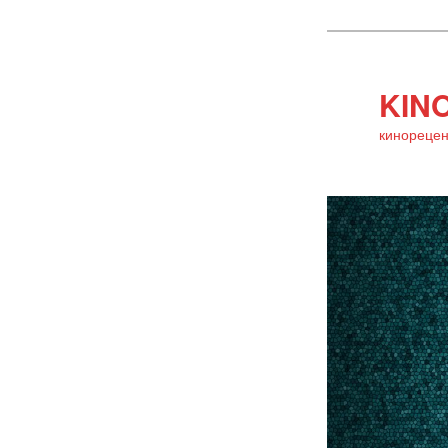
KINO
кинорецен