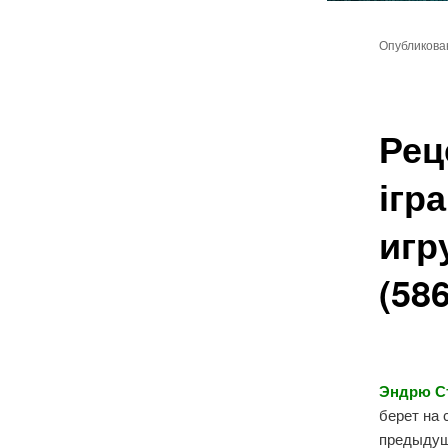
Главное
Перейт
меню
Опубликов
к
основн
Рец
содер
ігр
игр
(58
Эндрю С
берет на 
предыдущ