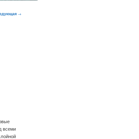
едующая
→
ервые
д всеми
слойной