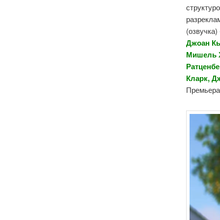
структуро
разрекла
(озвучка)
Джоан Кь
Мишель Х
Ратценбе
Кларк, Д
Премьера 