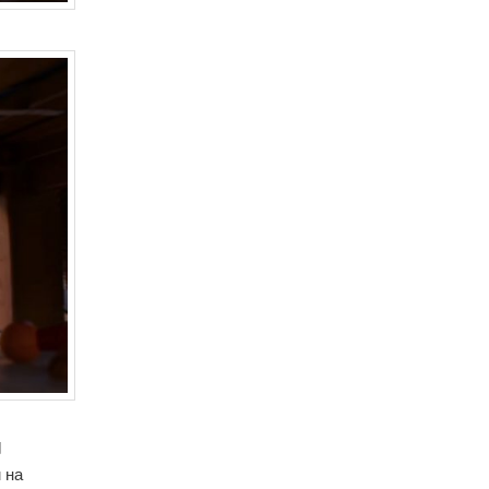
d
 на