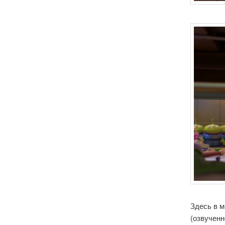
Здесь в м
(озвученн