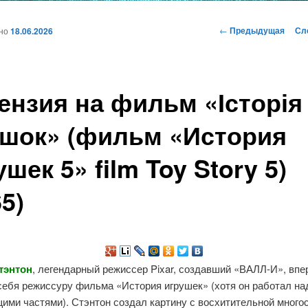
и
Навигация
←
Предыдущая
Сл
ано
18.06.2026
по
записям
ому
ензия на фильм «Історія
жимому
ашок» (фильм «История
ушек 5» film Toy Story 5)
65)
тэнтон
, легендарный режиссер Pixar, создавший «ВАЛЛ-И», вп
себя режиссуру фильма «История игрушек» (хотя он работал на
ими частями). Стэнтон создал картину с восхитительной много