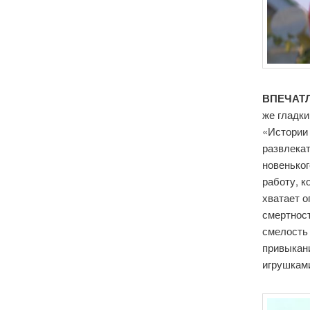
ВПЕЧАТЛ
же гладки
«Истории 
развлека
новеньког
работу, к
хватает о
смертност
смелость
привыкан
игрушкам