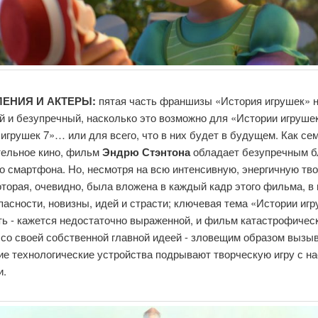
ЕНИЯ И АКТЕРЫ:
пятая часть франшизы «История игрушек» 
й и безупречный, насколько это возможно для «Истории игруше
игрушек 7»… или для всего, что в них будет в будущем. Как се
тельное кино, фильм
Эндрю Стэнтона
обладает безупречным б
о смартфона. Но, несмотря на всю интенсивную, энергичную тв
оторая, очевидно, была вложена в каждый кадр этого фильма, в
пасности, новизны, идей и страсти; ключевая тема «Истории игр
ь - кажется недостаточно выраженной, и фильм катастрофичес
 со своей собственной главной идеей - зловещим образом выз
ие технологические устройства подрывают творческую игру с н
и.