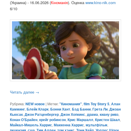
(Украина) - 16.06.2026 (
Кіноманія
). Оценка
www.kino-nik.com
6/10
Читать далее
→
Рубрика:
NEW новое
|
Метки:
"Киномания"
,
film Toy Story 5
,
Алан
Камминг
,
Блейк Кларк
,
Бонни Хант
,
Бэд Банни
,
Грета Ли
,
Джоан
Кьюсак
,
Джон Ратценбергер
,
Джон Хопкинс
,
драма
,
киану ривз
,
Конан О’Брайен
,
крейг робинсон
,
Крис Маршалл
,
Кристен Шаал
,
Майкал-Мишель Харрис
,
Маккенна Харрис
,
мультфільм
,
рецензия
,
сша
,
Тим Аллен
,
том хэнкс
,
Тони Хейл
,
Уоллес Шоун
,