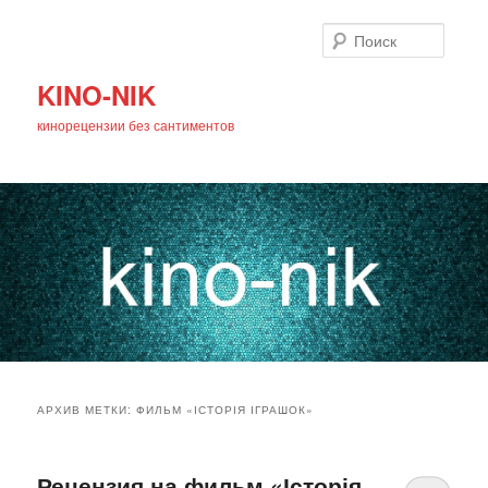
Поиск
KINO-NIK
кинорецензии без сантиментов
Главное
Перейти
Перейти
меню
АРХИВ МЕТКИ:
ФИЛЬМ «ІСТОРІЯ ІГРАШОК»
к
к
основному
дополнительному
Рецензия на фильм «Історія