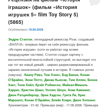
іграшок» (фильм «История
содержимому
содержимому
игрушек 5» film Toy Story 5)
(5865)
Опубликовано
18.06.2026
Эндрю Стэнтон
, легендарный режиссер Pixar, создавший
«ВАЛЛ-И», впервые берет на себя режиссуру фильма
«История игрушек» (хотя он работал над всеми
предыдущими частями). Стэнтон создал картину с
восхитительной многослойной структурой, но выглядит это
как тот же новый девайс - широко разрекламированный и
заранее назначенный лучшим в истории. В главных ролях
(озвучка) -
Киану Ривз, Том Хэнкс, Бэд Банни, Конан
О’Брайен, Энни Поттс, Джоан Кьюсак, Тим Аллен, Бонни
Хант, Тони Хейл, Крэйг Робинсон, Майкал-Мишель
Харрис, Кристен Шаал, Уоллес Шоун, Алан Камминг,
Джон Ратценбергер, Эрни Хадсон, Грета Ли, Крис
Маршалл, Конан О’Брайен, Блейк Кларк, Джон Хопкинс
.
Хронометраж - 01:42. Премьера (мир) - 17.06.2026. Премьера