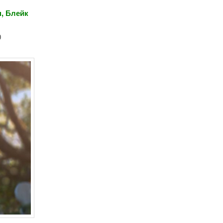
н, Блейк
0