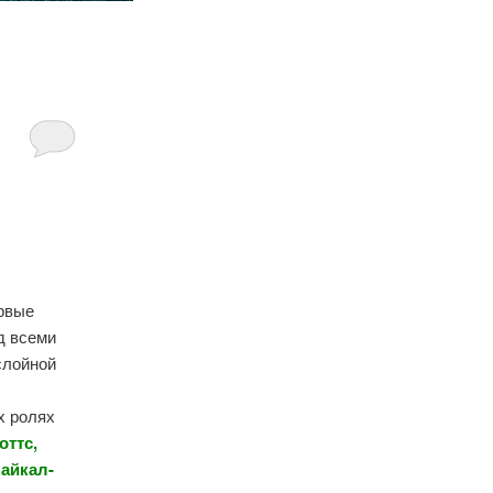
ервые
д всеми
слойной
х ролях
оттс,
Майкал-