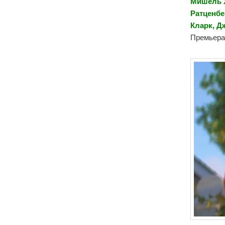
Мишель Х
Ратценбе
Кларк, Д
Премьера 