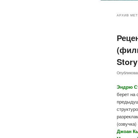
Главное
Перейт
Перейт
меню
АРХИВ МЕТ
к
к
Реце
основн
дополн
(фил
содер
содер
Story
Опубликов
Эндрю С
берет на 
предыдущ
структуро
разрекла
(озвучка)
Джоан Кь