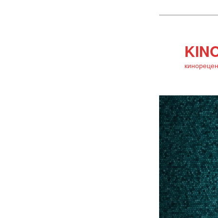
KINO
кинорецен