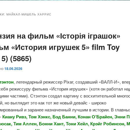
и
и
КИ:
МАЙКАЛ-МИШЕЛЬ ХАРРИС
нзия на фильм «Історія іграшок»
ому
ительному
ьм «История игрушек 5» film Toy
жимому
жимому
 5) (5865)
ано
18.06.2026
тэнтон
, легендарный режиссер Pixar, создавший «ВАЛЛ-И», вп
себя режиссуру фильма «История игрушек» (хотя он работал на
ими частями). Стэнтон создал картину с восхитительной много
й, но выглядит это как тот же новый девайс - широко
мированный и заранее назначенный лучшим в истории. В главны
 -
Киану Ривз, Том Хэнкс, Бэд Банни, Конан О’Брайен, Энни П
юсак, Тим Аллен, Бонни Хант, Тони Хейл, Крэйг Робинсон, 