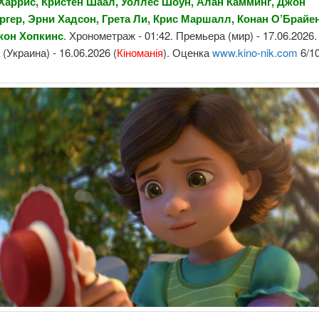
аррис, Кристен Шаал, Уоллес Шоун, Алан Камминг, Джон
ргер, Эрни Хадсон, Грета Ли, Крис Маршалл, Конан О’Брайе
жон Хопкинс
. Хронометраж - 01:42. Премьера (мир) - 17.06.2026.
(Украина) - 16.06.2026 (
Кіноманія
). Оценка
www.kino-nik.com
6/1