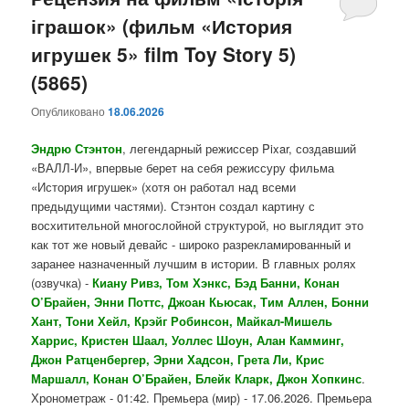
іграшок» (фильм «История
содержимому
содержимому
игрушек 5» film Toy Story 5)
(5865)
Опубликовано
18.06.2026
Эндрю Стэнтон
, легендарный режиссер Pixar, создавший
«ВАЛЛ-И», впервые берет на себя режиссуру фильма
«История игрушек» (хотя он работал над всеми
предыдущими частями). Стэнтон создал картину с
восхитительной многослойной структурой, но выглядит это
как тот же новый девайс - широко разрекламированный и
заранее назначенный лучшим в истории. В главных ролях
(озвучка) -
Киану Ривз, Том Хэнкс, Бэд Банни, Конан
О’Брайен, Энни Поттс, Джоан Кьюсак, Тим Аллен, Бонни
Хант, Тони Хейл, Крэйг Робинсон, Майкал-Мишель
Харрис, Кристен Шаал, Уоллес Шоун, Алан Камминг,
Джон Ратценбергер, Эрни Хадсон, Грета Ли, Крис
Маршалл, Конан О’Брайен, Блейк Кларк, Джон Хопкинс
.
Хронометраж - 01:42. Премьера (мир) - 17.06.2026. Премьера