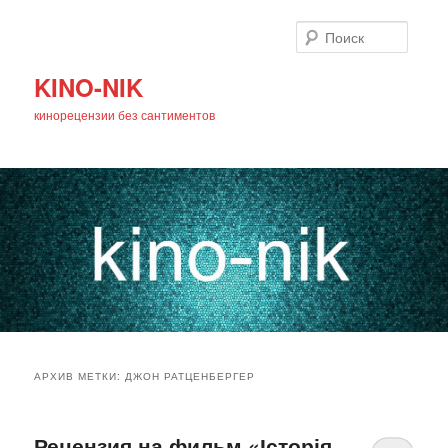
Поиск
KINO-NIK
кинорецензии без сантиментов
Главное
Перейти
Перейти
меню
АРХИВ МЕТКИ:
ДЖОН РАТЦЕНБЕРГЕР
к
к
основному
дополнительному
Рецензия на фильм «Історія