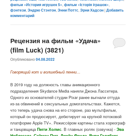
фильм «История игрушек 5»
,
фильм «Історія іграшок»
,
фэнтези
,
Эндрю Стэнтон
,
Энни Поттс
,
Эрни Хадсон
|
Добавить
комментарий
Рецензия на фильм «Удача»
(film Luck) (3821)
Опубликовано
04.08.2022
Говорящий кот и волшебный пенни…
В 2019 году на должность главы анимационного
подразделения Skydance Media наняли Джона Лассетера.
Одного из основателей студии Pixar ранее выгнали оттуда
из-за обвинений в сексуальных домогательствах. Кажется,
что теперь удача снова на его стороне, раз мультфильм,
который он продюсирует, дебютирует на крупной потоковой
платформе Apple TV+. Режиссёром картины стала хореограф
и танцовщица
Пегги Холмс
. В главных ролях (озвучка) -
Эва
Ноблесада, Саймон Пегг, Джейн Фонда, Вупи Голдберг,