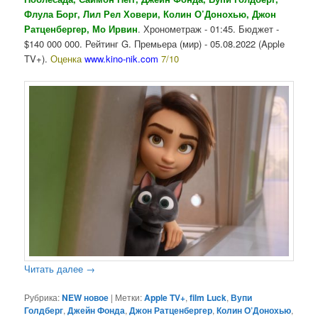
Флула Борг, Лил Рел Ховери, Колин О’Донохью, Джон
Ратценбергер, Мо Ирвин
. Хронометраж - 01:45. Бюджет -
$140 000 000. Рейтинг G. Премьера (мир) - 05.08.2022 (Apple
TV+).
Оценка
www.kino-nik.com
7/10
Читать далее
→
Рубрика:
NEW новое
|
Метки:
Apple TV+
,
film Luck
,
Вупи
Голдберг
,
Джейн Фонда
,
Джон Ратценбергер
,
Колин О’Донохью
,