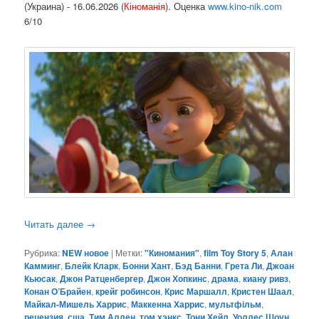
(Украина) - 16.06.2026 (
Кіноманія
). Оценка
www.kino-nik.com
6/10
Читать далее
→
Рубрика:
NEW новое
|
Метки:
"Киномания"
,
film Toy Story 5
,
Алан
Камминг
,
Блейк Кларк
,
Бонни Хант
,
Бэд Банни
,
Грета Ли
,
Джоан
Кьюсак
,
Джон Ратценбергер
,
Джон Хопкинс
,
драма
,
киану ривз
,
Конан О’Брайен
,
крейг робинсон
,
Крис Маршалл
,
Кристен Шаал
,
Майкал-Мишель Харрис
,
Маккенна Харрис
,
мультфільм
,
рецензия
,
сша
,
Тим Аллен
,
том хэнкс
,
Тони Хейл
,
Уоллес Шоун
,