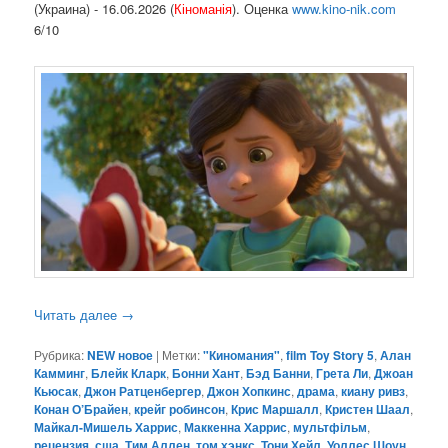
(Украина) - 16.06.2026 (
Кіноманія
). Оценка
www.kino-nik.com
6/10
Читать далее
→
Рубрика:
NEW новое
|
Метки:
"Киномания"
,
film Toy Story 5
,
Алан
Камминг
,
Блейк Кларк
,
Бонни Хант
,
Бэд Банни
,
Грета Ли
,
Джоан
Кьюсак
,
Джон Ратценбергер
,
Джон Хопкинс
,
драма
,
киану ривз
,
Конан О’Брайен
,
крейг робинсон
,
Крис Маршалл
,
Кристен Шаал
,
Майкал-Мишель Харрис
,
Маккенна Харрис
,
мультфільм
,
рецензия
,
сша
,
Тим Аллен
,
том хэнкс
,
Тони Хейл
,
Уоллес Шоун
,