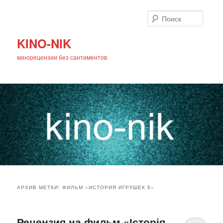
Поиск
KINO-NIK
кинорецензии без сантиментов
Главное
Перейти
Перейти
меню
АРХИВ МЕТКИ:
ФИЛЬМ «ИСТОРИЯ ИГРУШЕК 5»
к
к
основному
дополнительному
Рецензия на фильм «Історія