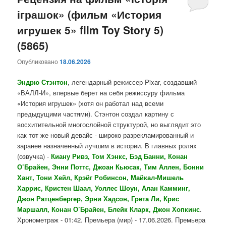
іграшок» (фильм «История
содержимому
содержимому
игрушек 5» film Toy Story 5)
(5865)
Опубликовано
18.06.2026
Эндрю Стэнтон
, легендарный режиссер Pixar, создавший
«ВАЛЛ-И», впервые берет на себя режиссуру фильма
«История игрушек» (хотя он работал над всеми
предыдущими частями). Стэнтон создал картину с
восхитительной многослойной структурой, но выглядит это
как тот же новый девайс - широко разрекламированный и
заранее назначенный лучшим в истории. В главных ролях
(озвучка) -
Киану Ривз, Том Хэнкс, Бэд Банни, Конан
О’Брайен, Энни Поттс, Джоан Кьюсак, Тим Аллен, Бонни
Хант, Тони Хейл, Крэйг Робинсон, Майкал-Мишель
Харрис, Кристен Шаал, Уоллес Шоун, Алан Камминг,
Джон Ратценбергер, Эрни Хадсон, Грета Ли, Крис
Маршалл, Конан О’Брайен, Блейк Кларк, Джон Хопкинс
.
Хронометраж - 01:42. Премьера (мир) - 17.06.2026. Премьера