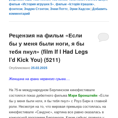
фильм «История игрушек 5»
,
фильм «Історія іграшок»
,
фэнтези
,
Эндрю Стэнтон
,
Энни Поттс
,
Эрни Хадсон
|
Добавить
комментарий
Рецензия на фильм «Если
бы у меня были ноги, я бы
тебя пнул» (film If I Had Legs
I’d Kick You) (5211)
Опубликовано
25.02.2025
Женщина на грани нервного срыва….
На 75-м международном Берлинском кинофестивале
состоялся показ дебютного фильма
Мэри Бронштейн
«Если
бы у меня были ноги, я бы тебя пнул» с Роуз Бирн в главной
роли. Несмотря на то, что мировая премьера состоялась на
кинофестивале «Сандэнс», картина все равно оказалась в
конкурсной программе Берлинале. Какие сейчас правила у