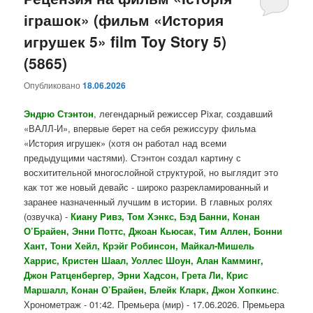
іграшок» (фильм «История
содержимому
содержимому
игрушек 5» film Toy Story 5)
(5865)
Опубликовано
18.06.2026
Эндрю Стэнтон
, легендарный режиссер Pixar, создавший
«ВАЛЛ-И», впервые берет на себя режиссуру фильма
«История игрушек» (хотя он работал над всеми
предыдущими частями). Стэнтон создал картину с
восхитительной многослойной структурой, но выглядит это
как тот же новый девайс - широко разрекламированный и
заранее назначенный лучшим в истории. В главных ролях
(озвучка) -
Киану Ривз, Том Хэнкс, Бэд Банни, Конан
О’Брайен, Энни Поттс, Джоан Кьюсак, Тим Аллен, Бонни
Хант, Тони Хейл, Крэйг Робинсон, Майкал-Мишель
Харрис, Кристен Шаал, Уоллес Шоун, Алан Камминг,
Джон Ратценбергер, Эрни Хадсон, Грета Ли, Крис
Маршалл, Конан О’Брайен, Блейк Кларк, Джон Хопкинс
.
Хронометраж - 01:42. Премьера (мир) - 17.06.2026. Премьера