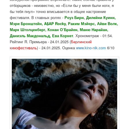
отборщиков - неизвестно, но «Если бы у меня были ноги, я
бы тебя пнул» точно вписывается в общее настроение
фестиваля. В главных ролях -
Роуз Бирн, Дилейни Куинн,
Мэри Бронштейн, A$AP Rocky, Раким Мэйерс, Айви Волк,
Марк Штолценберг, Конан О’Брайен, Маню Нарайан,
Даниэль Макдональд, Ева Корнет
. Хронометраж - 01:54.
Рейтинг R. Премьера - 24.01.2025 (
Берлинский
кинофестиваль
) - 24.01.2025. Оценка
www.kino-nik.com
6/10