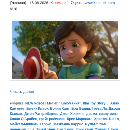
(Украина) - 16.06.2026 (
Кіноманія
). Оценка
www.kino-nik.com
6/10
Читать далее
→
Рубрика:
NEW новое
|
Метки:
"Киномания"
,
film Toy Story 5
,
Алан
Камминг
,
Блейк Кларк
,
Бонни Хант
,
Бэд Банни
,
Грета Ли
,
Джоан
Кьюсак
,
Джон Ратценбергер
,
Джон Хопкинс
,
драма
,
киану ривз
,
Конан О’Брайен
,
крейг робинсон
,
Крис Маршалл
,
Кристен Шаал
,
Майкал-Мишель Харрис
,
Маккенна Харрис
,
мультфільм
,
рецензия
,
сша
,
Тим Аллен
,
том хэнкс
,
Тони Хейл
,
Уоллес Шоун
,