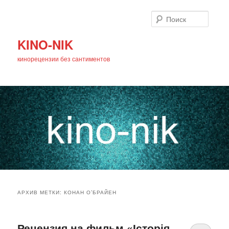
Поиск
KINO-NIK
кинорецензии без сантиментов
Главное
Перейти
Перейти
меню
АРХИВ МЕТКИ:
КОНАН О’БРАЙЕН
к
к
основному
дополнительному
Рецензия на фильм «Історія