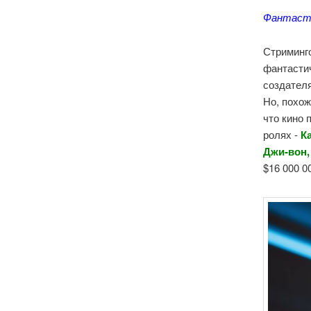
Фантасти
Стриминго
фантасти
создателя
Но, похо
что кино 
ролях -
К
Джи-вон,
$16 000 0