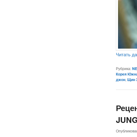
Читать д
Рубрика:
NE
Корея Южн
джон
,
Щин 
Реце
JUNG
Опубликов