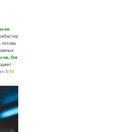
н-хо
,
окбастер.
, потому
главных
н-хи, Ом
юджет -
com
5/10