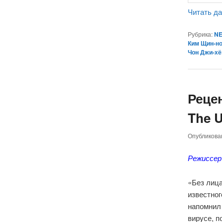
Читать д
Рубрика:
NE
Ким Щин-н
Чон Джи-хё
Реце
The U
Опубликов
Режиссер
«Без лица
известног
напомнил 
вирусе, 