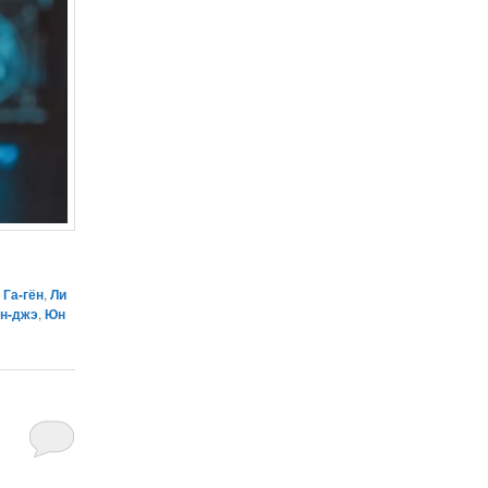
 Га-гён
,
Ли
н-джэ
,
Юн