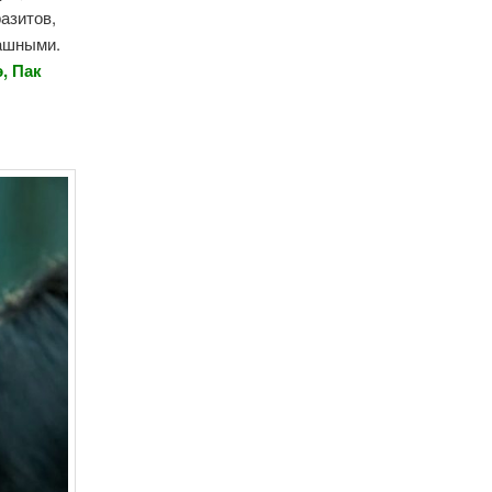
азитов,
рашными.
, Пак