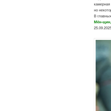
камерная 
но некот
В главных
Мён-щин,
25.09.202