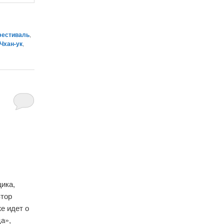
фестиваль
,
 Чхан-ук
,
щика,
втор
е идет о
а»,