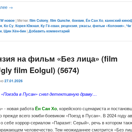
алее
→
W новое
|
Метки:
film Colony
,
film Gunche
,
боевик
,
Ён Сан Хо
,
каннский кино
ок
,
Ко Су
,
Корея Южная
,
Ку Гё-хван
,
рецензия
,
ужасы
,
фильм «Колония»
,
Чи
н
,
Щин Хён-бин
|
Добавить комментарий
нзия на фильм «Без лица» (film
gly film Eolgul) (5674)
ано
27.01.2026
 «Поезда в Пусан» снял детективную драму…
» - новая работа
Ён Сан Хо
, корейского сценариста и постанов
о прежде всего зомби-боевиком «Поезд в Пусан». В 2024 году а
о себе хоррор-сериалом «Паразит: Серый», речь в котором такж
поражающем человечество. Тем неожиданнее смотрится «Без лиц