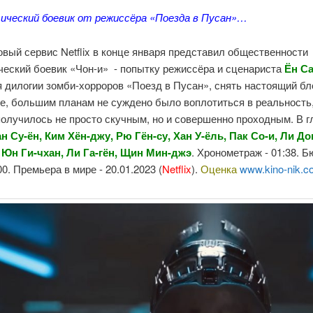
ческий боевик от режиссёра «Поезда в Пусан»…
вый сервис Netflix в конце января представил общественности
ческий боевик «Чон-и» - попытку режиссёра и сценариста
Ён Са
 дилогии зомби-хорроров «Поезд в Пусан», снять настоящий бл
же, большим планам не суждено было воплотиться в реальность
получилось не просто скучным, но и совершенно проходным. В 
ан Су-ён, Ким Хён-джу, Рю Гён-су, Хан У-ёль, Пак Со-и, Ли До
 Юн Ги-чхан, Ли Га-гён, Щин Мин-джэ
. Хронометраж - 01:38. Б
00. Премьера в мире - 20.01.2023 (
Netflix
).
Оценка
www.kino-nik.