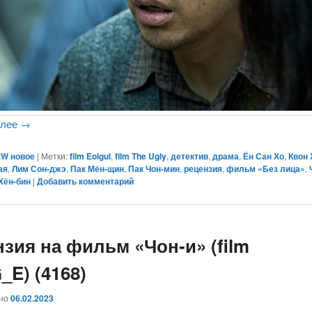
алее
→
W новое
|
Метки:
film Eolgul
,
film The Ugly
,
детектив
,
драма
,
Ён Сан Хо
,
Квон 
ая
,
Лим Сон-джэ
,
Пак Мён-щин
,
Пак Чон-мин
,
рецензия
,
фильм «Без лица»
,
Хён-бин
|
Добавить комментарий
нзия на фильм «Чон-и» (film
_E) (4168)
ано
06.02.2023