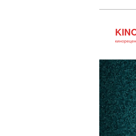
KINO
кинорецен