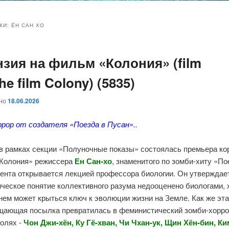
и
и
КИ:
ЁН САН ХО
нзия на фильм «Колония» (film
ому
ительному
e film Colony) (5835)
жимому
жимому
ано
18.06.2026
ррор от создателя «Поезда в Пусан»..
 в рамках секции «Полуночные показы» состоялась премьера ко
Колония» режиссера
Ен Сан-хо
, знаменитого по зомби-хиту «По
ента открывается лекцией профессора биологии. Он утверждает
ческое понятие коллективного разума недооценено биологами, 
нем может крыться ключ к эволюции жизни на Земле. Как же эт
щающая посылка превратилась в феминистический зомби-хорро
ролях -
Чон Джи-хён, Ку Гё-хван, Чи Чхан-ук, Щин Хён-бин, К