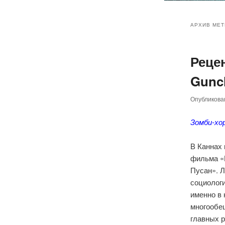
Главное
Перейт
Перейт
меню
АРХИВ МЕТ
к
к
Реце
основн
дополн
Gunch
содер
содер
Опубликов
Зомби-хо
В Каннах
фильма «
Пусан». Л
социологи
именно в 
многообе
главных 