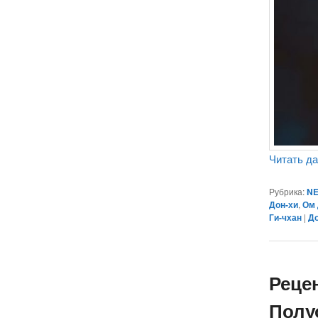
Читать д
Рубрика:
NE
Дон-хи
,
Ом 
Ги-чхан
|
Д
Реце
Полуо