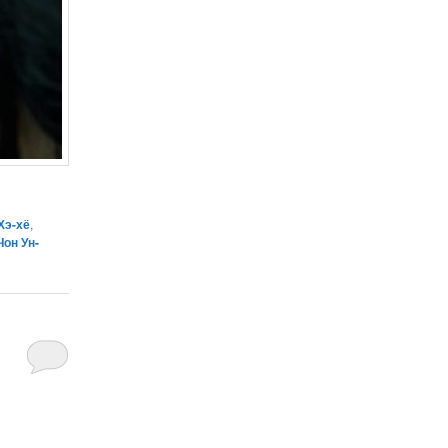
Хэ-хё
,
Чон Ун-