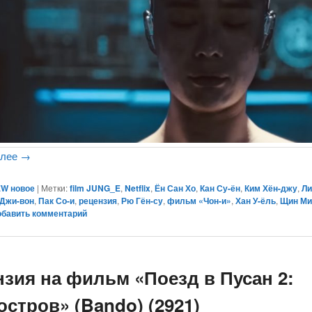
алее
→
W новое
|
Метки:
film JUNG_E
,
Netflix
,
Ён Сан Хо
,
Кан Су-ён
,
Ким Хён-джу
,
Ли
Джи-вон
,
Пак Со-и
,
рецензия
,
Рю Гён-су
,
фильм «Чон-и»
,
Хан У-ёль
,
Щин Ми
обавить комментарий
нзия на фильм «Поезд в Пусан 2:
стров» (Bando) (2921)