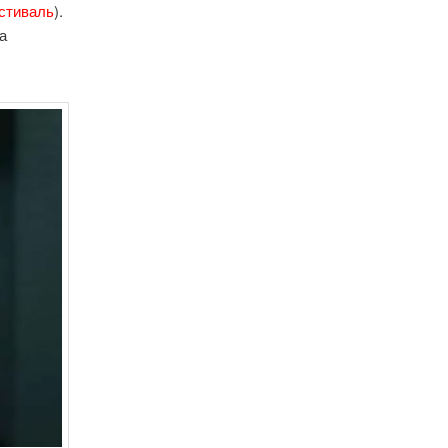
стиваль
).
ка