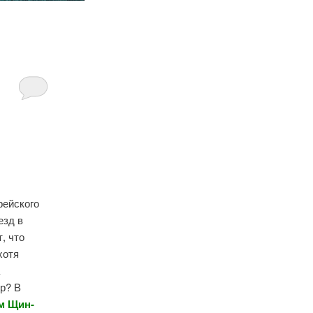
рейского
езд в
, что
хотя
а
р? В
им Щин-