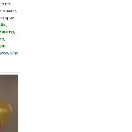
ые не
озможно,
дитории
йк,
Хантер,
ис,
шли
www.kino-