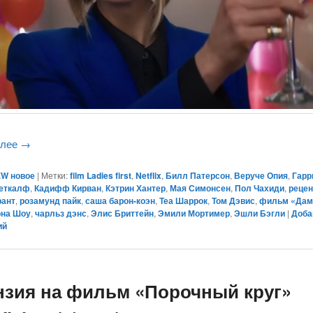
алее
→
W новое
|
Метки:
film Ladies first
,
Netflix
,
Билл Патерсон
,
Веруче Опия
,
Гарр
еткалф
,
Кадифф Кирван
,
Кэтрин Хантер
,
Мая Симонсен
,
Пол Чахиди
,
рецен
рант
,
розамунд пайк
,
саша барон-коэн
,
Теа Шаррок
,
Том Дэвис
,
фильм «Дам
на Шоу
,
чарльз дэнс
,
Элис Бриттейн
,
Эмили Мортимер
,
Эшли Бэгли
|
Доба
ий
нзия на фильм «Порочный круг»