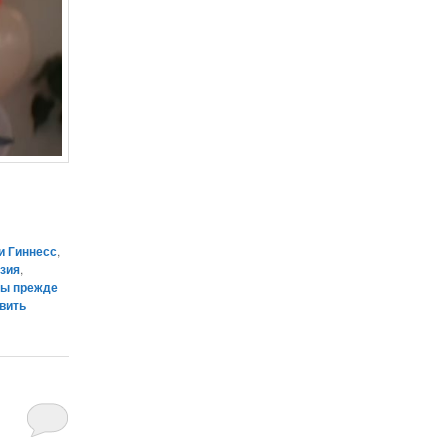
и Гиннесс
,
зия
,
ы прежде
вить