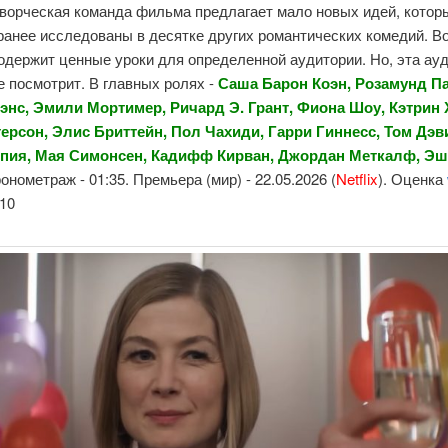
творческая команда фильма предлагает мало новых идей, котор
ранее исследованы в десятке других романтических комедий. В
одержит ценные уроки для определенной аудитории. Но, эта ау
е посмотрит. В главных ролях -
Саша Барон Коэн, Розамунд Па
энс, Эмили Мортимер, Ричард Э. Грант, Фиона Шоу, Кэтрин 
ерсон, Элис Бриттейн, Пол Чахиди, Гарри Гиннесс, Том Дэв
пия, Мая Симонсен, Кадифф Кирван, Джордан Меткалф, Э
ронометраж - 01:35. Премьера (мир) - 22.05.2026 (
Netflix
). Оценка
10