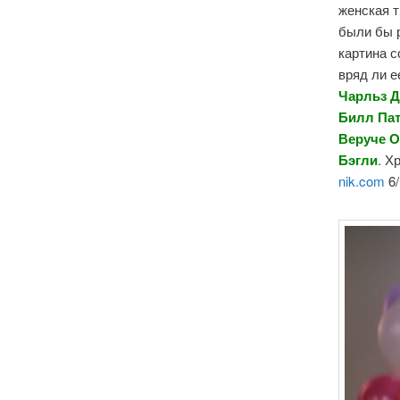
женская 
были бы 
картина с
вряд ли е
Чарльз Д
Билл Пат
Веруче О
Бэгли
. Х
nik.com
6/