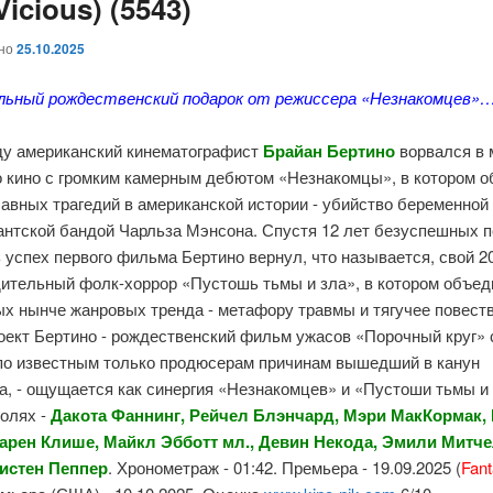
 Vicious) (5543)
ано
25.10.2025
ьный рождественский подарок от режиссера «Незнакомцев»…
оду американский кинематографист
Брайан Бертино
ворвался в 
о кино с громким камерным дебютом «Незнакомцы», в котором 
лавных трагедий в американской истории - убийство беременно
тантской бандой Чарльза Мэнсона. Спустя 12 лет безуспешных 
 успех первого фильма Бертино вернул, что называется, свой 20
дительный фолк-хоррор «Пустошь тьмы и зла», в котором объед
х нынче жанровых тренда - метафору травмы и тягучее повест
оект Бертино - рождественский фильм ужасов «Порочный круг» 
 по известным только продюсерам причинам вышедший в канун
, - ощущается как синергия «Незнакомцев» и «Пустоши тьмы и 
ролях -
Дакота Фаннинг, Рейчел Блэнчард, Мэри МакКормак,
Карен Клише, Майкл Эбботт мл., Девин Некода, Эмили Митче
ристен Пеппер
. Хронометраж - 01:42. Премьера - 19.09.2025 (
Fant