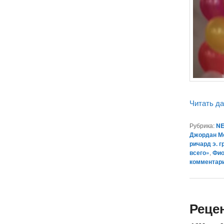
Читать д
Рубрика:
NE
Джордан М
ричард э. г
всего»
,
Фио
комментар
Реце