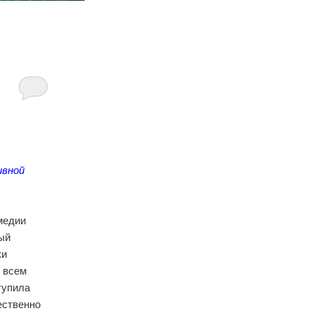
ивной
омедии
ый
ки
е всем
тупила
ественно