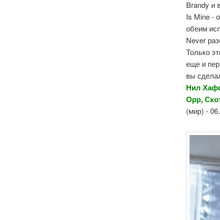
Brandy и 
Is Mine -
обеим ис
Never раз
Только эт
еще и пер
вы сдела
Нил Хафф
Орр, Ско
(мир) - 0