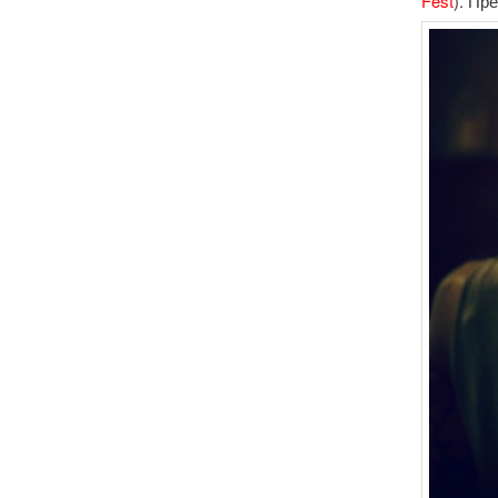
Fest
). Пр