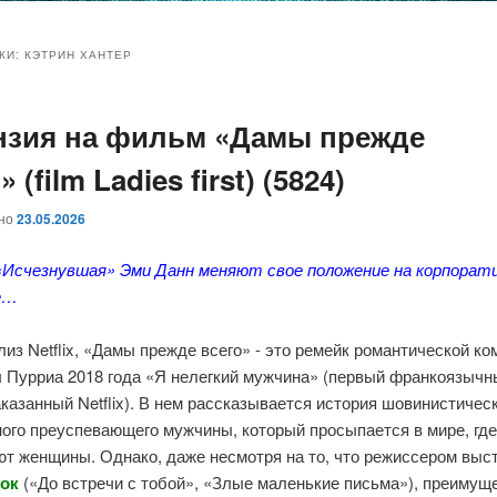
и
и
КИ:
КЭТРИН ХАНТЕР
нзия на фильм «Дамы прежде
ому
ительному
» (film Ladies first) (5824)
жимому
жимому
ано
23.05.2026
«Исчезнувшая» Эми Данн меняют свое положение на корпорат
е…
из Netflix, «Дамы прежде всего» - это ремейк романтической к
 Пурриа 2018 года «Я нелегкий мужчина» (первый франкоязычн
казанный Netflix). В нем рассказывается история шовинистичес
ого преуспевающего мужчины, который просыпается в мире, гд
ют женщины. Однако, даже несмотря на то, что режиссером выс
рок
(«До встречи с тобой», «Злые маленькие письма»), преимущ