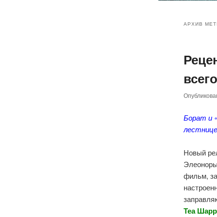
Главное
Перейт
Перейт
меню
АРХИВ МЕТ
к
к
Реце
основн
дополн
всего
содер
содер
Опубликов
Борат и 
лестниц
Новый рел
Элеоноры
фильм, за
настроенн
заправля
Теа Шар