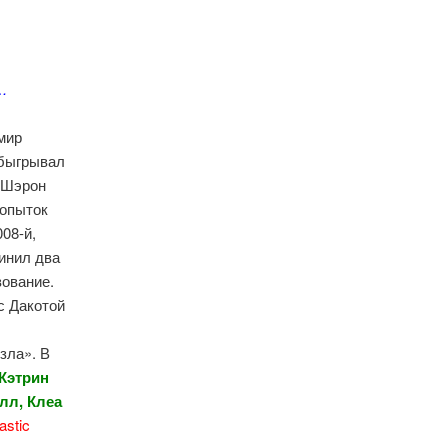
.
мир
обыгрывал
й Шэрон
попыток
08-й,
инил два
вование.
с Дакотой
зла». В
 Кэтрин
лл, Клеа
astic