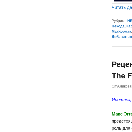
Читать д
Рубрика:
NE
Некода
,
Ка
МакКормак
Добавить 
Реце
The F
Опубликов
Ипотека,
Макс Эгг
предстоя
роль для 