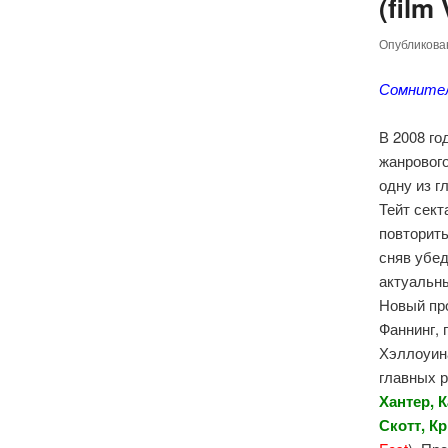
(film
Опубликов
Сомнител
В 2008 г
жанровог
одну из г
Тейт сек
повторить
сняв убе
актуальны
Новый пр
Фаннинг,
Хэллоуина
главных 
Хантер, 
Скотт, К