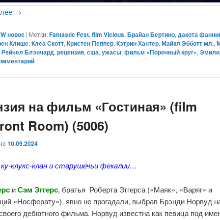
алее
→
W новое
|
Метки:
Fantastic Fest
,
film Vicious
,
Брайан Бертино
,
дакота фанни
рен Клише
,
Клеа Скотт
,
Кристен Пеппер
,
Кэтрин Хантер
,
Майкл Эбботт мл.
,
,
Рейчел Блэнчард
,
рецензия
,
сша
,
ужасы
,
фильм «Порочный круг»
,
Эмили
комментарий
нзия на фильм «Гостиная» (film
ront Room) (5006)
ано
10.09.2024
 ку-клукс-клан и старушечьи фекалии…
ерс
и
Сэм Эггерс
, братья Роберта Эггерса («Маяк», «Варяг» и
щий «Носферату»), явно не прогадали, выбрав Брэнди Норвуд н
своего дебютного фильма. Норвуд известна как певица под име