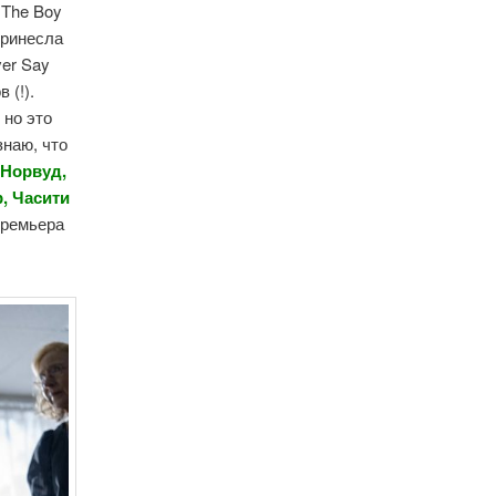
 The Boy
принесла
er Say
 (!).
 но это
знаю, что
 Норвуд,
, Часити
 Премьера