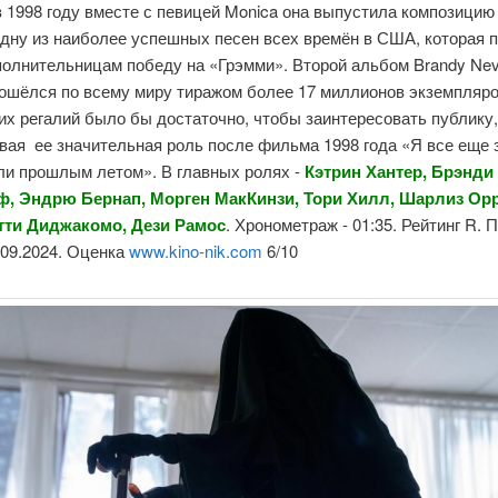
в 1998 году вместе с певицей Monica она выпустила композицию
 одну из наиболее успешных песен всех времён в США, которая 
полнительницам победу на «Грэмми». Второй альбом Brandy Nev
ошёлся по всему миру тиражом более 17 миллионов экземпляров
их регалий было бы достаточно, чтобы заинтересовать публику,
вая ее значительная роль после фильма 1998 года «Я все еще 
ли прошлым летом». В главных ролях -
Кэтрин Хантер, Брэнди
, Эндрю Бернап, Морген МакКинзи, Тори Хилл, Шарлиз Орр
тти Диджакомо,
Дези Рамос
. Хронометраж - 01:35. Рейтинг R.
6.09.2024. Оценка
www.kino-nik.com
6/10