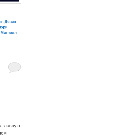
нг
,
Девин
Мэри
 Митчелл
|
а главную
нем