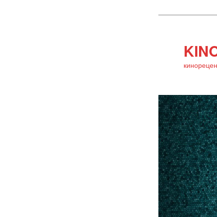
KINO
кинорецен