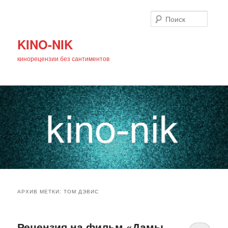
Поиск
KINO-NIK
кинорецензии без сантиментов
Главное
Перейти
Перейти
меню
АРХИВ МЕТКИ:
ТОМ ДЭВИС
к
к
основному
дополнительному
Рецензия на фильм «Дамы