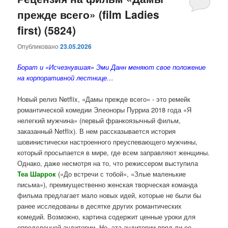
прежде всего» (film Ladies
содержимому
содержимому
first) (5824)
Опубликовано
23.05.2026
Борат и «Исчезнувшая» Эми Данн меняют свое положение
на корпоративной лестнице…
Новый релиз Netflix, «Дамы прежде всего» - это ремейк
романтической комедии Элеоноры Пурриа 2018 года «Я
нелегкий мужчина» (первый франкоязычный фильм,
заказанный Netflix). В нем рассказывается история
шовинистически настроенного преуспевающего мужчины,
который просыпается в мире, где всем заправляют женщины.
Однако, даже несмотря на то, что режиссером выступила
Теа Шаррок
(«До встречи с тобой», «Злые маленькие
письма»), преимущественно женская творческая команда
фильма предлагает мало новых идей, которые не были бы
ранее исследованы в десятке других романтических
комедий. Возможно, картина содержит ценные уроки для
определенной аудитории. Но, эта аудитории вряд ли ее