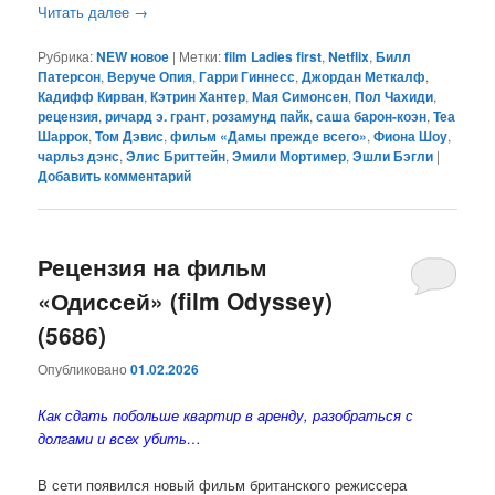
Читать далее
→
Рубрика:
NEW новое
|
Метки:
film Ladies first
,
Netflix
,
Билл
Патерсон
,
Веруче Опия
,
Гарри Гиннесс
,
Джордан Меткалф
,
Кадифф Кирван
,
Кэтрин Хантер
,
Мая Симонсен
,
Пол Чахиди
,
рецензия
,
ричард э. грант
,
розамунд пайк
,
саша барон-коэн
,
Теа
Шаррок
,
Том Дэвис
,
фильм «Дамы прежде всего»
,
Фиона Шоу
,
чарльз дэнс
,
Элис Бриттейн
,
Эмили Мортимер
,
Эшли Бэгли
|
Добавить комментарий
Рецензия на фильм
«Одиссей» (film Odyssey)
(5686)
Опубликовано
01.02.2026
Как сдать побольше квартир в аренду, разобраться с
долгами и всех убить…
В сети появился новый фильм британского режиссера