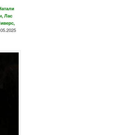
Натали
и, Лас
Чиверс,
.05.2025