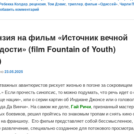
Ребекка Колдер
,
рецензия
,
Том Дэвис
,
триллер
,
фильм «Одиссей»
,
Чарли 
обавить комментарий
нзия на фильм «Источник вечной
ости» (film Fountain of Youth)
)
ано
23.05.2025
отважных авантюристов рискует жизнью в погоне за сокровищем
 Если прочесть синопсис, то можно подумать, что речь идет 
е нации», или о серии картин об Индиане Джонсе или о голово
ода Да Винчи». На самом же деле,
Гай Ричи
, признанный мастер
х боевиков, решил пройтись по знакомым тропам и снять кино
 на франшизу. Его фильм представляет собой бессмысленное,
 развлечение, специально созданное для потокового просмотра