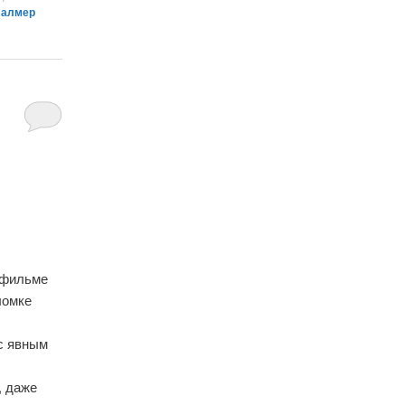
Палмер
о фильме
ломке
 с явным
, даже