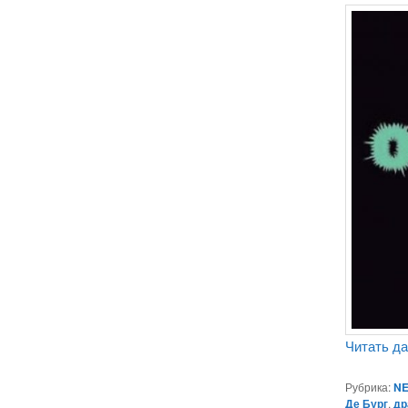
Читать д
Рубрика:
NE
Де Бург
,
др