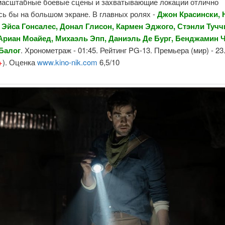
 масштабные боевые сцены и захватывающие локации отлично
сь бы на большом экране. В главных ролях -
Джон Красински, 
 Эйса Гонсалес, Донал Глисон, Кармен Эджого, Стэнли Тучч
Ариан Моайед, Михаэль Эпп, Даниэль Де Бург, Бенджамин 
Балог
. Хронометраж - 01:45. Рейтинг PG-13. Премьера (мир) - 23
+
). Оценка
www.kino-nik.com
6,5/10