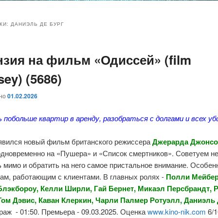
и
и
КИ:
ДАНИЭЛЬ ДЕ БУРГ
нзия на фильм «Одиссей» (film
ому
ительному
ey) (5686)
жимому
жимому
ано
01.02.2026
ь побольше квартир в аренду, разобраться с долгами и всех 
оявился новый фильм британского режиссера
Джерарда Джонсо
одновременно на «Пушера» и «Список смертников». Советуем н
 мимо и обратить на него самое пристальное внимание. Особен
ам, работающим с клиентами. В главных ролях -
Полли Мейбер
Блэкбороу,
Келли Ширли, Гай Бернет, Микаэл Персбрандт, 
Том Дэвис, Каван Клеркин, Чарли Палмер Ротуэлл, Даниэль 
аж - 01:50. Премьера - 09.03.2025. Оценка
www.kino-nik.com
6/1