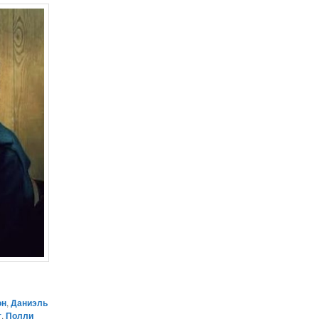
он
,
Даниэль
т
,
Полли