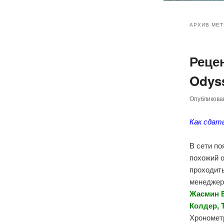
Главное
Перейт
Перейт
меню
АРХИВ МЕТ
к
к
Реце
основн
дополн
Odyss
содер
содер
Опубликов
Как сдат
В сети п
похожий 
проходить
менеджер
Жасмин 
Колдер, 
Хронометр