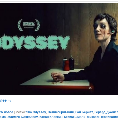
алее
→
W новое
|
Метки:
film Odyssey
,
Великобритания
,
Гай Бернет
,
Герард Джонс
ама
,
Жасмин Блэкбороу
,
Каван Клеркин
,
Келли Ширли
,
Микаэл Персбранд