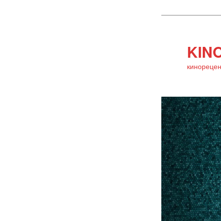
KINO
кинорецен