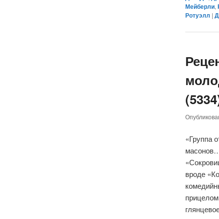
Мейберли
,
Ротуэлл
|
Д
Реце
молод
(5334
Опубликов
«Группа 
масонов…»
«Сокровищ
вроде «К
комедийны
прицелом
глянцевое