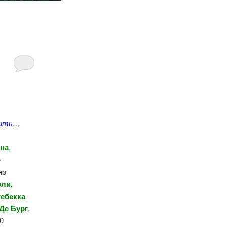
убить…
на
,
е
но
ли,
Ребекка
Де Бург
.
0