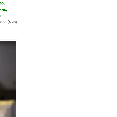
ро,
инк,
г
ьера (мир)