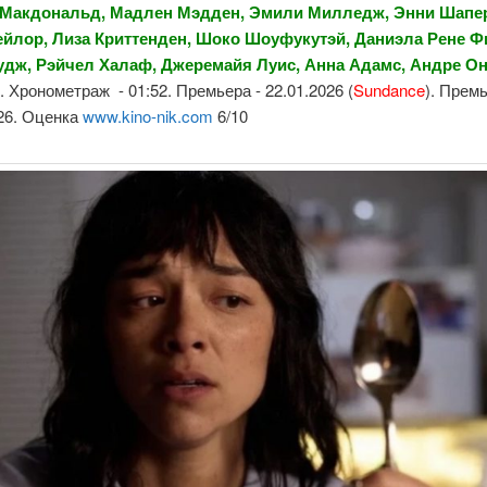
 Макдональд, Мадлен Мэдден, Эмили Милледж, Энни Шапе
ейлор, Лиза Криттенден, Шоко Шоуфукутэй, Даниэла Рене Ф
удж, Рэйчел Халаф, Джеремайя Луис, Анна Адамс, Андре Он
о
. Хронометраж - 01:52. Премьера - 22.01.2026 (
Sundance
). Прем
026. Оценка
www.kino-nik.com
6/10