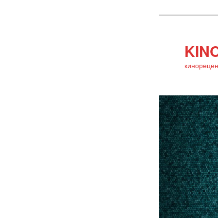
KINO
кинорецен