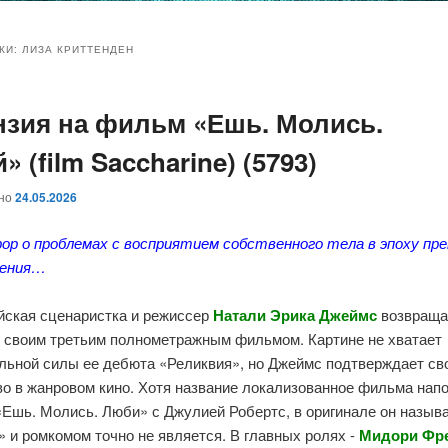
и
и
КИ:
ЛИЗА КРИТТЕНДЕН
нзия на фильм «Ешь. Молись.
ому
ительному
» (film Saccharine) (5793)
жимому
жимому
ано
24.05.2026
рор о проблемах с восприятием собственного тела в эпоху пр
дения…
йская сценаристка и режиссер
Натали Эрика Джеймс
возвраща
о своим третьим полнометражным фильмом. Картине не хватает
льной силы ее дебюта «Реликвия», но Джеймс подтверждает св
во в жанровом кино. Хотя название локализованное фильма нап
«Ешь. Молись. Люби» с Джулией Робертс, в оригинале он назыв
 и ромкомом точно не является. В главных ролях -
Мидори Фре