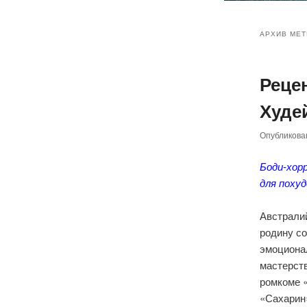
Главное
Перейт
Перейт
меню
АРХИВ МЕТ
к
к
Реце
основн
дополн
Худей
содер
содер
Опубликов
Боди-хор
для поху
Австрали
родину с
эмоциона
мастерст
ромкоме 
«Сахарин»