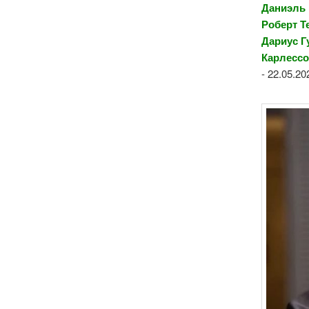
Даниэль
Роберт Т
Дариус Г
Карлесс
- 22.05.2