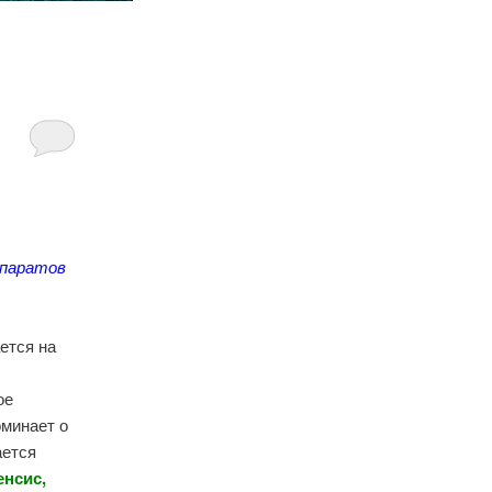
епаратов
ется на
ое
оминает о
ается
нсис,