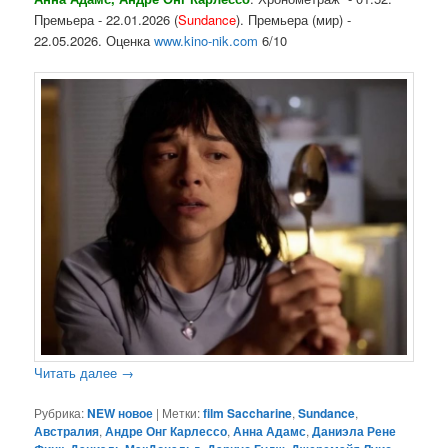
Премьера - 22.01.2026 (
Sundance
). Премьера (мир) -
22.05.2026. Оценка
www.kino-nik.com
6/10
Читать далее
→
Рубрика:
NEW новое
|
Метки:
film Saccharine
,
Sundance
,
Австралия
,
Андре Онг Карлессо
,
Анна Адамс
,
Даниэла Рене