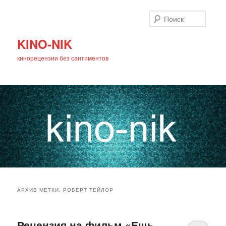
Поиск
KINO-NIK
кинорецензии без сантиментов
Главное
Перейти
Перейти
меню
АРХИВ МЕТКИ:
РОБЕРТ ТЕЙЛОР
к
к
основному
дополнительному
Рецензия на фильм «Ешь.