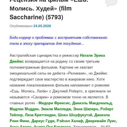
Молись. Худей» (film
содержимому
содержимому
Saccharine) (5793)
Опубликовано
24.05.2026
Боди-хоррор о проблемах с восприятием собственного
тела в эпоху препаратов для похудения…
Австралийская сценаристка и режиссер
Натали Эрика
Джеймс
возвращается на родину со своим третьим
полнометражным фильмом. Картине не хватает
эмоциональной силы ее дебюта «Реликвия», но Джеймс
подтверждает свое мастерство в жанровом кино. Хотя
название локализованное фильма напоминает о ромкоме
«Ешь. Молись. Люби» с Джулией Робертс, в оригинале он
называется «Сахарин» и ромкомом точно не является. В
главных ролях -
Мидори Френсис, Даниэль Макдональд,
Мадлен Мэдден, Эмили Милледж, Энни Шаперо, Роберт
Тейлор, Лиза Криттенден, Шоко Шоуфукутэй, Даниэла
Рене Финк, Дариус Гудж, Рэйчел Халаф, Джеремайя Луис,
Анна Адамс, Андре Онг Карлессо
. Хронометраж - 01:52.