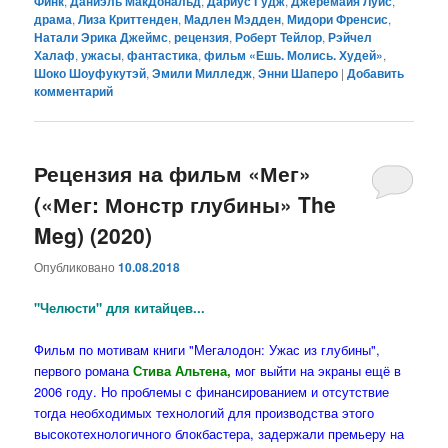
Финк
,
Даниэль МакДональд
,
Дариус Гудж
,
Джеремайя Луис
,
драма
,
Лиза Криттенден
,
Мадлен Мэдден
,
Мидори Френсис
,
Натали Эрика Джеймс
,
рецензия
,
Роберт Тейлор
,
Рэйчел
Халаф
,
ужасы
,
фантастика
,
фильм «Ешь. Молись. Худей»
,
Шоко Шоуфукутэй
,
Эмили Милледж
,
Энни Шаперо
|
Добавить
комментарий
Рецензия на фильм «Мег»
(«Мег: Монстр глубины» The
Meg) (2020)
Опубликовано
10.08.2018
"Челюсти" для китайцев...
Фильм по мотивам книги "Мегалодон: Ужас из глубины",
первого романа
Стива Альтена,
мог выйти на экраны ещё в
2006 году. Но проблемы с финансированием и отсутствие
тогда необходимых технологий для производства этого
высокотехнологичного блокбастера, задержали премьеру на