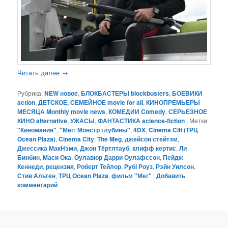
Читать далее
→
Рубрика:
NEW новое
,
БЛОКБАСТЕРЫ blockbusters
,
БОЕВИКИ
action
,
ДЕТСКОЕ, СЕМЕЙНОЕ movie for all
,
КИНОПРЕМЬЕРЫ
МЕСЯЦА Monthly movie news
,
КОМЕДИИ Comedy
,
СЕРЬЕЗНОЕ
КИНО alternative
,
УЖАСЫ
,
ФАНТАСТИКА science-fiction
|
Метки:
"Киномания"
,
"Мег: Монстр глубины"
,
4DX
,
Cinema Citi (ТРЦ
Ocean Plaza)
,
Cinema City
,
The Meg
,
джейсон стейтэм
,
Джессика МакНэми
,
Джон Тёртлтауб
,
клифф кертис
,
Ли
Бинбин
,
Маси Ока
,
Оулавюр Дарри Оулафссон
,
Пейдж
Кеннеди
,
рецензия
,
Роберт Тейлор
,
Рубі Роуз
,
Рэйн Уилсон
,
Стив Альтен
,
ТРЦ Ocean Plaza
,
фильм "Мег"
|
Добавить
комментарий