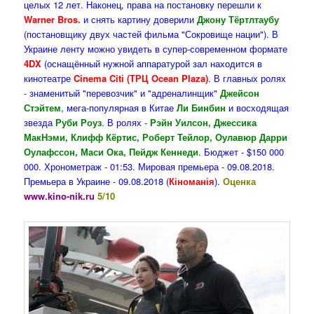
целых 12 лет. Наконец, права на постановку перешли к
Warner Bros.
и снять картину доверили
Джону Тёртлтаубу
(постановщику двух частей фильма "Сокровище нации"). В
Украине ленту можно увидеть в супер-современном формате
4DX
(оснащённый нужной аппаратурой зал находится в
кинотеатре
Cinema Citі (ТРЦ Ocean Plaza
)
. В главных ролях
- знаменитый "перевозчик" и "адреналинщик"
Джейсон
Стэйтем
, мега-популярная в Китае
Ли Бинбин
и восходящая
звезда
Руби Роуз
. В ролях -
Рэйн Уилсон, Джессика
МакНэми, Клифф Кёртис, Роберт Тейлор, Оулавюр Дарри
Оулафссон, Маси Ока, Пейдж Кеннеди
. Бюджет - $150 000
000. Хронометраж - 01:53. Мировая премьера - 09.08.2018.
Премьера в Украине - 09.08.2018 (
Кіноманія
).
Оценка
www.kino-nik.ru
5/10