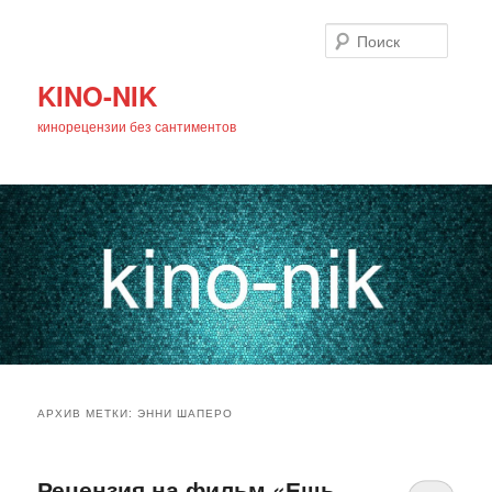
Поиск
KINO-NIK
кинорецензии без сантиментов
Главное
Перейти
Перейти
меню
АРХИВ МЕТКИ:
ЭННИ ШАПЕРО
к
к
основному
дополнительному
Рецензия на фильм «Ешь.