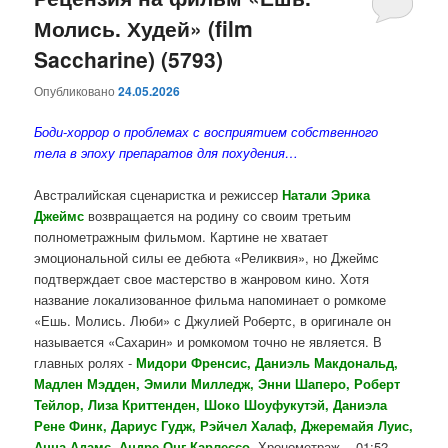
Молись. Худей» (film
содержимому
содержимому
Saccharine) (5793)
Опубликовано
24.05.2026
Боди-хоррор о проблемах с восприятием собственного
тела в эпоху препаратов для похудения…
Австралийская сценаристка и режиссер
Натали Эрика
Джеймс
возвращается на родину со своим третьим
полнометражным фильмом. Картине не хватает
эмоциональной силы ее дебюта «Реликвия», но Джеймс
подтверждает свое мастерство в жанровом кино. Хотя
название локализованное фильма напоминает о ромкоме
«Ешь. Молись. Люби» с Джулией Робертс, в оригинале он
называется «Сахарин» и ромкомом точно не является. В
главных ролях -
Мидори Френсис, Даниэль Макдональд,
Мадлен Мэдден, Эмили Милледж, Энни Шаперо, Роберт
Тейлор, Лиза Криттенден, Шоко Шоуфукутэй, Даниэла
Рене Финк, Дариус Гудж, Рэйчел Халаф, Джеремайя Луис,
Анна Адамс, Андре Онг Карлессо
. Хронометраж - 01:52.