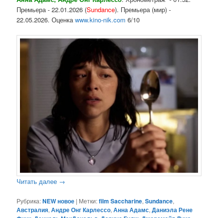
Премьера - 22.01.2026 (
Sundance
). Премьера (мир) -
22.05.2026. Оценка
www.kino-nik.com
6/10
Читать далее
→
Рубрика:
NEW новое
|
Метки:
film Saccharine
,
Sundance
,
Австралия
,
Андре Онг Карлессо
,
Анна Адамс
,
Даниэла Рене