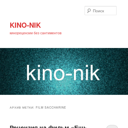
Поиск
KINO-NIK
кинорецензии без сантиментов
Главное
Перейти
Перейти
меню
АРХИВ МЕТКИ:
FILM SACCHARINE
к
к
основному
дополнительному
Рецензия на фильм «Ешь.