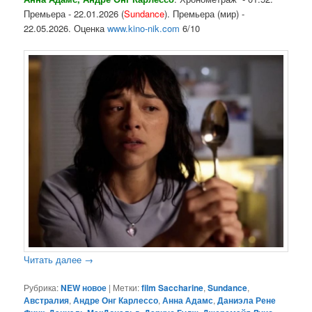
Премьера - 22.01.2026 (
Sundance
). Премьера (мир) -
22.05.2026. Оценка
www.kino-nik.com
6/10
Читать далее
→
Рубрика:
NEW новое
|
Метки:
film Saccharine
,
Sundance
,
Австралия
,
Андре Онг Карлессо
,
Анна Адамс
,
Даниэла Рене