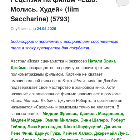
Молись. Худей» (film
содержимому
содержимому
Saccharine) (5793)
Опубликовано
24.05.2026
Боди-хоррор о проблемах с восприятием собственного
тела в эпоху препаратов для похудения…
Австралийская сценаристка и режиссер
Натали Эрика
Джеймс
возвращается на родину со своим третьим
полнометражным фильмом. Картине не хватает
эмоциональной силы ее дебюта «Реликвия», но Джеймс
подтверждает свое мастерство в жанровом кино. Хотя
название локализованное фильма напоминает о ромкоме
«Ешь. Молись. Люби» с Джулией Робертс, в оригинале он
называется «Сахарин» и ромкомом точно не является. В
главных ролях -
Мидори Френсис, Даниэль Макдональд,
Мадлен Мэдден, Эмили Милледж, Энни Шаперо, Роберт
Тейлор, Лиза Криттенден, Шоко Шоуфукутэй, Даниэла
Рене Финк, Дариус Гудж, Рэйчел Халаф, Джеремайя Луис,
Анна Адамс, Андре Онг Карлессо
. Хронометраж - 01:52.