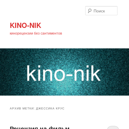
Поиск
KINO-NIK
кинорецензии без сантиментов
Главное
Перейти
Перейти
меню
АРХИВ МЕТКИ:
ДЖЕССИКА КРУС
к
к
основному
дополнительному
Рецензия на фильм