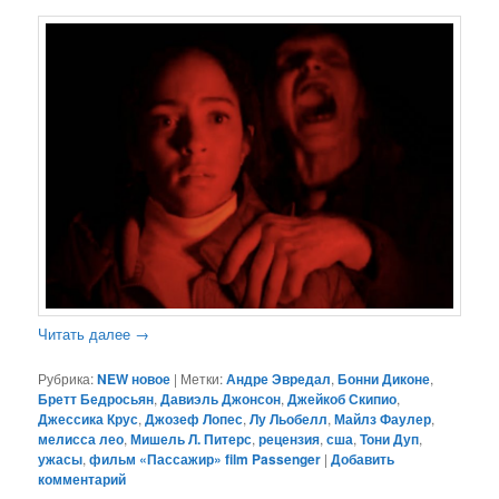
Читать далее
→
Рубрика:
NEW новое
|
Метки:
Андре Эвредал
,
Бонни Диконе
,
Бретт Бедросьян
,
Давиэль Джонсон
,
Джейкоб Скипио
,
Джессика Крус
,
Джозеф Лопес
,
Лу Льобелл
,
Майлз Фаулер
,
мелисса лео
,
Мишель Л. Питерс
,
рецензия
,
сша
,
Тони Дуп
,
ужасы
,
фильм «Пассажир» film Passenger
|
Добавить
комментарий