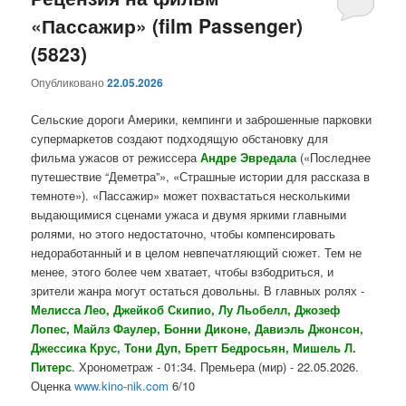
«Пассажир» (film Passenger)
содержимому
содержимому
(5823)
Опубликовано
22.05.2026
Сельские дороги Америки, кемпинги и заброшенные парковки
супермаркетов создают подходящую обстановку для
фильма ужасов от режиссера
Андре Эвредала
(«Последнее
путешествие “Деметра”», «Страшные истории для рассказа в
темноте»). «Пассажир» может похвастаться несколькими
выдающимися сценами ужаса и двумя яркими главными
ролями, но этого недостаточно, чтобы компенсировать
недоработанный и в целом невпечатляющий сюжет. Тем не
менее, этого более чем хватает, чтобы взбодриться, и
зрители жанра могут остаться довольны. В главных ролях -
Мелисса Лео, Джейкоб Скипио, Лу Льобелл, Джозеф
Лопес, Майлз Фаулер, Бонни Диконе, Давиэль Джонсон,
Джессика Крус, Тони Дуп, Бретт Бедросьян, Мишель Л.
Питерс
. Хронометраж - 01:34. Премьера (мир) - 22.05.2026.
Оценка
www.kino-nik.com
6/10