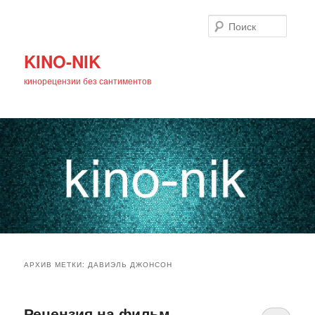
Поиск
KINO-NIK
кинорецензии без сантиментов
Главное
Перейти
Перейти
меню
АРХИВ МЕТКИ:
ДАВИЭЛЬ ДЖОНСОН
к
к
основному
дополнительному
Рецензия на фильм