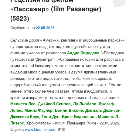
«Пассажир» (film Passenger)
содержимому
содержимому
(5823)
Опубликовано
22.05.2026
Сельские дороги Америки, кемпинги и заброшенные парковки
супермаркетов создают подходящую обстановку для
фильма ужасов от режиссера
Андре Эвредала
(«Последнее
путешествие “Деметра”», «Страшные истории для рассказа в
темноте»). «Пассажир» может похвастаться несколькими
выдающимися сценами ужаса и двумя яркими главными
ролями, но этого недостаточно, чтобы компенсировать
недоработанный и в целом невпечатляющий сюжет. Тем не
менее, этого более чем хватает, чтобы взбодриться, и
зрители жанра могут остаться довольны. В главных ролях -
Мелисса Лео, Джейкоб Скипио, Лу Льобелл, Джозеф
Лопес, Майлз Фаулер, Бонни Диконе, Давиэль Джонсон,
Джессика Крус, Тони Дуп, Бретт Бедросьян, Мишель Л.
Питерс
. Хронометраж - 01:34. Премьера (мир) - 22.05.2026.
Оценка
www.kino-nik.com
6/10