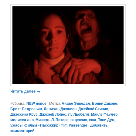
Читать далее
→
Рубрика:
NEW новое
|
Метки:
Андре Эвредал
,
Бонни Диконе
,
Бретт Бедросьян
,
Давиэль Джонсон
,
Джейкоб Скипио
,
Джессика Крус
,
Джозеф Лопес
,
Лу Льобелл
,
Майлз Фаулер
,
мелисса лео
,
Мишель Л. Питерс
,
рецензия
,
сша
,
Тони Дуп
,
ужасы
,
фильм «Пассажир» film Passenger
|
Добавить
комментарий