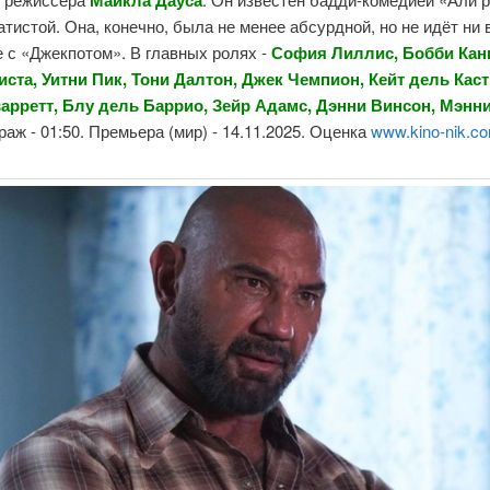
Майкла Дауса
тистой. Она, конечно, была не менее абсурдной, но не идёт ни 
 с «Джекпотом». В главных ролях -
София Лиллис, Бобби Кан
иста, Уитни Пик, Тони Далтон, Джек Чемпион, Кейт дель Кас
арретт, Блу дель Баррио, Зейр Адамс, Дэнни Винсон, Мэнн
аж - 01:50. Премьера (мир) - 14.11.2025. Оценка
www.kino-nik.c