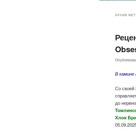
Главное
Перейт
Перейт
меню
АРХИВ МЕТ
к
к
Реце
основн
дополн
Obses
содер
содер
Опубликов
В камине
Со своей
справляет
до нервно
Томлинсо
Хлоя Бри
05.09.2025