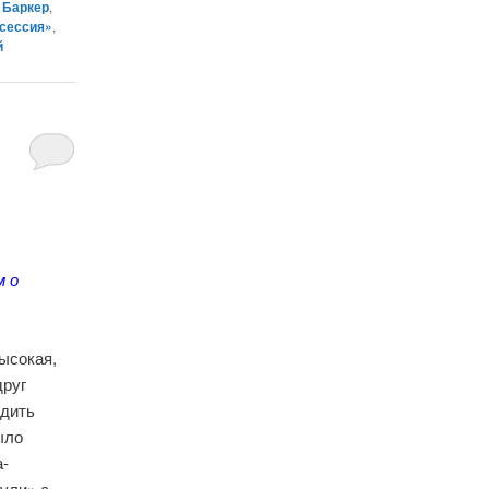
 Баркер
,
сессия»
,
й
м о
высокая,
друг
одить
ыло
а-
рули» с