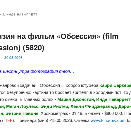
и
и
КИ:
ИНДЕ НАВАРРЕТТ
нзия на фильм «Обсессия» (film
ому
ительному
sion) (5820)
жимому
жимому
ано
30.05.2026
 в шесть утра фотография твоя…
 жанровой задачей «Обсессия», хоррор ютубера
Карри Баркер
ся безупречно: картина то бросает зрителя в холодный пот, то 
го смеха. В главных ролях -
Майкл Джонстон, Инде Наварретт
н, Меган Лоулесс, Энди Рихтер, Хейли Фицджеральд, Дэрин
н, Энтони Павоне
. Хронометраж - 01:48. Бюджет - $800 000. Пр
 (
TIFF
). Премьера (мир) -15.05.2026. Оценка
www.kino-nik.com
6/