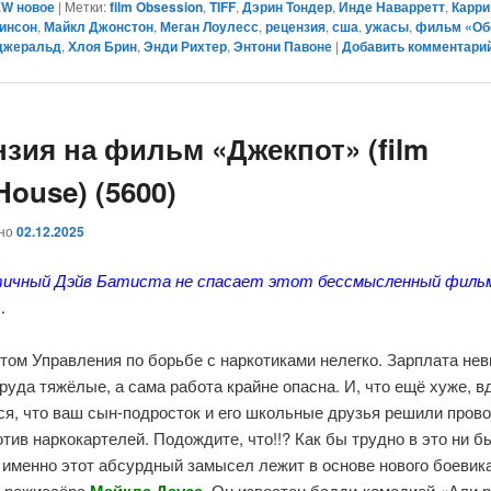
W новое
|
Метки:
film Obsession
,
TIFF
,
Дэрин Тондер
,
Инде Наварретт
,
Карри
линсон
,
Майкл Джонстон
,
Меган Лоулесс
,
рецензия
,
сша
,
ужасы
,
фильм «Об
джеральд
,
Хлоя Брин
,
Энди Рихтер
,
Энтони Павоне
|
Добавить комментари
нзия на фильм «Джекпот» (film
House) (5600)
ано
02.12.2025
ичный Дэйв Батиста не спасает этот бессмысленный филь
…
том Управления по борьбе с наркотиками нелегко. Зарплата не
руда тяжёлые, а сама работа крайне опасна. И, что ещё хуже, в
ся, что ваш сын-подросток и его школьные друзья решили пров
тив наркокартелей. Подождите, что!!? Как бы трудно в это ни б
 именно этот абсурдный замысел лежит в основе нового боевик
, режиссёра
. Он известен бадди-комедией «Али 