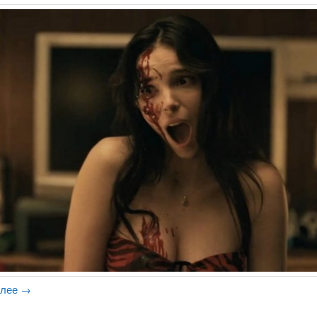
алее
→