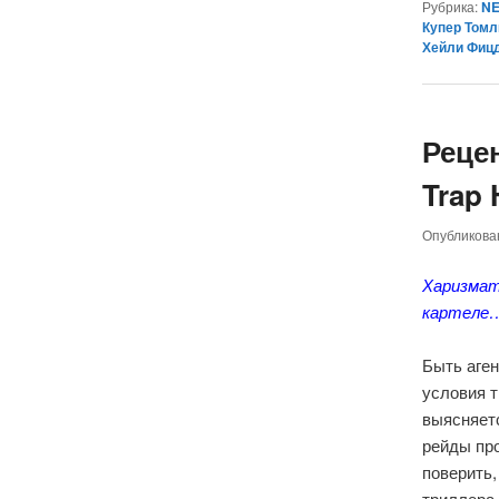
Рубрика:
NE
Купер Том
Хейли Фиц
Реце
Trap 
Опубликов
Харизмат
картеле
Быть аген
условия т
выясняет
рейды про
поверить,
триллера