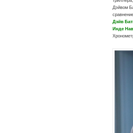
Дэйвом Ба
сравнение
Дэйв Бат
Инде Нав
Хронометр