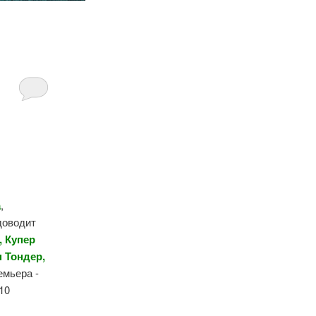
а
,
доводит
, Купер
 Тондер,
емьера -
10