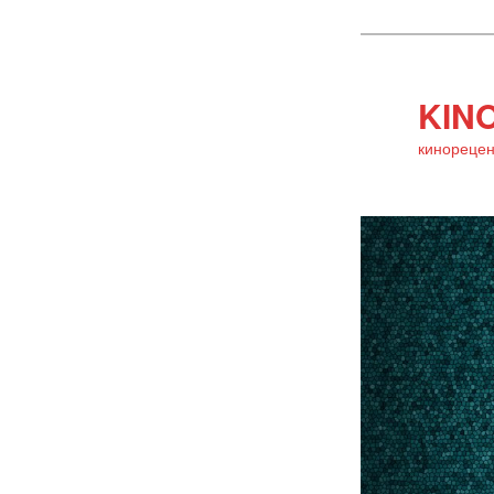
KINO
кинорецен