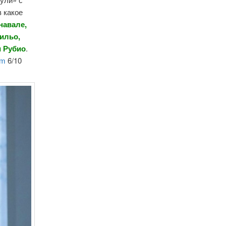
в какое
навале,
тильо,
и Рубио
.
om
6/10