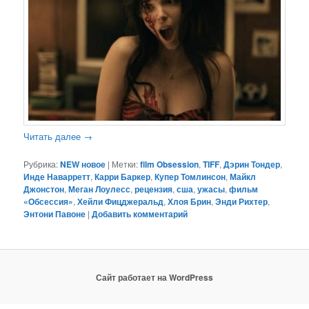
Читать далее
→
Рубрика:
NEW новое
|
Метки:
film Obsession
,
TIFF
,
Дэрин Тондер
,
Инде Наварретт
,
Карри Баркер
,
Купер Томлинсон
,
Майкл
Джонстон
,
Меган Лоулесс
,
рецензия
,
сша
,
ужасы
,
фильм
«Обсессия»
,
Хейли Фицджеральд
,
Хлоя Брин
,
Энди Рихтер
,
Энтони Павоне
|
Добавить комментарий
Сайт работает на WordPress