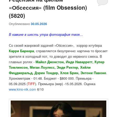
«Обсессия» (film Obsession)
содержимому
содержимому
(5820)
Опубликовано
30.05.2026
В камине в шесть утра фотография твоя…
Со своей жанровой задачей «Обсессия», хоррор ютубера
Карри Баркера
, справляется безупречно: картина то бросает
зрителя в холодный пот, то доводит до нервного смеха. В
главных ролях -
Майкл Джонстон, Инде Наварретт, Купер
Томлинсон, Меган Лоулесс, Энди Рихтер, Хейли
Фицджеральд, Дэрин Тондер, Хлоя Брин, Энтони Павоне
.
Хронометраж - 01:48. Бюджет - $800 000. Премьера -
05.09.2025 (
TIFF
). Премьера (мир) -15.05.2026. Оценка
www.kino-nik.com
6/10