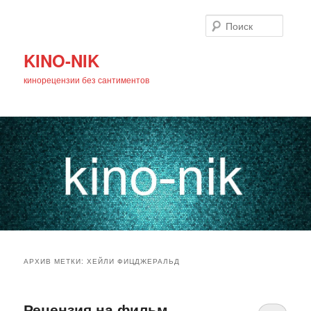
Поиск
KINO-NIK
кинорецензии без сантиментов
Главное
Перейти
Перейти
меню
АРХИВ МЕТКИ:
ХЕЙЛИ ФИЦДЖЕРАЛЬД
к
к
основному
дополнительному
Рецензия на фильм