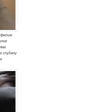
фильм
олне
оими
ю глубину
ую