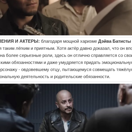
ЕНИЯ И АКТЕРЫ:
благодаря мощной харизме
Дэйва Батисты
 таким лёгким и приятным. Хотя актёр давно доказал, что он вп
на более серьезные роли, здесь он отлично справляется со св
скими обязанностями и даже умудряется придать эмоциональну
ерсонажу - овдовевшему отцу, пытающемуся совмещать тяжёл
ональную деятельность и родительские обязанности.