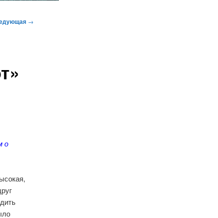
едующая
→
т»
м о
высокая,
друг
одить
ыло