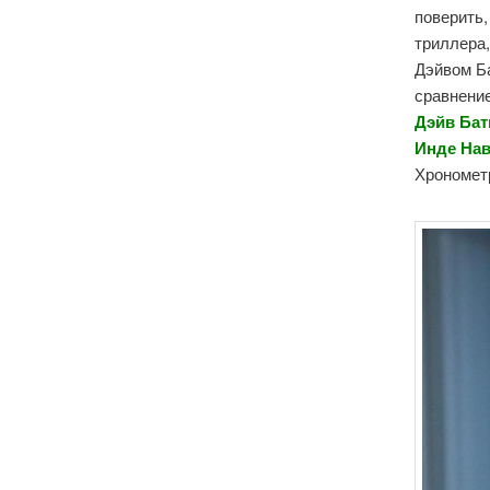
поверить,
триллера
Дэйвом Ба
сравнение
Дэйв Бат
Инде Нав
Хронометр