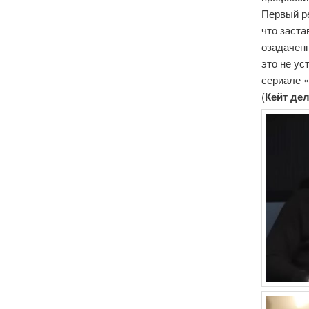
Первый ре
что заста
озадаченн
это не ус
сериале 
(
Кейт де