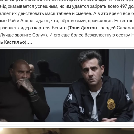
йд оказывается успешным, но им удаётся забрать всего 497 до
вляет их действовать масштабнее и смелее. А в это время всё 
ые Рэй и Андре гадают, что, чёрт возьми, происходит. Естестве
траивает лидера картеля Бенито (
Тони Далтон
- злодей Салама
«Лучше звоните Солу»). И его еще более безжалостную сестру 
ль Кастильо
)….