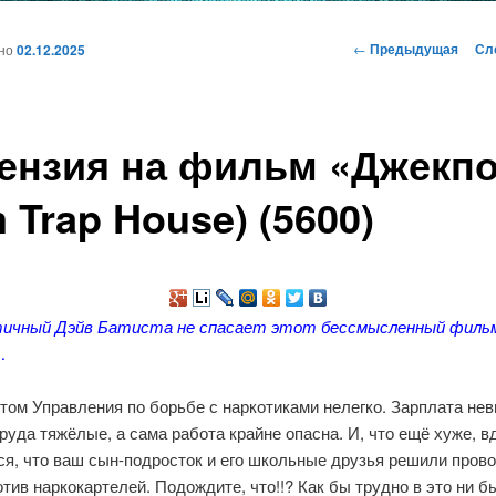
и
Навигация
←
Предыдущая
Сл
ано
02.12.2025
по
записям
ому
ензия на фильм «Джекпо
жимому
m Trap House) (5600)
ичный Дэйв Батиста не спасает этот бессмысленный филь
…
том Управления по борьбе с наркотиками нелегко. Зарплата не
руда тяжёлые, а сама работа крайне опасна. И, что ещё хуже, в
ся, что ваш сын-подросток и его школьные друзья решили пров
тив наркокартелей. Подождите, что!!? Как бы трудно в это ни б