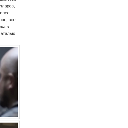
лларов,
более
нно, все
нка в
Наталью