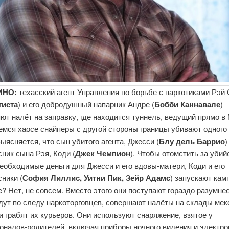
ИНО:
техасский агент Управления по борьбе с наркотиками Рэй
тиста
) и его добродушный напарник Андре (
Бобби Каннавале
)
ют налёт на заправку, где находится туннель, ведущий прямо в
мся хаосе снайперы с другой стороны границы убивают одного
Выясняется, что сын убитого агента, Джесси (
Блу дель Баррио
)
ник сына Рэя, Коди (
Джек Чемпион
). Чтобы отомстить за убий
еобходимые деньги для Джесси и его вдовы-матери, Коди и его
ники (
София Лиллис, Уитни Пик, Зейр Адамс
) запускают кам
 Нет, не совсем. Вместо этого они поступают гораздо разумнее
дут по следу наркоторговцев, совершают налёты на склады мек
и грабят их курьеров. Они используют снаряжение, взятое у
оналов-родителей, включая приборы ночного видения и электр