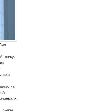
 Сил
 Мексику.
 из
 -
ство и
панию на
. А
сиканских
ошокеры.