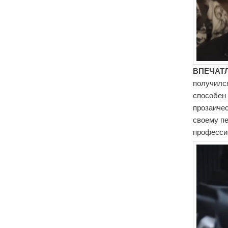
ВПЕЧАТЛ
получился
способен 
прозаиче
своему п
професси