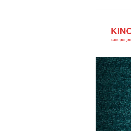
KINO
кинорецен