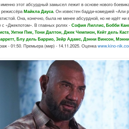
 именно этот абсурдный замысел лежит в основе нового боевик
, режиссёра
Майкла Дауса
. Он известен бадди-комедией «Али 
тистой. Она, конечно, была не менее абсурдной, но не идёт ни 
 с «Джекпотом». В главных ролях -
София Лиллис, Бобби Кан
иста, Уитни Пик, Тони Далтон, Джек Чемпион, Кейт дель Кас
арретт, Блу дель Баррио, Зейр Адамс, Дэнни Винсон, Мэнн
аж - 01:50. Премьера (мир) - 14.11.2025. Оценка
www.kino-nik.c