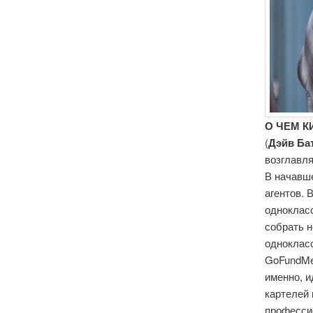
О ЧЕМ К
(
Дэйв
Ба
возглавля
В начавше
агентов. 
однокласс
собрать н
однокласс
GoFundMe?
именно, и
картелей 
професси