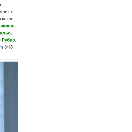
а-
рули» с
в какое
навале,
тильо,
и Рубио
.
om
6/10