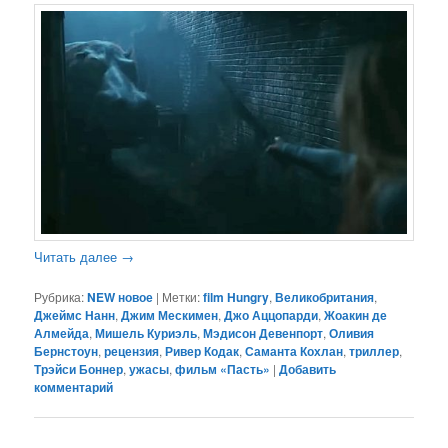
Читать далее
→
Рубрика:
NEW новое
|
Метки:
film Hungry
,
Великобритания
,
Джеймс Нанн
,
Джим Мескимен
,
Джо Аццопарди
,
Жоакин де
Алмейда
,
Мишель Куриэль
,
Мэдисон Девенпорт
,
Оливия
Бернстоун
,
рецензия
,
Ривер Кодак
,
Саманта Кохлан
,
триллер
,
Трэйси Боннер
,
ужасы
,
фильм «Пасть»
|
Добавить
комментарий