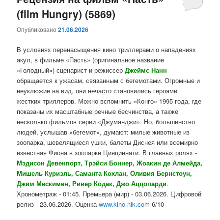
(film Hungry) (5869)
содержимому
содержимому
Опубликовано
21.06.2026
В условиях перенасыщения кино триллерами о нападениях
акул, в фильме «Пасть» (оригинальное название
«Голодный») сценарист и режиссер
Джеймс Нанн
обращается к ужасам, связанным с бегемотами. Огромные и
неуклюжие на вид, они нечасто становились героями
жестких триллеров. Можно вспомнить «Конго» 1995 года, где
показаны их масштабные речные бесчинства, а также
несколько фильмов серии «Джуманджи». Но, большинство
людей, услышав «бегемот», думают: милые животные из
зоопарка, шевелящиеся ушки, балеты Диснея или всемирно
известная Фиона в зоопарке Цинциннати. В главных ролях -
Мэдисон Девенпорт, Трэйси Боннер, Жоакин де Алмейда,
Мишель Куриэль, Саманта Кохлан, Оливия Бернстоун,
Джим Мескимен, Ривер Кодак, Джо Аццопарди
.
Хронометраж - 01:45. Премьера (мир) - 03.06.2026. Цифровой
релиз - 23.06.2026. Оценка
www.kino-nik.com
6/10