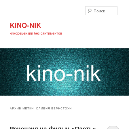
Поиск
KINO-NIK
кинорецензии без сантиментов
Главное
Перейти
Перейти
меню
АРХИВ МЕТКИ:
ОЛИВИЯ БЕРНСТОУН
к
к
основному
дополнительному
Рецензия на фильм «Пасть»