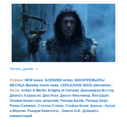
Читать далее
→
Рубрика:
NEW новое
,
БОЕВИКИ action
,
КИНОПРЕМЬЕРЫ
МЕСЯЦА Monthly movie news
,
СЕРЬЕЗНОЕ КИНО alternative
|
Метки:
Arthur & Merlin: Knights of Camelot
,
Дженнифер Мэттер
,
Джиллз Алдерсон
,
Джо Иган
,
Джоэл Филлимор
,
Йен Шарп
,
Оливия Бернстоун
,
рецензия
,
Ричард Брэйк
,
Ричард Шорт
,
Ронан Саммерс
,
Стелла Стокер
,
Стефан Боэм
,
фильм «Артур
и Мерлин: Рыцари Камелота»
,
Эмили Хэй
|
Добавить
комментарий