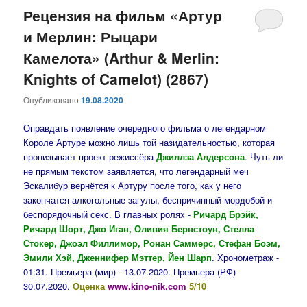
Рецензия на фильм «Артур
и Мерлин: Рыцари
Камелота» (Arthur & Merlin:
Knights of Camelot) (2867)
Опубликовано
19.08.2020
Оправдать появление очередного фильма о легендарном
Короле Артуре можно лишь той назидательностью, которая
пронизывает проект режиссёра
Джиллза Алдерсона
. Чуть ли
не прямым текстом заявляется, что легендарный меч
Эскалибур вернётся к Артуру после того, как у него
закончатся алкогольные загулы, беспричинный мордобой и
беспорядочный секс. В главных ролях -
Ричард Брэйк,
Ричард Шорт, Джо Иган, Оливия Бернстоун, Стелла
Стокер, Джоэл Филлимор, Ронан Саммерс, Стефан Боэм,
Эмили Хэй, Дженнифер Мэттер, Йен Шарп
. Хронометраж -
01:31. Премьера (мир) - 13.07.2020. Премьера (РФ) -
30.07.2020.
Оценка
www.kino-nik.com
5/10