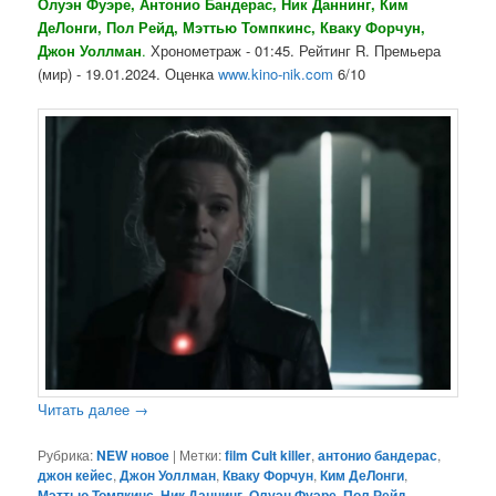
Олуэн Фуэре, Антонио Бандерас, Ник Даннинг, Ким
ДеЛонги, Пол Рейд, Мэттью Томпкинс, Кваку Форчун,
Джон Уоллман
.
Хронометраж - 01:45. Рейтинг R. Премьера
(мир) - 19.01.2024. Оценка
www.kino-nik.com
6/10
Читать далее
→
Рубрика:
NEW новое
|
Метки:
film Cult killer
,
антонио бандерас
,
джон кейес
,
Джон Уоллман
,
Кваку Форчун
,
Ким ДеЛонги
,
Мэттью Томпкинс
,
Ник Даннинг
,
Олуэн Фуэре
,
Пол Рейд
,