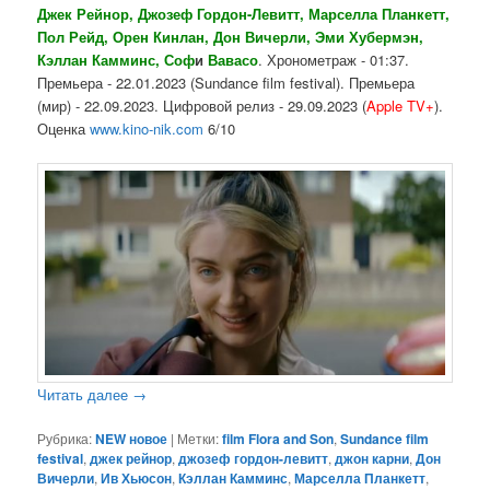
Джек Рейнор,
Джозеф Гордон-Левитт
,
Марселла Планкетт
,
Пол Рейд
, Орен Кинлан,
Дон Вичерли
,
Эми Хубермэн
,
Кэллан Камминс,
Соф
и
Вавасо
. Хронометраж - 01:37.
Премьера - 22.01.2023 (Sundance film festival). Премьера
(мир) - 22.09.2023. Цифровой релиз - 29.09.2023 (
Apple
TV+
).
Оценка
www.kino-nik.com
6/10
Читать далее
→
Рубрика:
NEW новое
|
Метки:
film Flora and Son
,
Sundance film
festival
,
джек рейнор
,
джозеф гордон-левитт
,
джон карни
,
Дон
Вичерли
,
Ив Хьюсон
,
Кэллан Камминс
,
Марселла Планкетт
,