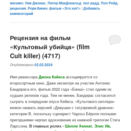
мюзикл
,
Ник Джонас
,
Питер МакДональд
,
пол радд
,
Пол Рейд
,
рецензия
,
Рори Кинен
,
фильм «Это хит!»
|
Добавить
комментарий
Рецензия на фильм
«Культовый убийца» (film
Cult killer) (4717)
Опубликовано
02.02.2024
Имя режиссера
Джона Кейеса
ассоциируется со
второсортным кино. Даже несмотря на участие Антонио
Бандераса его, фильм 2022 года «Банші» стал одним из
худших релизов года. Тем не менее, Бандерас согласился
сыграть в очередном опусе Кейеса. «Культового киллера»
можно назвать версией «Девушки с татуировкой дракона»
категории B, поскольку сценарист Чарльз Бёрнли полными
пригоршнями черпал вдохновение из книжной трилогии Стига
Ларссона.
В главных ролях -
Шелли Хенниг, Элис Ив,