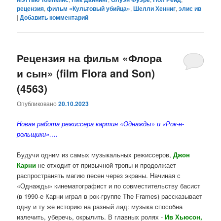
рецензия
,
фильм «Культовый убийца»
,
Шелли Хенниг
,
элис ив
|
Добавить комментарий
Рецензия на фильм «Флора
и сын» (film Flora and Son)
(4563)
Опубликовано
20.10.2023
Новая работа режиссера картин «Однажды» и «Рок-н-
рольщики»….
Будучи одним из самых музыкальных режиссеров,
Джон
Карни
не отходит от привычной тропы и продолжает
распространять магию песен через экраны. Начиная с
«
Однажды
» кинематографист и по совместительству басист
(в 1990-е Карни играл в рок-группе The Frames) рассказывает
одну и ту же историю на разный лад: музыка способна
излечить, уберечь, окрылить.
В главных ролях
-
Ив Хьюсон
,