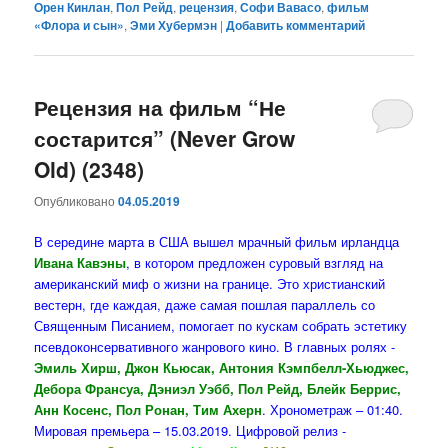
Орен Кинлан
,
Пол Рейд
,
рецензия
,
Софи Вавасо
,
фильм
«Флора и сын»
,
Эми Хубермэн
|
Добавить комментарий
Рецензия на фильм “Не
состарится” (Never Grow
Old) (2348)
Опубликовано
04.05.2019
В середине марта в США вышел мрачный фильм ирландца
Ивана Кавэны
, в котором предложен суровый взгляд на
американский миф о жизни на границе. Это христианский
вестерн, где каждая, даже самая пошлая параллель со
Священным Писанием, помогает по кускам собрать эстетику
псевдоконсервативного жанрового кино. В главных ролях -
Эмиль Хирш, Джон Кьюсак, Антония Кэмпбелл-Хьюджес,
Дебора Франсуа, Дэниэл Уэбб, Пол Рейд, Блейк Беррис,
Анн Косенс, Пол Ронан, Тим Ахерн
. Хронометраж – 01:40.
Мировая премьера – 15.03.2019. Цифровой релиз -