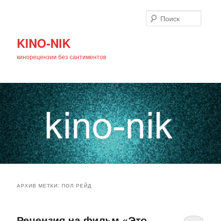
Поиск
KINO-NIK
кинорецензии без сантиментов
Главное
Перейти
Перейти
меню
АРХИВ МЕТКИ:
ПОЛ РЕЙД
к
к
основному
дополнительному
Рецензия на фильм «Это