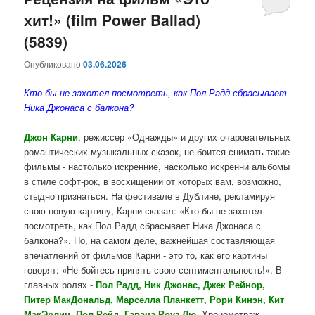
хит!» (film Power Ballad)
содержимому
содержимому
(5839)
Опубликовано
03.06.2026
Кто бы не захотел посмотреть, как Пол Радд сбрасывает
Ника Джонаса с балкона?
Джон Карни
, режиссер «Однажды» и других очаровательных
романтических музыкальных сказок, не боится снимать такие
фильмы - настолько искренние, насколько искренни альбомы
в стиле софт-рок, в восхищении от которых вам, возможно,
стыдно признаться. На фестивале в Дублине, рекламируя
свою новую картину, Карни сказал: «Кто бы не захотел
посмотреть, как Пол Радд сбрасывает Ника Джонаса с
балкона?». Но, на самом деле, важнейшая составляющая
впечатлений от фильмов Карни - это то, как его картины
говорят: «Не бойтесь принять свою сентиментальность!». В
главных ролях -
Пол Радд, Ник Джонас, Джек Рейнор,
Питер МакДональд, Марселла Планкетт, Рори Кинэн, Кит
МакЭрлин, Пол Рейд, Гавана Роуз Лю
. Хронометраж -