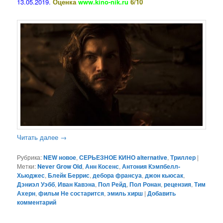
13.05.2019.
Оценка
www.kino-nik.ru
6/10
Читать далее
→
Рубрика:
NEW новое
,
СЕРЬЕЗНОЕ КИНО alternative
,
Триллер
|
Метки:
Never Grow Old
,
Анн Косенс
,
Антония Кэмпбелл-
Хьюджес
,
Блейк Беррис
,
дебора франсуа
,
джон кьюсак
,
Дэниэл Уэбб
,
Иван Кавэна
,
Пол Рейд
,
Пол Ронан
,
рецензия
,
Тим
Ахерн
,
фильм Не состарится
,
эмиль хирш
|
Добавить
комментарий