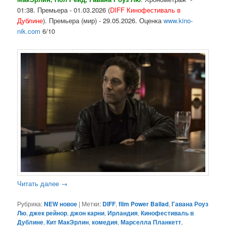
01:38. Премьера - 01.03.2026 (
DIFF Кинофестиваль в
Дублине
). Премьера (мир) - 29.05.2026. Оценка
www.kino-
nik.com
6/10
Читать далее
→
Рубрика:
NEW новое
|
Метки:
DIFF
,
film Power Ballad
,
Гавана Роуз
Лю
,
джек рейнор
,
джон карни
,
Ирландия
,
Кинофестиваль в
Дублине
,
Кит МакЭрлин
,
комедия
,
Марселла Планкетт
,