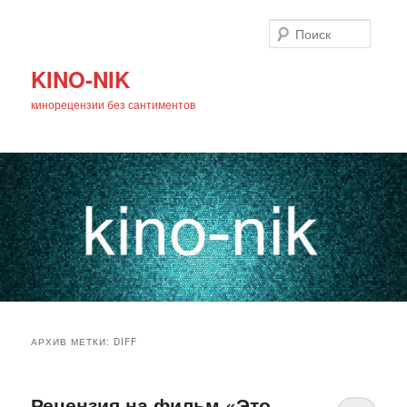
Поиск
KINO-NIK
кинорецензии без сантиментов
Главное
Перейти
Перейти
меню
АРХИВ МЕТКИ:
DIFF
к
к
основному
дополнительному
Рецензия на фильм «Это