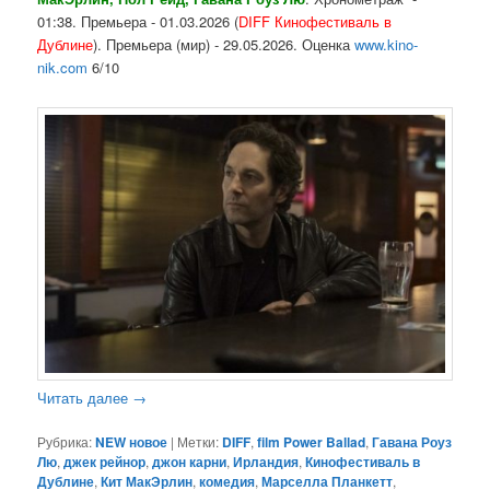
01:38. Премьера - 01.03.2026 (
DIFF Кинофестиваль в
Дублине
). Премьера (мир) - 29.05.2026. Оценка
www.kino-
nik.com
6/10
Читать далее
→
Рубрика:
NEW новое
|
Метки:
DIFF
,
film Power Ballad
,
Гавана Роуз
Лю
,
джек рейнор
,
джон карни
,
Ирландия
,
Кинофестиваль в
Дублине
,
Кит МакЭрлин
,
комедия
,
Марселла Планкетт
,