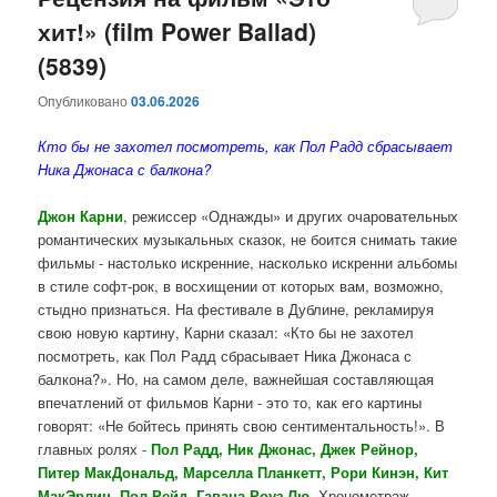
хит!» (film Power Ballad)
содержимому
содержимому
(5839)
Опубликовано
03.06.2026
Кто бы не захотел посмотреть, как Пол Радд сбрасывает
Ника Джонаса с балкона?
Джон Карни
, режиссер «Однажды» и других очаровательных
романтических музыкальных сказок, не боится снимать такие
фильмы - настолько искренние, насколько искренни альбомы
в стиле софт-рок, в восхищении от которых вам, возможно,
стыдно признаться. На фестивале в Дублине, рекламируя
свою новую картину, Карни сказал: «Кто бы не захотел
посмотреть, как Пол Радд сбрасывает Ника Джонаса с
балкона?». Но, на самом деле, важнейшая составляющая
впечатлений от фильмов Карни - это то, как его картины
говорят: «Не бойтесь принять свою сентиментальность!». В
главных ролях -
Пол Радд, Ник Джонас, Джек Рейнор,
Питер МакДональд, Марселла Планкетт, Рори Кинэн, Кит
МакЭрлин, Пол Рейд, Гавана Роуз Лю
. Хронометраж -