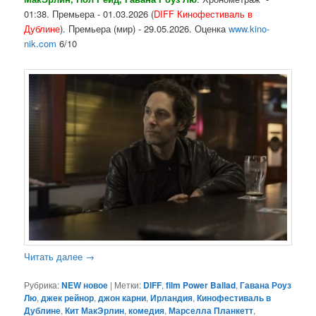
01:38. Премьера - 01.03.2026 (
DIFF Кинофестиваль в
Дублине
). Премьера (мир) - 29.05.2026. Оценка
www.kino-
nik.com
6/10
Читать далее
→
Рубрика:
NEW новое
|
Метки:
DIFF
,
film Power Ballad
,
Гавана Роуз
Лю
,
джек рейнор
,
джон карни
,
Ирландия
,
Кинофестиваль в
Дублине
,
Кит МакЭрлин
,
комедия
,
Марселла Планкетт
,