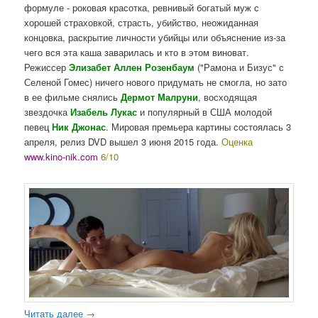
формуле - роковая красотка, ревнивый богатый муж с
хорошей страховкой, страсть, убийство, неожиданная
концовка, раскрытие личности убийцы или объяснение из-за
чего вся эта каша заварилась и кто в этом виноват.
Режиссер
Элизабет Аллен Розенбаум
("Рамона и Бизус" с
Селеной Гомес) ничего нового придумать не смогла, но зато
в ее фильме снялись
Дермот Малруни
, восходящая
звездочка
Изабель Лукас
и популярный в США молодой
певец
Ник Джонас
. Мировая премьера картины состоялась 3
апреля, релиз DVD вышел 3 июня 2015 года.
Оценка
www.kino-nik.com
6/10
Читать далее
→