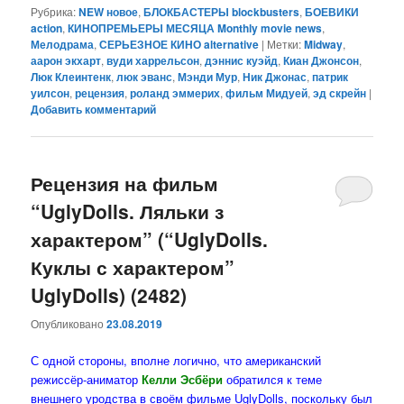
Рубрика:
NEW новое
,
БЛОКБАСТЕРЫ blockbusters
,
БОЕВИКИ
action
,
КИНОПРЕМЬЕРЫ МЕСЯЦА Monthly movie news
,
Мелодрама
,
СЕРЬЕЗНОЕ КИНО alternative
|
Метки:
Midway
,
аарон экхарт
,
вуди харрельсон
,
дэннис куэйд
,
Киан Джонсон
,
Люк Клеинтенк
,
люк эванс
,
Мэнди Мур
,
Ник Джонас
,
патрик
уилсон
,
рецензия
,
роланд эммерих
,
фильм Мидуей
,
эд скрейн
|
Добавить комментарий
Рецензия на фильм
“UglyDolls. Ляльки з
характером” (“UglyDolls.
Куклы с характером”
UglyDolls) (2482)
Опубликовано
23.08.2019
С одной стороны, вполне логично, что американский
режиссёр-аниматор
Келли Эсбёри
обратился к теме
внешнего уродства в своём фильме UglyDolls, поскольку был