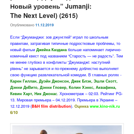
Новый уровень” Jumanji:
The Next Level) (2615)
Опубликовано
11.12.2019
Если “Джуманджи: зов джунглей” играл по школьным
правилам, затрагивая типичные подростковые проблемы, то
новый фильм
Джейка Каздана
больше напоминает лирично-
комичный квест под названием “Старость — не радость”. Тем
не менее глубоко в конфликты “Джуманджi: наступний
рiвень” не зарывается и по-прежнему доблестно выполняет
свою функцию развлекательной комедии. В главных ролях -
Карен Гиллан, Дуэйн Джонсон, Джек Блэк, Эшли Скотт,
Дэнни ДеВито, Дэнни Гловер, Колин Хэнкс, Аквафина,
Кевин Харт, Ник Джонас
. Хронометраж – 02:03. Рейтинг PG-
13. Мировая премьера – 04.12.2019. Премьера в Украине –
12.12.2019 (
B&H film distribution
).
Оценка
www.kino-nik.ru
6/10