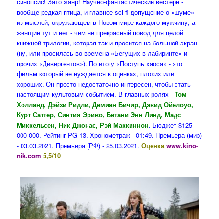
синопсис! Зато жанр! Научно-фантастический вестерн -
вообще редкая птица, и главное sci-fi допущение о «шуме»
из мыслей, окружающем в Новом мире каждого мужчину, а
женщин тут и нет - чем не прекрасный повод для целой
книжной трилогии, которая так и просится на большой экран
(ну, или просилась во времена «Бегущих в лабиринте» и
прочих «Дивергентов»). По итогу «Поступь хаоса» - это
фильм который не нуждается в оценках, плохих или
хороших. Он просто недостаточно интересен, чтобы стать
настоящим культовым событием. В главных ролях -
Том
Холланд, Дэйзи Ридли, Демиан Бичир, Дэвид Ойелоуо,
Курт Саттер, Синтия Эриво, Бетани Энн Линд, Мадс
Миккельсен, Ник Джонас, Рэй Маккиннон
. Бюджет $125
000 000. Рейтинг PG-13. Хронометраж - 01:49. Премьера (мир)
- 03.03.2021. Премьера (РФ) - 25.03.2021.
Оценка
www.kino-
nik.com
5,5/10