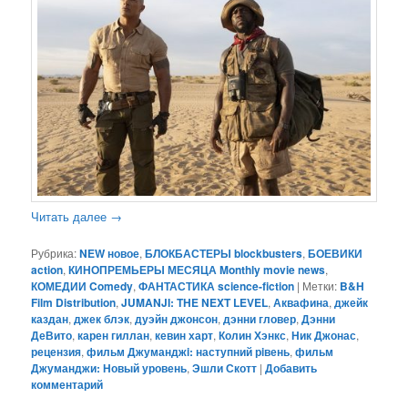
Читать далее
→
Рубрика:
NEW новое
,
БЛОКБАСТЕРЫ blockbusters
,
БОЕВИКИ
action
,
КИНОПРЕМЬЕРЫ МЕСЯЦА Monthly movie news
,
КОМЕДИИ Comedy
,
ФАНТАСТИКА science-fiction
|
Метки:
B&H
Film Distribution
,
JUMANJI: THE NEXT LEVEL
,
Аквафина
,
джейк
каздан
,
джек блэк
,
дуэйн джонсон
,
дэнни гловер
,
Дэнни
ДеВито
,
карен гиллан
,
кевин харт
,
Колин Хэнкс
,
Ник Джонас
,
рецензия
,
фильм Джуманджi: наступний рiвень
,
фильм
Джуманджи: Новый уровень
,
Эшли Скотт
|
Добавить
комментарий