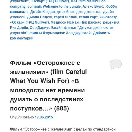
джунглей"
,
"Оскар" (ТРЦ Gulliver)
,
B&H film distribution
company
,
Jumanji: Welcome to the Jungle
,
Алекс Вулф
,
бобби
каннавале
,
Джейк Кэздан
,
джек блэк
,
джо джонстон
,
дуэйн
джонсон
,
Дьюла Падош
,
карен гиллан
,
кевин харт
,
кинотеатр
«Оскар» (ТРЦ Gulliver)
,
Мэдисон Исман
,
Ник Джонас
,
рецензия
,
Риз Дэрби
,
Сер’Дариус Блэйн
,
фильм "Джуманджi: поклик
джунглiв"
,
фильм Джуманджи: Зов джунглей
|
Добавить
комментарий
Фильм «Осторожнее с
желаниями» (film Careful
What You Wish For) «В
молодости нет времени
думать о последствиях
поступков…» (885)
Опубликовано
17.06.2015
Фильм "Осторожнее с желаниями" сделан по стандартной