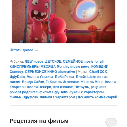
Читать далее
→
Рубрика:
NEW новое
,
ДЕТСКОЕ, СЕМЕЙНОЕ movie for all
,
КИНОПРЕМЬЕРЫ МЕСЯЦА Monthly movie news
,
КОМЕДИИ
Comedy
,
СЕРЬЕЗНОЕ КИНО alternative
|
Метки:
Charli XCX
,
UglyDolls
,
Vольга Украина
,
Биби Рекса
,
Блейк Шелтон
,
ван
лихом
,
Ванда Сайкс
,
Габриэль Иглесиас
,
Жанель Моне
,
Келли
Кларксон
,
Келли Эсбёри
,
Ник Джонас
,
Питбуль
,
рецензия
,
роберт родригес
,
фильм UglyDolls. Куклы с характером
,
фильм UglyDolls. Ляльки з характером
|
Добавить комментарий
Рецензия на фильм