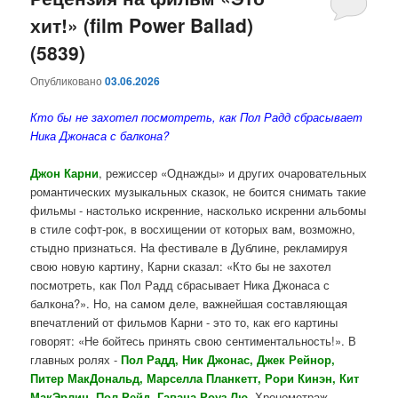
хит!» (film Power Ballad)
содержимому
содержимому
(5839)
Опубликовано
03.06.2026
Кто бы не захотел посмотреть, как Пол Радд сбрасывает
Ника Джонаса с балкона?
Джон Карни
, режиссер «Однажды» и других очаровательных
романтических музыкальных сказок, не боится снимать такие
фильмы - настолько искренние, насколько искренни альбомы
в стиле софт-рок, в восхищении от которых вам, возможно,
стыдно признаться. На фестивале в Дублине, рекламируя
свою новую картину, Карни сказал: «Кто бы не захотел
посмотреть, как Пол Радд сбрасывает Ника Джонаса с
балкона?». Но, на самом деле, важнейшая составляющая
впечатлений от фильмов Карни - это то, как его картины
говорят: «Не бойтесь принять свою сентиментальность!». В
главных ролях -
Пол Радд, Ник Джонас, Джек Рейнор,
Питер МакДональд, Марселла Планкетт, Рори Кинэн, Кит
МакЭрлин, Пол Рейд, Гавана Роуз Лю
. Хронометраж -