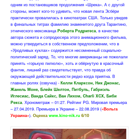
одним из постановщиков продолжения «Шрека». А с другой
стороны, может кого-то удивить, что новая лента Эсбёри
практически провалилась в кинотеатрах США. Только увидев
в финальных титрах фамилию знаменитого друга Тарантино,
этнического мексиканца
Роберта Родригеса
, в качестве
автора сюжета и сопродюсера этого анимационного фильма,
можно утвердиться в собственном предположении, что в
«Уродливых куклах» содержится несомненный социально-
политический заряд. То, что многие американцы не пожелали
принять «горькую пилюлю», хоть и обёрнутую в красочный
фантик, лишний раз свидетельствует, что правда об
окружающей действительности редко когда приятна. В
главных ролях (озвучка) -
Келли Кларксон, Ник Джонас,
Жанель Моне, Блейк Шелтон, Питбуль, Габриэль
Иглесиас, Ванда Сайкс, Ван Лихом, Charli XCX, Биби
Рекса
. Хронометраж – 01:27. Рейтинг PG. Мировая премьера
– 27.04.2019. Премьера в Украине – 22.08.2019 (
«Вольга
Украина»
).
Оценка
www.kino-nik.ru
6/10