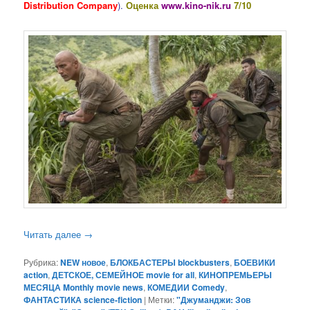
Distribution Company
).
Оценка
www.kino-nik.ru
7/10
Читать далее
→
Рубрика:
NEW новое
,
БЛОКБАСТЕРЫ blockbusters
,
БОЕВИКИ
action
,
ДЕТСКОЕ, СЕМЕЙНОЕ movie for all
,
КИНОПРЕМЬЕРЫ
МЕСЯЦА Monthly movie news
,
КОМЕДИИ Comedy
,
ФАНТАСТИКА science-fiction
|
Метки:
"Джуманджи: Зов