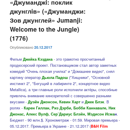
«Джуманджi: поклик
джунглiв» («Джуманджи:
Зов джунглей» Jumanji:
Welcome to the Jungle)
(1776)
Опубликовано
20.12.2017
Фильм
Джейка Кэздана
- это грамотно просчитанный
продюсерский проект. Постановщиком стал автор заметных
комедий "Очень плохая училка" и "Домашнее видео", снял
картину оператор
Дьюла Падош
("Хищники", "Основной
инстинкт 2", "Бегущий в лабиринте 2", концертное видео
Metallica), а три главные роли исполнили актёры, способные
привлечь внимание кинозрителей с совершенно разными
вкусами -
Дуэйн Джонсон, Кевин Харт
и
Джек Блэк
. В
ролях -
Карен Гиллан, Риз Дэрби, Бобби Каннавале, Ник
Джонас, Алекс Вулф, Сер’Дариус Блэйн, Мэдисон Исма
н
.
Бюджет - 90 млн.$. Хронометраж - 01:59. Мировая премьера -
05.12.2017. Премьера в Украине - 21.12.2017 (
B&H Film