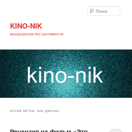
Поиск
KINO-NIK
кинорецензии без сантиментов
Главное
Перейти
Перейти
меню
АРХИВ МЕТКИ:
НИК ДЖОНАС
к
к
основному
дополнительному
Рецензия на фильм «Это