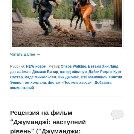
Читать далее
→
Рубрика:
NEW новое
|
Метки:
Chaos Walking
,
Бетани Энн Линд
,
даг лайман
,
Демиан Бичир
,
дэвид ойелоуо
,
Дэйзи Ридли
,
Курт
Саттер
,
мадс миккельсен
,
Ник Джонас
,
Рэй Маккиннон
,
Синтия
Эриво
,
том холланд
,
фильм «Поступь хаоса»
|
Добавить
комментарий
Рецензия на фильм
“Джуманджi: наступний
рiвень” (“Джуманджи: