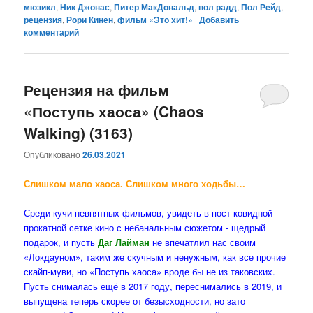
мюзикл
,
Ник Джонас
,
Питер МакДональд
,
пол радд
,
Пол Рейд
,
рецензия
,
Рори Кинен
,
фильм «Это хит!»
|
Добавить
комментарий
Рецензия на фильм
«Поступь хаоса» (Chaos
Walking) (3163)
Опубликовано
26.03.2021
Слишком мало хаоса. Слишком много ходьбы…
Среди кучи невнятных фильмов, увидеть в пост-ковидной
прокатной сетке кино с небанальным сюжетом - щедрый
подарок, и пусть
Даг Лайман
не впечатлил нас своим
«Локдауном», таким же скучным и ненужным, как все прочие
скайп-муви, но «Поступь хаоса» вроде бы не из таковских.
Пусть снималась ещё в 2017 году, переснимались в 2019, и
выпущена теперь скорее от безысходности, но зато