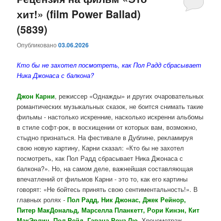
хит!» (film Power Ballad)
содержимому
содержимому
(5839)
Опубликовано
03.06.2026
Кто бы не захотел посмотреть, как Пол Радд сбрасывает
Ника Джонаса с балкона?
Джон Карни
, режиссер «Однажды» и других очаровательных
романтических музыкальных сказок, не боится снимать такие
фильмы - настолько искренние, насколько искренни альбомы
в стиле софт-рок, в восхищении от которых вам, возможно,
стыдно признаться. На фестивале в Дублине, рекламируя
свою новую картину, Карни сказал: «Кто бы не захотел
посмотреть, как Пол Радд сбрасывает Ника Джонаса с
балкона?». Но, на самом деле, важнейшая составляющая
впечатлений от фильмов Карни - это то, как его картины
говорят: «Не бойтесь принять свою сентиментальность!». В
главных ролях -
Пол Радд, Ник Джонас, Джек Рейнор,
Питер МакДональд, Марселла Планкетт, Рори Кинэн, Кит
МакЭрлин, Пол Рейд, Гавана Роуз Лю
. Хронометраж -