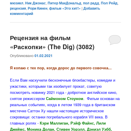
мюзикл
,
Ник Джонас
,
Питер МакДональд
,
пол радд
,
Пол Рейд
,
рецензия
,
Рори Кинен
,
фильм «Это хит!»
|
Добавить
комментарий
Рецензия на фильм
«Раскопки» (The Dig) (3082)
Опубликовано
01.02.2021
Я копаю с тех пор, когда дорос до первого совочка...
Если Вам наскучили бесконечные блокбастеры, комедии и
ужастики, которыми так изобилует прокат, советую
посмотреть новинку 2021 года - добротное английское кино,
снятое режиссером
Саймоном Стоуном
. Фильм основан на
реальных событиях, когда в летом 1939 года в британском
местечке Саттон Ху нашли настоящее историческое
сокровище: останки погребального корабля VII века. В
главных ролях -
Кэри Маллиган, Рэйф Файнс, Лили
Джеймс, Моника Долан, Стивен Уорэлл, Дэниэл Уэбб,