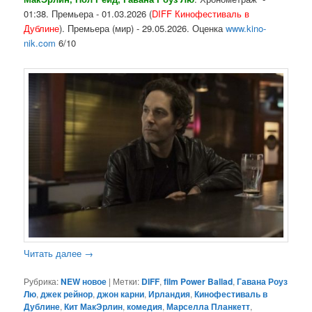
01:38. Премьера - 01.03.2026 (
DIFF Кинофестиваль в
Дублине
). Премьера (мир) - 29.05.2026. Оценка
www.kino-
nik.com
6/10
Читать далее
→
Рубрика:
NEW новое
|
Метки:
DIFF
,
film Power Ballad
,
Гавана Роуз
Лю
,
джек рейнор
,
джон карни
,
Ирландия
,
Кинофестиваль в
Дублине
,
Кит МакЭрлин
,
комедия
,
Марселла Планкетт
,