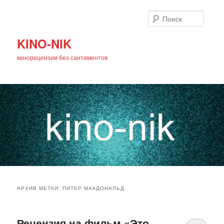
Поиск
KINO-NIK
кинорецензии без сантиментов
Главное
Перейти
Перейти
меню
АРХИВ МЕТКИ:
ПИТЕР МАКДОНАЛЬД
к
к
основному
дополнительному
Рецензия на фильм «Это