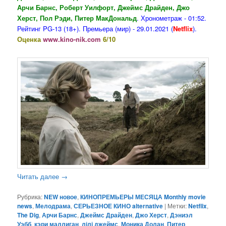
Арчи Барнс, Роберт Уилфорт, Джеймс Драйден, Джо
Херст, Пол Рэди, Питер МакДональд
. Хронометраж - 01:52.
Рейтинг PG-13 (18+). Премьера (мир) - 29.01.2021 (
Netflix
).
Оценка
www.kino-nik.com
6/10
Читать далее
→
Рубрика:
NEW новое
,
КИНОПРЕМЬЕРЫ МЕСЯЦА Monthly movie
news
,
Мелодрама
,
СЕРЬЕЗНОЕ КИНО alternative
|
Метки:
Netflix
,
The Dig
,
Арчи Барнс
,
Джеймс Драйден
,
Джо Херст
,
Дэниэл
Уэбб
,
кэри маллиган
,
лілі джеймс
,
Моника Долан
,
Питер