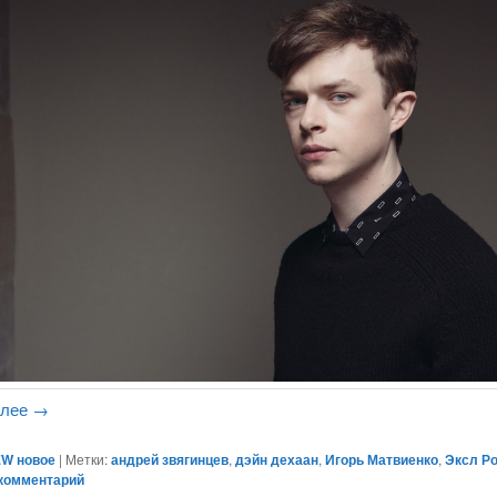
алее
→
W новое
|
Метки:
андрей звягинцев
,
дэйн дехаан
,
Игорь Матвиенко
,
Эксл Р
комментарий