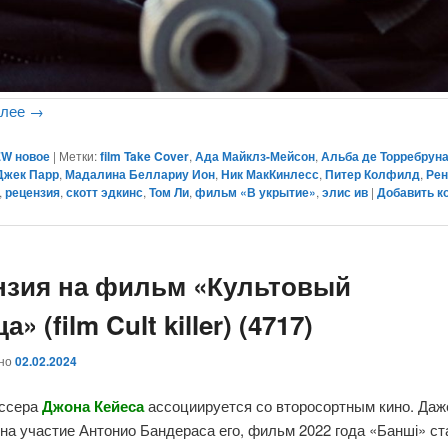
алее
→
W новое
|
Метки:
film Take Cover
,
Ада Майклз-Мейсон
,
Альба де Торребрун
Джек Парр
,
Мадалина Беллариу Ион
,
Ник МакКинлесс
,
Питер Колфилд
,
Рен
,
рецензия
,
скотт эдкинс
,
Том Ли
,
фильм «В укрытие»
,
элис ив
|
Добавить к
нзия на фильм «Культовый
а» (film Cult killer) (4717)
ано
02.02.2024
ссера
Джона Кейеса
ассоциируется со второсортным кино. Даж
на участие Антонио Бандераса его, фильм 2022 года «Банші» с