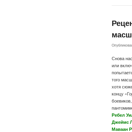
Реце
масшт
Опубликов
Снова нас
или включ
попытаетс
того мас
хотя сюже
концу «Го
боевиков,
пантомиме
Ребел Уи
Джеймс Л
Маваан Р