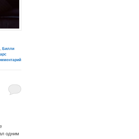
а
,
Билли
арс
омментарий
е
тал одним