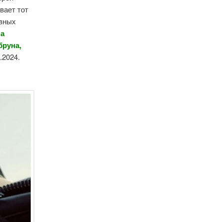
вает тот
авных
на
бруна,
.2024.