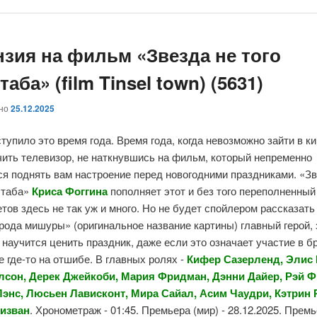
нзия на фильм «Звезда не того
аба» (film Tinsel town) (5631)
ано
25.12.2025
тупило это время года. Время года, когда невозможно зайти в к
ить телевизор, не наткнувшись на фильм, который непременно
я поднять вам настроение перед новогодними праздниками. «Зв
штаба»
Криса Фоггина
пополняет этот и без того переполненный
тов здесь не так уж и много. Но не будет спойлером рассказать 
рода мишуры» (оригинальное название картины) главный герой,
 научится ценить праздник, даже если это означает участие в б
 где-то на отшибе. В главных ролях -
Кифер Сазерленд, Элис 
лсон, Дерек Джейкоби, Мария Фридман, Дэнни Дайер, Рэй Ф
энс, Люсьен Лависконт, Мира Сайал, Асим Чаудри, Кэтрин 
изван
. Хронометраж - 01:45. Премьера (мир) - 28.12.2025. Прем