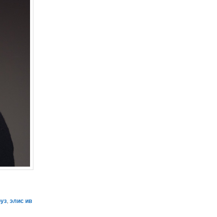
оуз
,
элис ив