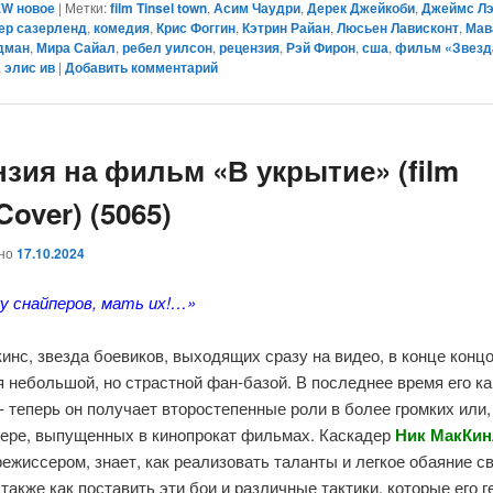
W новое
|
Метки:
film Tinsel town
,
Асим Чаудри
,
Дерек Джейкоби
,
Джеймс Л
ер сазерленд
,
комедия
,
Крис Фоггин
,
Кэтрин Райан
,
Люсьен Лависконт
,
Мав
дман
,
Мира Сайал
,
ребел уилсон
,
рецензия
,
Рэй Фирон
,
сша
,
фильм «Звезда
,
элис ив
|
Добавить комментарий
нзия на фильм «В укрытие» (film
Cover) (5065)
ано
17.10.2024
у снайперов, мать их!…»
инс, звезда боевиков, выходящих сразу на видео, в конце конц
 небольшой, но страстной фан-базой. В последнее время его к
- теперь он получает второстепенные роли в более громких или,
мере, выпущенных в кинопрокат фильмах. Каскадер
Ник МакКин
ежиссером, знает, как реализовать таланты и легкое обаяние с
 также как поставить эти бои и различные тактики, которые его г