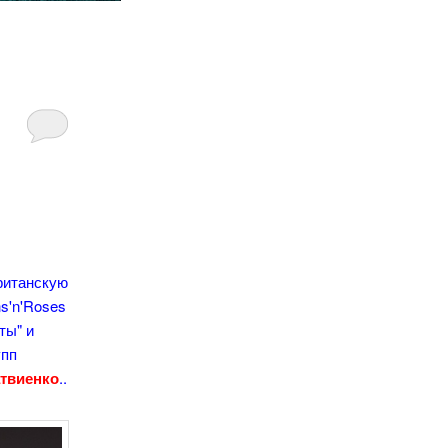
британскую
ns'n'Roses
ты" и
упп
твиенко
..