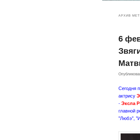
Главное
Перейт
Перейт
меню
АРХИВ МЕТ
к
к
6 фе
основн
дополн
Звяг
содер
содер
Матв
Опубликов
Сегодня 
актрису
Э
-
Эксла Р
главной р
"Любэ", "