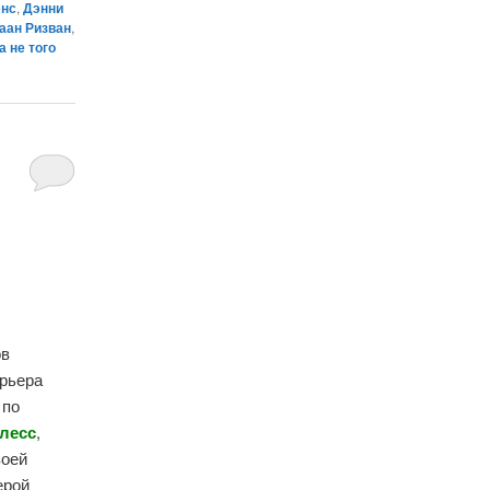
энс
,
Дэнни
аан Ризван
,
 не того
ов
арьера
 по
лесс
,
воей
ерой