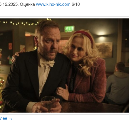
5.12.2025. Оценка
www.kino-nik.com
6/10
алее
→