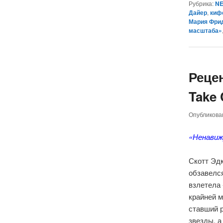
Рубрика:
NE
Дайер
,
киф
Мария Фри
масштаба»
Реце
Take 
Опубликов
«Ненавиж
Скотт Эдк
обзавелся
взлетела 
крайней 
ставший р
звезды, а