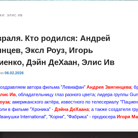
и
и
КИ:
ЭЛИС ИВ
враля. Кто родился: Андрей
ому
ительному
инцев, Эксл Роуз, Игорь
жимому
жимому
иенко, Дэйн ДеХаан, Элис Ив
ано
06.02.2026
поздравляем автора фильма "Левиафан"
Андрея Звягинцева
; 
лис Ив
, обладательницу глаз разного цвета; лидера группы Gu
оуза
; американского актёра, известного по телесериалу "Пациен
оли в фильме "Хроника" -
Дэйна ДеХаана
; а также создателя гр
Иванушки International", "Корни", "Фабрика" - продюсера
Игоря Ма