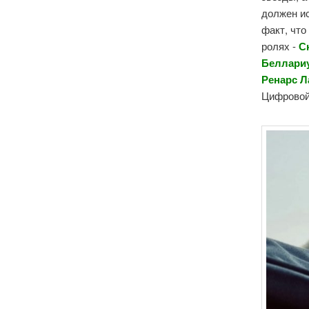
должен и
факт, что
ролях -
С
Беллариу
Ренарс Л
Цифровой 