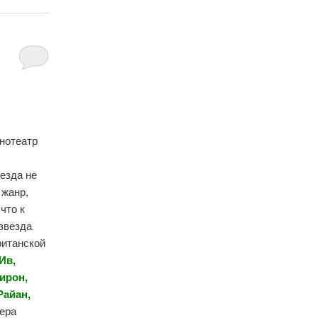
инотеатр
езда не
 жанр,
что к
 звезда
ританской
Ив,
ирон,
Райан,
ьера