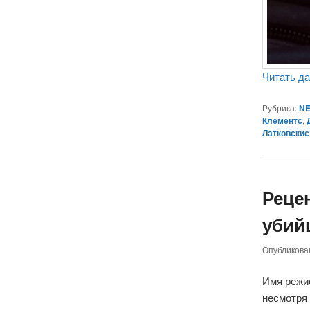
Читать д
Рубрика:
NE
Клементс
,
Латковскис
Реце
убийц
Опубликов
Имя режи
несмотря 