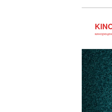
KINO
кинорецен