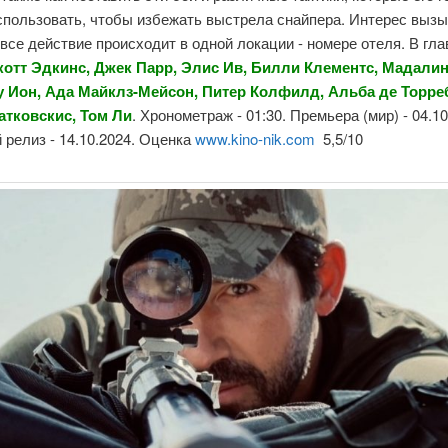
спользовать, чтобы избежать выстрела снайпера. Интерес вызы
 все действие происходит в одной локации - номере отеля. В гл
котт Эдкинс, Джек Парр, Элис Ив, Билли Клементс, Мадали
 Ион, Ада Майклз-Мейсон, Питер Колфилд, Альба де Торре
атковскис, Том Ли
. Хронометраж - 01:30. Премьера (мир) - 04.10
релиз - 14.10.2024. Оценка
www.kino-nik.com
5,5/10