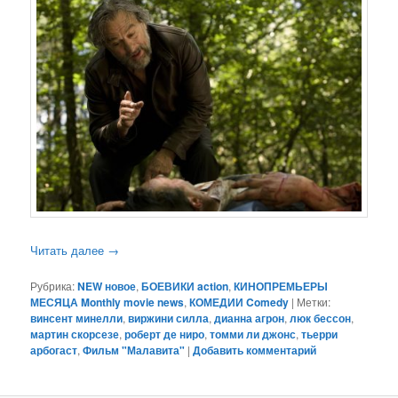
Читать далее
→
Рубрика:
NEW новое
,
БОЕВИКИ action
,
КИНОПРЕМЬЕРЫ
МЕСЯЦА Monthly movie news
,
КОМЕДИИ Comedy
|
Метки:
винсент минелли
,
виржини силла
,
дианна агрон
,
люк бессон
,
мартин скорсезе
,
роберт де ниро
,
томми ли джонс
,
тьерри
арбогаст
,
Фильм "Малавита"
|
Добавить комментарий