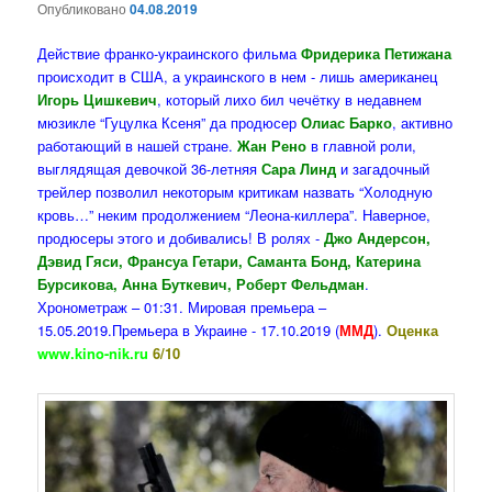
Опубликовано
04.08.2019
Действие франко-украинского фильма
Фридерика Петижана
происходит в США, а украинского в нем - лишь американец
Игорь Цишкевич
, который лихо бил чечётку в недавнем
мюзикле “Гуцулка Ксеня” да продюсер
Олиас Барко
, активно
работающий в нашей стране.
Жан Рено
в главной роли,
выглядящая девочкой 36-летняя
Сара Линд
и загадочный
трейлер позволил некоторым критикам назвать “Холодную
кровь…” неким продолжением “Леона-киллера”. Наверное,
продюсеры этого и добивались! В ролях -
Джо Андерсон,
Дэвид Гяси, Франсуа Гетари, Саманта Бонд, Катерина
Бурсикова, Анна Буткевич, Роберт Фельдман
.
Хронометраж – 01:31. Мировая премьера –
15.05.2019.Премьера в Украине - 17.10.2019 (
ММД
).
Оценка
www.kino-nik.ru
6/10