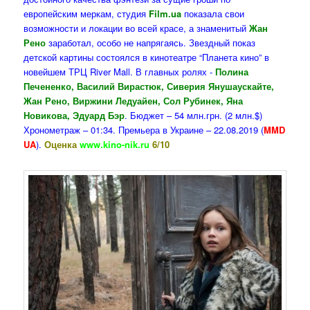
европейским меркам, студия
Film.ua
показала свои
возможности и локации во всей красе, а знаменитый
Жан
Рено
заработал, особо не напрягаясь. Звездный показ
детской картины состоялся в кинотеатре “Планета кино” в
новейшем ТРЦ River Mall. В главных ролях -
Полина
Печененко, Василий Вирастюк, Сиверия Янушаускайте,
Жан Рено, Виржини Ледуайен, Сол Рубинек, Яна
Новикова, Эдуард Бэр
. Бюджет – 54 млн.грн. (2 млн.$)
Хронометраж – 01:34. Премьера в Украине – 22.08.2019 (
MMD
UA
).
Оценка
www.kino-nik.ru
6/10