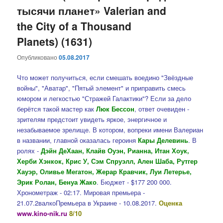
тысячи планет» Valerian and
the City of a Thousand
Planets) (1631)
Опубликовано
05.08.2017
Что может получиться, если смешать воедино "Звёздные
войны", "Аватар", "Пятый элемент" и приправить смесь
юмором и легкостью "Стражей Галактики"? Если за дело
берётся такой мастер как
Люк Бессон
, ответ очевиден -
зрителям предстоит увидеть яркое, энергичное и
незабываемое зрелище. В котором, вопреки имени Валериан
в названии, главной оказалась героиня
Кары Делевинь
. В
ролях -
Дэйн ДеХаан, Клайв Оуэн, Рианна, Итан Хоук,
Херби Хэнкок, Крис У, Сэм Спруэлл, Ален Шаба, Рутгер
Хауэр, Оливье Мегатон, Жерар Кравчик, Луи Летерье,
Эрик Ролан, Бенуа Жако
. Бюджет - $177 200 000.
Хронометраж - 02:17. Мировая премьера -
21.07.2валкоПремьера в Украине - 10.08.2017.
Оценка
www.kino-nik.ru
8/10