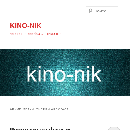
Поиск
KINO-NIK
кинорецензии без сантиментов
Главное
Перейти
Перейти
меню
АРХИВ МЕТКИ:
ТЬЕРРИ АРБОГАСТ
к
к
основному
дополнительному
Рецензия на фильм