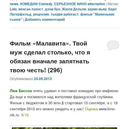
news
,
КОМЕДИИ Comedy
,
СЕРЬЕЗНОЕ КИНО alternative
|
Метки:
Lolo
,
венсан лакост
,
дэни бун
,
Жюли Дельпи
,
карин вьяр
,
Карл
Лагерфельд
,
рецензия
,
тьерри арбогаст
,
фильм "Маменькин
сынок"
|
Добавить комментарий
Фильм «Малавита». Твой
муж сделал столько, что я
обязан вначале запятнать
твою честь! (296)
Опубликовано
24.09.2013
Люк Бессон
опять удивил и поставил комедию про мафиози.
Да еще и посмеялся над жителями французской глубинки.
Фильм с бюджетом в 30 млн.$ стартовал 10 сентября, а с 19
сентября 2013 его можно увидеть и у нас!
Оценка
www.kino-
nik.ru
8/10