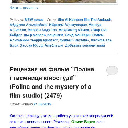
Читать далее
→
Рубрика:
NEW новое
|
Метки:
film Al Kameen film The Ambush
,
Абдулла Альмакбали
,
Ибрагим Альмушарах
,
Мансур
Альфели
,
Марван Абдулла
,
Мохаммед Ахмед
,
Омар Бин
Хайдер
,
пьер морель
,
рецензия
,
Саид АльХарш
,
Салем
Альтамини
,
тьерри арбогаст
,
фильм «Засада»
,
Халифа аль
Бхри
,
Хассан Юсуф Альблуши
|
Добавить комментарий
Рецензия на фильм “Поліна
і таємниця кіностудії”
(Polina and the mystery of a
film studio) (2479)
Опубликовано
21.08.2019
Кажется, французско-бельгийско-украинской копродукцией
остались довольны все. Режиссер
Олиас Барко
снял
достойного качества фэнтези за сущие гроши по