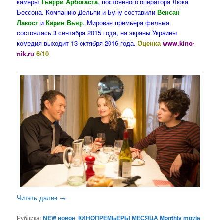
камеры
Тьерри Арбогаста
, постоянного оператора Люка
Бессона. Компанию Дельпи и Буну составили
Венсан
Лакост
и
Карин Вьяр
. Мировая премьера фильма
состоялась 3 сентября 2015 года, на экраны Украины
комедия выходит 13 октября 2016 года.
Оценка
www.kino-
nik.ru
6/10
Читать далее
→
Рубрика:
NEW новое
,
КИНОПРЕМЬЕРЫ МЕСЯЦА Monthly movie