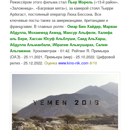
Режиссёром этого фильма стал
Пьер Морель
(«13-й район»,
«Заложница», «Багровая мята»), за камерой стоял Тьерри
Арбогаст, постоянный оператор Люка Бессона. Все
ключевые посты также за американцами, британцами и
французами. В главных ролях -
Омар Бин Хайдер, Марван
Абдулла, Мохаммед Ахмед, Мансур Альфели, Халифа
аль Бхри, Хассан Юсуф Альблуши, Саид АльХарш,
Абдулла Альмакбали, Ибрагим Альмушарах, Салем
Альтамини
. Хронометраж - 01:42. Рейтинг R. Премьера
(ОАЭ) - 25.11.2021. Премьера (мир) - 25.10.2022. Цифровой
релиз - 25.12.2022.
Оценка
www.kino-nik.com
6/10