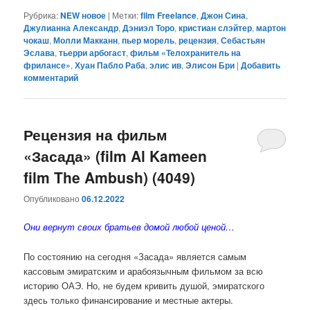
Рубрика:
NEW новое
|
Метки:
film Freelance
,
Джон Сина
,
Джулианна Александр
,
Дэниэл Торо
,
кристиан слэйтер
,
мартон
чокаш
,
Молли Макканн
,
пьер морель
,
рецензия
,
Себастьян
Эслава
,
тьерри арбогаст
,
фильм «Телохранитель на
фрилансе»
,
Хуан Пабло Раба
,
элис ив
,
Элисон Бри
|
Добавить
комментарий
Рецензия на фильм
«Засада» (film Al Kameen
film The Ambush) (4049)
Опубликовано
06.12.2022
Они вернут своих братьев домой любой ценой…
По состоянию на сегодня «Засада» является самым
кассовым эмиратским и арабоязычным фильмом за всю
историю ОАЭ. Но, не будем кривить душой, эмиратского
здесь только финансирование и местные актеры.