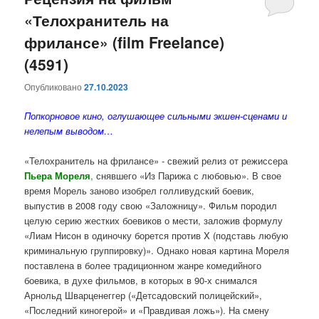
«Телохранитель на
содержимому
содержимому
фрилансе» (film Freelance)
(4591)
Опубликовано
27.10.2023
Попкорновое кино, оглушающее сильными экшен-сценами и
нелепым выводом…
«Телохранитель на фрилансе» - свежий релиз от режиссера
Пьера Мореля
,
снявшего
«Из Парижа с любовью»
. В свое
время Морель заново изобрел голливудский боевик,
выпустив в 2008 году свою
«Заложницу»
. Фильм породил
целую серию жестких боевиков о мести, заложив формулу
«Лиам Нисон в одиночку борется против X (подставь любую
криминальную группировку)». Однако новая картина Мореля
поставлена в более традиционном жанре комедийного
боевика, в духе фильмов, в которых в 90-х снимался
Арнольд Шварценеггер
(
«Детсадовский полицейский»
,
«Последний киногерой»
и
«Правдивая ложь»
). На смену