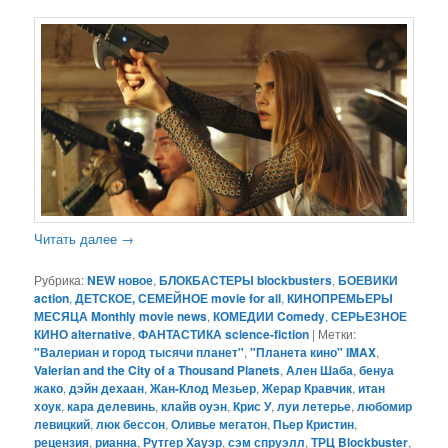
Читать далее
→
Рубрика:
NEW новое
,
БЛОКБАСТЕРЫ blockbusters
,
БОЕВИКИ
action
,
ДЕТСКОЕ, СЕМЕЙНОЕ movie for all
,
КИНОПРЕМЬЕРЫ
МЕСЯЦА Monthly movie news
,
КОМЕДИИ Comedy
,
СЕРЬЕЗНОЕ
КИНО alternative
,
ФАНТАСТИКА science-fiction
|
Метки:
"Валериан и город тысячи планет"
,
"Планета кино" IMAX
,
Valerian and the City of a Thousand Planets
,
Ален Шаба
,
бенуа
жако
,
дэйн дехаан
,
Жан-Клод Мезьер
,
Жерар Кравчик
,
итан
хоук
,
кара делевинь
,
клайв оуэн
,
Крис У
,
луи летерье
,
любомир
левицкий
,
люк бессон
,
Оливье мегатон
,
Пьер Кристин
,
рецензия
,
рианна
,
Рутгер Хауэр
,
сэм спруэлл
,
ТРЦ Blockbuster
,