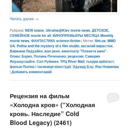
Читать далее
→
Рубрика:
NEW новое
,
Ukraine@Kiev movie news
,
ДЕТСКОЕ,
СЕМЕЙНОЕ movie for all
,
КИНОПРЕМЬЕРЫ МЕСЯЦА Monthly
movie news
,
ФАНТАСТИКА science-fiction
|
Метки:
film.ua
,
MMD
UA
,
Polina and the mystery of a film studio
,
василий вирастюк
,
Виржини Ледуайен
,
жан рено
,
кинотеатр "Планета кино"
,
Олиас Барко
,
Полина Печененко
,
рецензия
,
Сиверия
Янушаускайте
,
Сол Рубинек
,
ТРЦ River Mall
,
тьерри арбогаст
,
фильм Поліна і таємниця кіностудії
,
Эдуард Бэр
,
Яна Новикова
|
Добавить комментарий
Рецензия на фильм
«Холодна кров» (“Холодная
кровь. Наследие” Cold
Blood Legacy) (2461)