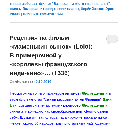
тьерри арбогаст
,
фильм "Валеріан та місто тисячі планет"
,
фильм Валериан и город тысячи планет
,
Херби Хэнкок
,
Эрик
Ролан
|
Добавить комментарий
Рецензия на фильм
«Маменькин сынок» (Lolo):
В примерочной у
«королевы французского
инди-кино»… (1336)
Опубликовано
10.10.2016
Несмотря на то, что партнером
актрисы
Жюли Дельпи
в
этом фильме стал "самый кассовый актёр Франции"
Дэни
Бун
, создаётся впечатление -
режиссёр
Жюли Дельпи
сняла эту комедию как своеобразное порт-фолио самой
себя. Шутка ли, за полтора часа хронометража актриса
меняет около 50 нарядов под пристальным наблюдением