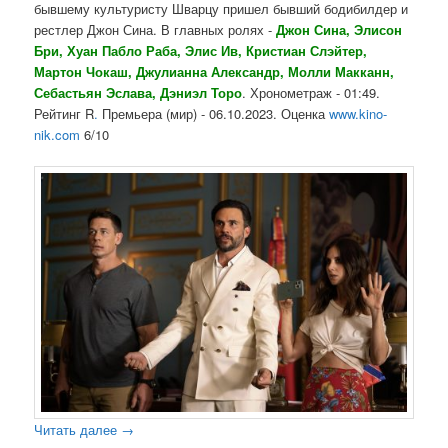
бывшему культуристу Шварцу пришел бывший бодибилдер и
рестлер
Джон Сина
.
В главных ролях
-
Джон Сина
,
Элисон
Бри
,
Хуан Пабло Раба
,
Элис Ив
,
Кристиан Слэйтер
,
Мартон Чокаш
,
Джулианна Александр
,
Молли Макканн
,
Себастьян Эслава
,
Дэниэл Торо
.
Хронометраж - 01:49.
Рейтинг
R
.
Премьера (мир) - 0
6.10.2023
. Оценка
www.kino-
nik.com
6/10
Читать далее
→