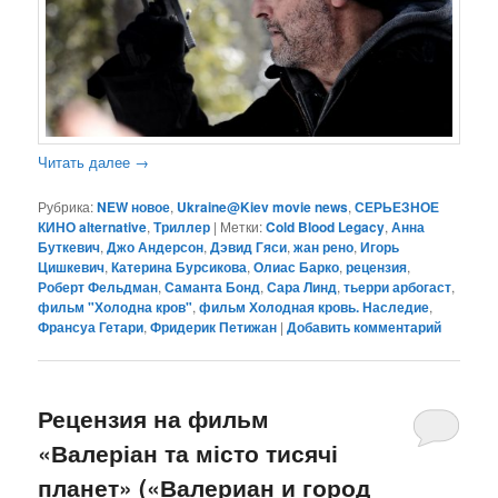
Читать далее
→
Рубрика:
NEW новое
,
Ukraine@Kiev movie news
,
СЕРЬЕЗНОЕ
КИНО alternative
,
Триллер
|
Метки:
Cold Blood Legacy
,
Анна
Буткевич
,
Джо Андерсон
,
Дэвид Гяси
,
жан рено
,
Игорь
Цишкевич
,
Катерина Бурсикова
,
Олиас Барко
,
рецензия
,
Роберт Фельдман
,
Саманта Бонд
,
Сара Линд
,
тьерри арбогаст
,
фильм "Холодна кров"
,
фильм Холодная кровь. Наследие
,
Франсуа Гетари
,
Фридерик Петижан
|
Добавить комментарий
Рецензия на фильм
«Валеріан та місто тисячі
планет» («Валериан и город