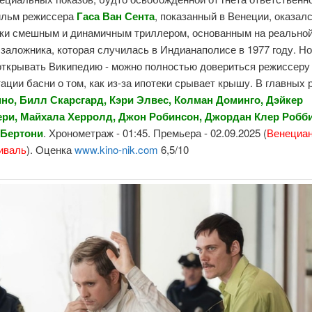
льм режиссера
Гаса Ван Сента
, показанный в Венеции, оказал
ки смешным и динамичным триллером, основанным на реальной
 заложника, которая случилась в Индианаполисе в 1977 году. Но
открывать Википедию - можно полностью довериться режиссеру 
ации басни о том, как из-за ипотеки срывает крышу. В главных 
но, Билл Скарсгард, Кэри Элвес, Колман Доминго, Дэйкер
ри, Майхала Херролд, Джон Робинсон, Джордан Клер Робби
 Бертони
. Хронометраж - 01:45. Премьера - 02.09.2025 (
Венециа
иваль
). Оценка
www.kino-nik.com
6,5/10