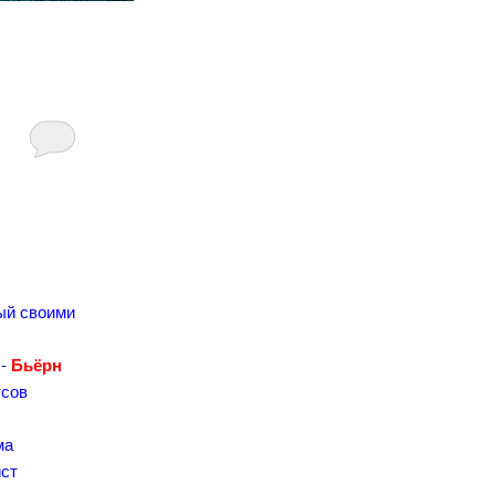
ый своими
-
Бьёрн
усов
ма
ист