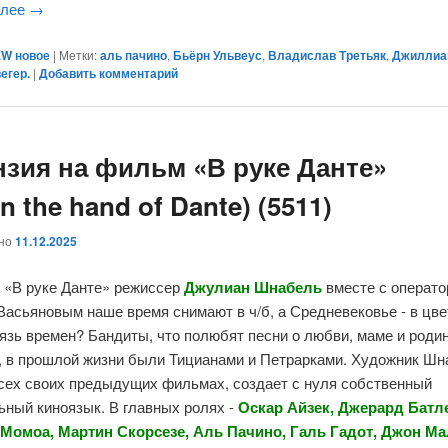
алее
→
W новое
|
Метки:
аль пачино
,
Бьёрн Ульвеус
,
Владислав Третьяк
,
Джиллиа
егер.
|
Добавить комментарий
нзия на фильм «В руке Данте»
 In the hand of Dante) (5511)
ано
11.12.2025
 «В руке Данте» режиссер
Джулиан Шнабель
вместе с операт
асьяновым наше время снимают в ч/б, а Средневековье - в цве
язь времен? Бандиты, что полюбят песни о любви, маме и родин
, в прошлой жизни были Тицианами и Петрарками. Художник Шн
всех своих предыдущих фильмах, создает с нуля собственный
ьный киноязык. В главных ролях -
Оскар Айзек, Джерард Батл
Момоа, Мартин Скорсезе, Аль Пачино, Галь Гадот, Джон Ма