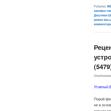
Рубрика:
NE
кинофести
Джулиан Ш
роман вас
комментар
Реце
устро
(5479
Опубликов
Усатый Б
Порой фе
не в осно
секции сп