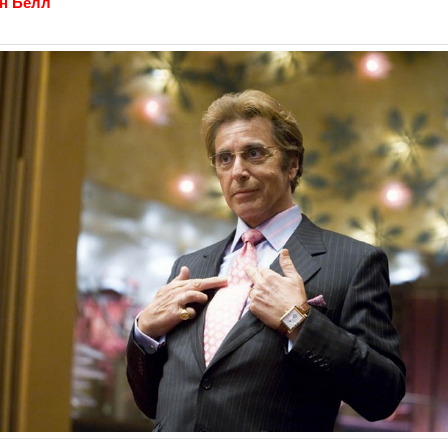
н Белл