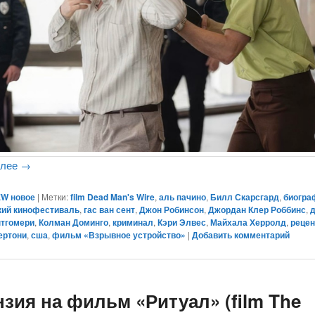
алее
→
W новое
|
Метки:
film Dead Man's Wire
,
аль пачино
,
Билл Скарсгард
,
биогра
кий кинофестиваль
,
гас ван сент
,
Джон Робинсон
,
Джордан Клер Роббинс
,
нтгомери
,
Колман Доминго
,
криминал
,
Кэри Элвес
,
Майхала Херролд
,
рецен
ертони
,
сша
,
фильм «Взрывное устройство»
|
Добавить комментарий
нзия на фильм «Ритуал» (film The