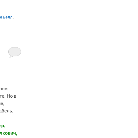
н Белл
,
ором
те. Но в
е,
абель,
ер,
лкович,