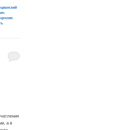
ецианский
вич
,
ецензия
,
ть
ечатления
и, а в
ости.