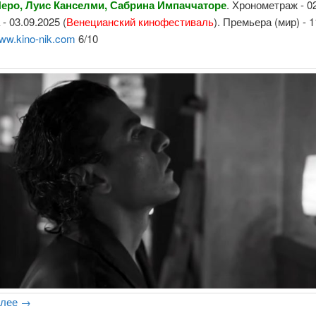
еро, Луис Канселми, Сабрина Импаччаторе
. Хронометраж - 02
- 03.09.2025 (
Венецианский кинофестиваль
). Премьера (мир) - 1
ww.kino-nik.com
6/10
алее
→