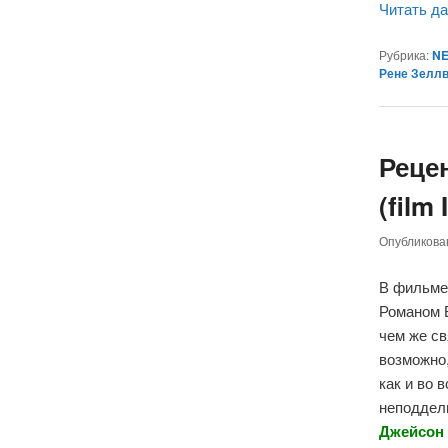
Читать д
Рубрика:
NE
Рене Зеллв
Реце
(film
Опубликов
В фильме
Романом В
чем же св
возможно
как и во 
неподдел
Джейсон 