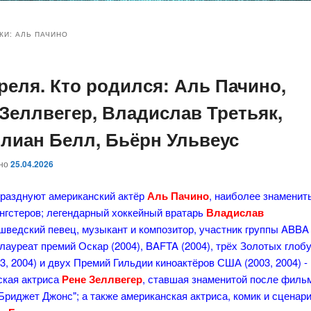
и
и
КИ:
АЛЬ ПАЧИНО
преля. Кто родился: Аль Пачино,
ому
ительному
 Зеллвегер, Владислав Третьяк,
жимому
жимому
лиан Белл, Бьёрн Ульвеус
ано
25.04.2026
празднуют американский актёр
Аль Пачино
, наиболее знаменит
нгстеров;
легендарный хоккейный вратарь
Владислав
шведский певец, музыкант и композитор, участник группы ABBA 
 лауреат премий Оскар (2004), BAFTA (2004), трёх Золотых глоб
03, 2004) и двух Премий Гильдии киноактёров США (2003, 2004) -
ская актриса
Рене Зеллвегер
, ставшая знаменитой после филь
Бриджет Джонс"; а также американская актриса, комик и сценар