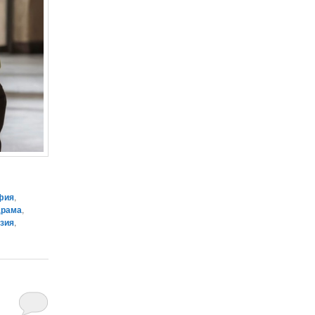
фия
,
драма
,
зия
,