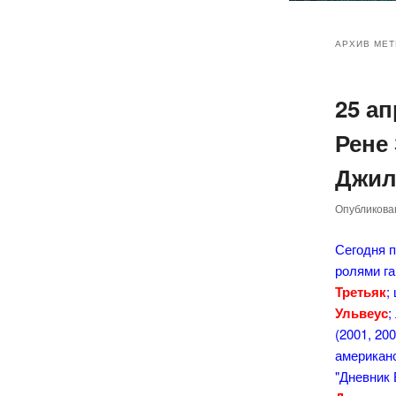
Главное
Перейт
Перейт
меню
АРХИВ МЕТ
к
к
25 а
основн
дополн
Рене
содер
содер
Джил
Опубликов
Сегодня 
ролями га
Третьяк
;
Ульвеус
;
(2001, 20
американ
"Дневник 