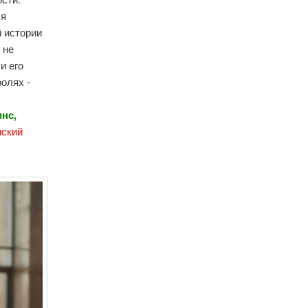
ся
 истории
 не
и его
ролях -
нс,
нский