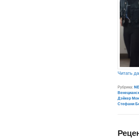
Читать д
Рубрика:
NE
Венецианс
Дэйкер Мо
Стефани Б
Реце