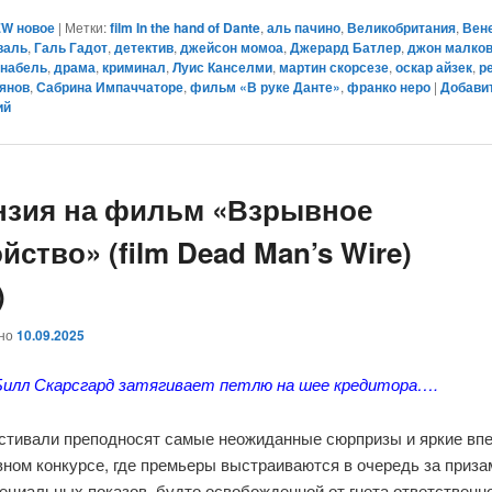
W новое
|
Метки:
film In the hand of Dante
,
аль пачино
,
Великобритания
,
Вен
валь
,
Галь Гадот
,
детектив
,
джейсон момоа
,
Джерард Батлер
,
джон малко
набель
,
драма
,
криминал
,
Луис Канселми
,
мартин скорсезе
,
оскар айзек
,
р
ьянов
,
Сабрина Импаччаторе
,
фильм «В руке Данте»
,
франко неро
|
Добави
ий
нзия на фильм «Взрывное
йство» (film Dead Man’s Wire)
)
ано
10.09.2025
илл Скарсгард затягивает петлю на шее кредитора….
стивали преподносят самые неожиданные сюрпризы и яркие вп
вном конкурсе, где премьеры выстраиваются в очередь за призам
ециальных показов, будто освобожденной от гнета ответственн