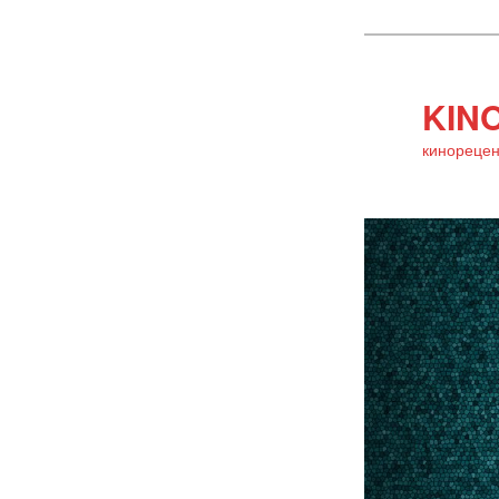
KINO
кинорецен