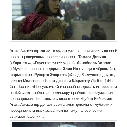
Агате Александр каким-то чудом удалось пригласить на свой
проект проверенных профессионалов -
Томаса Джейна
(«Каратель», «Глубокое синее море»),
Аннабелль Уоллис
(«Мумия», сериал «Тюдоры»),
Элис Ив
(«Люди в чёрном 3»),
открытого гея
Руперта Эверетта
(«Свадьба лучшего друга»,
Гришка Мелехов в «Тихом Доне») и
Шарлотту Ле Бон
(«Ив
Сен-Лоран», «Прогулка»). Они способны сделать интересным
любой сюжет, облегчая режиссеру проблемы с визуальным
воплощением. Но, вместе с оператором Якубом Кийовским,
Агата Александр делает свой фильм довольно глубоким и
неординарным высказыванием на тему человеческих
взаимоотношений…