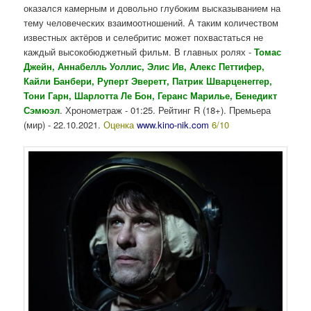
оказался камерным и довольно глубоким высказыванием на
тему человеческих взаимоотношений. А таким количеством
известных актёров и селебритис может похвастаться не
каждый высокобюджетный фильм. В главных ролях -
Томас
Джейн, Аннабелль Уоллис, Элис Ив, Алекс Петтифер,
Кайли Банбери, Руперт Эверетт, Патрик Шварценеггер,
Тони Гарн, Шарлотта Ле Бон, Геранс Марилье, Бенедикт
Сэмюэл
. Хронометраж - 01:25. Рейтинг R (18+). Премьера
(мир) - 22.10.2021.
Оценка
www.kino-nik.com
6/10