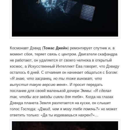
Космонавт Дэвид (
Томас Джейн
) ремонтирует спутник и, в
момент сбоя, теряет связь с центром. Двигатели скафандра
не работают, он удаляется от своего челнока в открытый
космос, а Искусственный Интеллект Ева говорит, что Дэвиду
осталось 6 дней. С отчаяния он начинает общаться с Богом:
«Я знаю, что засранец, но ты тоже виноват, что
выпустил такую версию меня»
. И просит передать
послание для своей маленькой дочери Эммы:
«Я сделал
так, чтобы все звёзды сияли для тебя».
Когда на глазах
Дэвида планета Земля разлетается на куски, он слышит
голос Господа:
«Дэвид, чем я могу тебе помочь?»
но может
ответить только: «Да ты издеваешься нахрен?»…