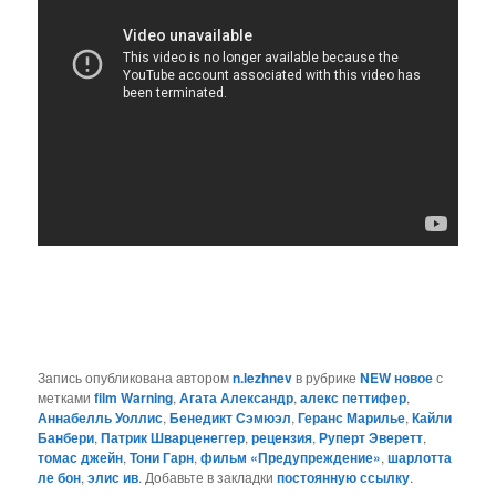
Запись опубликована автором
n.lezhnev
в рубрике
NEW новое
с
метками
film Warning
,
Агата Александр
,
алекс петтифер
,
Аннабелль Уоллис
,
Бенедикт Сэмюэл
,
Геранс Марилье
,
Кайли
Банбери
,
Патрик Шварценеггер
,
рецензия
,
Руперт Эверетт
,
томас джейн
,
Тони Гарн
,
фильм «Предупреждение»
,
шарлотта
ле бон
,
элис ив
. Добавьте в закладки
постоянную ссылку
.