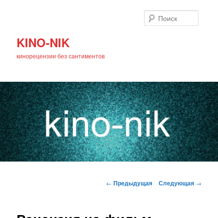
Поиск
KINO-NIK
кинорецензии без сантиментов
Главное
Перейти
меню
Навигация
←
Предыдущая
Следующая
→
по
к
записям
основному