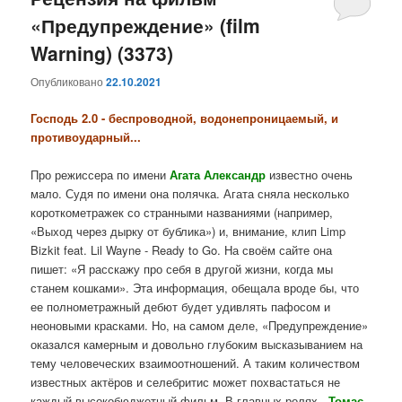
«Предупреждение» (film
содержимому
содержимому
Warning) (3373)
Опубликовано
22.10.2021
Господь 2.0 - беспроводной, водонепроницаемый, и
противоударный...
Про режиссера по имени
Агата Александр
известно очень
мало. Судя по имени она полячка. Агата сняла несколько
короткометражек со странными названиями (например,
«Выход через дырку от бублика») и, внимание, клип Limp
Bizkit feat. Lil Wayne - Ready to Go. На своём сайте она
пишет: «Я расскажу про себя в другой жизни, когда мы
станем кошками». Эта информация, обещала вроде бы, что
ее полнометражный дебют будет удивлять пафосом и
неоновыми красками. Но, на самом деле, «Предупреждение»
оказался камерным и довольно глубоким высказыванием на
тему человеческих взаимоотношений. А таким количеством
известных актёров и селебритис может похвастаться не
каждый высокобюджетный фильм. В главных ролях -
Томас