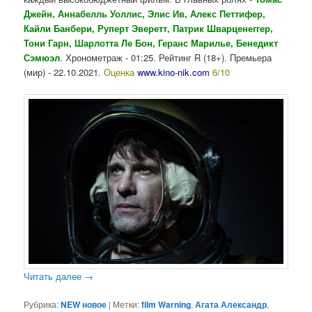
Джейн, Аннабелль Уоллис, Элис Ив, Алекс Петтифер,
Кайли Банбери, Руперт Эверетт, Патрик Шварценеггер,
Тони Гарн, Шарлотта Ле Бон, Геранс Марилье, Бенедикт
Сэмюэл
. Хронометраж - 01:25. Рейтинг R (18+). Премьера
(мир) - 22.10.2021.
Оценка
www.kino-nik.com
6/10
Читать далее
→
Рубрика:
NEW новое
|
Метки:
film Warning
,
Агата Александр
,