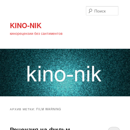
Поиск
KINO-NIK
кинорецензии без сантиментов
Главное
Перейти
Перейти
меню
АРХИВ МЕТКИ:
FILM WARNING
к
к
основному
дополнительному
Рецензия на фильм