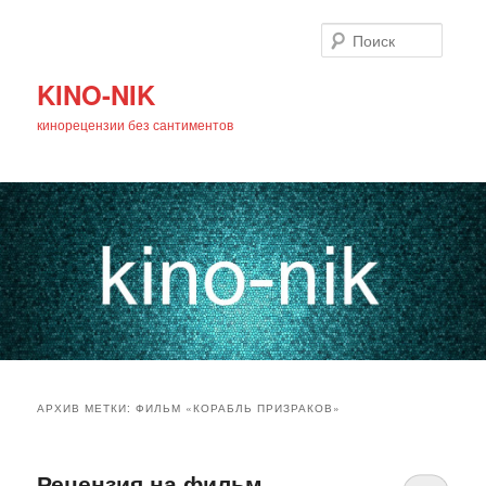
Поиск
KINO-NIK
кинорецензии без сантиментов
Главное
Перейти
Перейти
меню
АРХИВ МЕТКИ:
ФИЛЬМ «КОРАБЛЬ ПРИЗРАКОВ»
к
к
основному
дополнительному
Рецензия на фильм