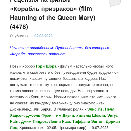
«Корабль призраков» (film
содержимому
содержимому
Haunting of the Queen Mary)
(4478)
Опубликовано
02.08.2023
Чечетка с привидением. Путеводитель, без которого
«Корабль призраков» потонет…
Новый хоррор
Гэри Шора
- фильм настолько необычного
жанра, что смотреть его без путеводителя будет трудно - он
покажется хаосом пугающих бессвязных кадров. Нас
погружают в нечто жуткое, скрытое в полумгле экрана, но
громогласное и не знающее пощады. Нас погружают в
легенду о «Куин Мэри». Новым поколениям это имя ничего
не скажет, но каждому американцу оно знакомо - как
Диснейленд или Барби. В главных ролях -
Элис Ив, Нелл
Хадсон, Джоэль Фрай, Тим Дауни, Уильям Шокли, Энгус
Райт, Джим Пиддок, Ленни Раш, Тиффани Эштон, Дориан
Лок
. Хронометраж - 02:05. Премьера (мир) - 19.07.2023.