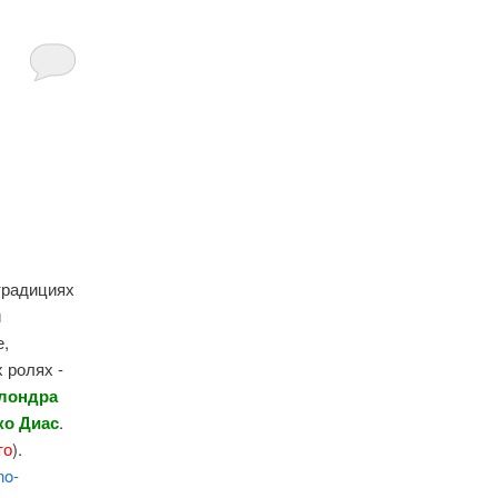
традициях
и
е,
 ролях -
Алондра
ко Диас
.
то
).
no-