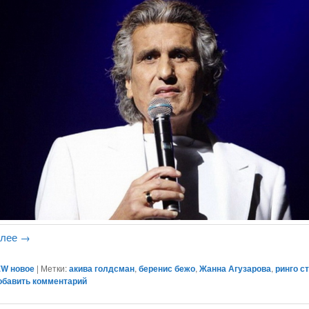
алее
→
W новое
|
Метки:
акива голдсман
,
беренис бежо
,
Жанна Агузарова
,
ринго с
обавить комментарий