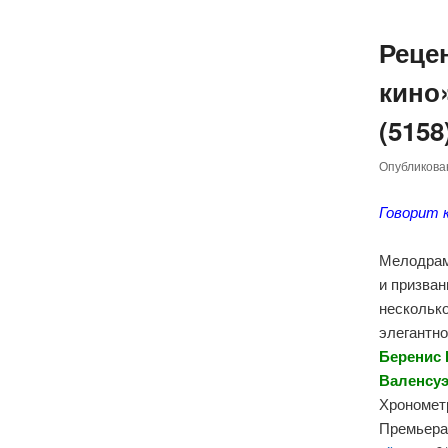
Реце
кино»
(5158
Опубликов
Говорит 
Мелодра
и призван
несколько
элегантно
Беренис 
Валенсуэ
Хронометр
Премьера 