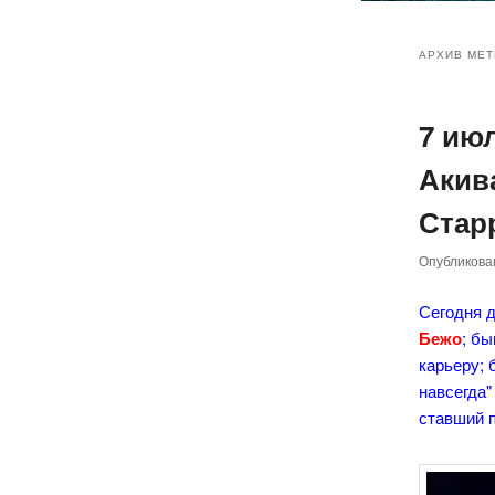
Главное
Перейт
Перейт
меню
АРХИВ МЕТ
к
к
7 ию
основн
дополн
Акив
содер
содер
Стар
Опубликов
Сегодня д
Бежо
; б
карьеру; 
навсегда"
ставший 