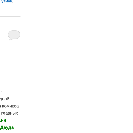
 Гузман
,
е
одной
а комикса
 главных
Анн
 Дауда