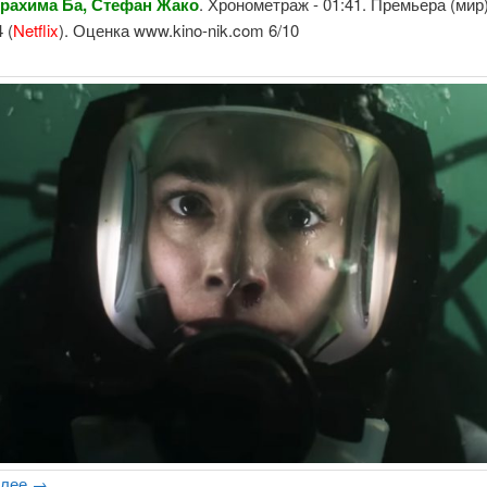
брахима Ба, Стефан Жако
. Хронометраж - 01:41. Премьера (мир)
 (
Netflix
). Оценка www.kino-nik.com 6/10
алее
→