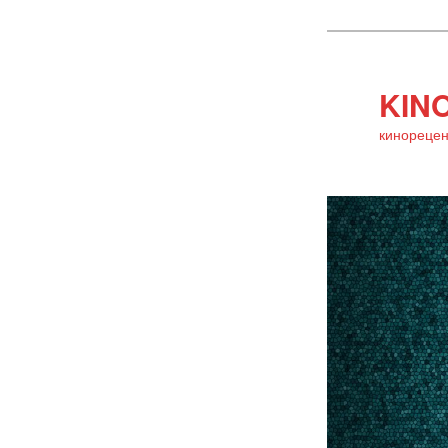
KINO
кинорецен