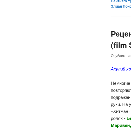
Сантьяго У
Элиан Пон
Реце
(film
Опубликов
Акулий х
Немногие
повторяют
подражан
руки. На 
«Хитман»
ролях -
Б
Маривен,