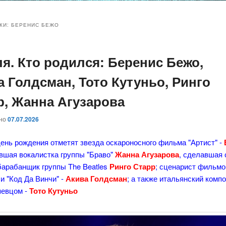
и
и
КИ:
БЕРЕНИС БЕЖО
ля. Кто родился: Беренис Бежо,
ому
ительному
а Голдсман, Тото Кутуньо, Ринго
жимому
жимому
р, Жанна Агузарова
ано
07.07.2026
ень рождения отметят звезда оскароносного фильма "Артист" -
ывшая вокалистка группы "Браво"
Жанна Агузарова
, сделавшая
барабанщик группы The Beatles
Ринго Старр
; сценарист фильмо
 и "Код Да Винчи" -
Акива Голдсман
; а также итальянский компо
певцом -
Тото Кутуньо