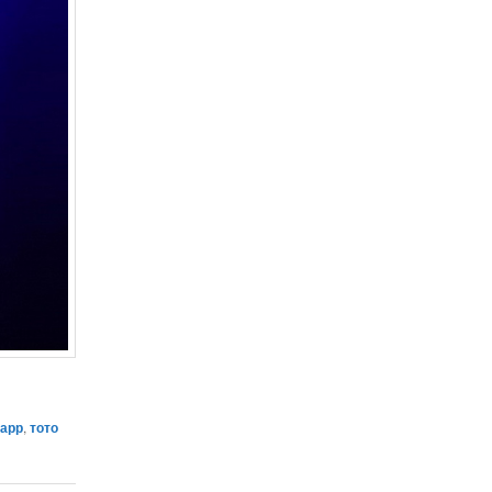
тарр
,
тото