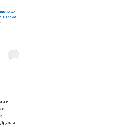
нис бежо
,
о
,
Нассим
е»
|
ти и
го
е
«Другого