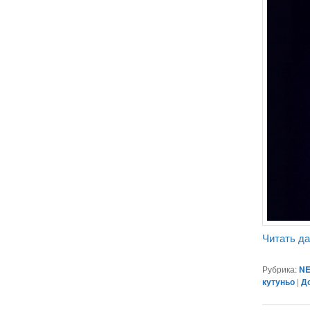
Читать д
Рубрика:
NE
кутуньо
|
Д