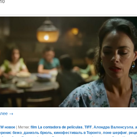
10
алее
→
W новое
|
Метки:
film La contadora de películas
,
TIFF
,
Алондра Валенсуэла
,
еренис бежо
,
даниэль брюль
,
кинофестиваль в Торонто
,
лоне шерфиг
,
рец