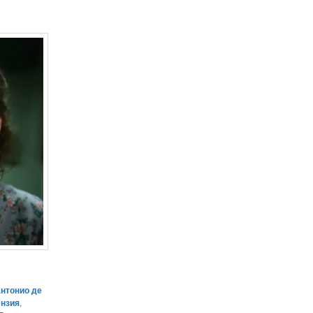
антонио де
ензия
,