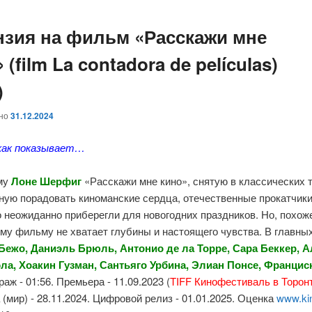
нзия на фильм «Расскажи мне
 (film La contadora de películas)
)
ано
31.12.2024
как показывает…
му
Лоне Шерфиг
«Расскажи мне кино», снятую в классических 
ную порадовать киноманские сердца, отечественные прокатчик
 неожиданно приберегли для новогодних праздников. Но, похож
му фильму не хватает глубины и настоящего чувства. В главных
Бежо, Даниэль Брюль, Антонио де ла Торре, Сара Беккер, 
ла, Хоакин Гузман, Сантьяго Урбина, Элиан Понсе, Францис
аж - 01:56. Премьера - 11.09.2023 (
TIFF Кинофестиваль в
Торон
(мир) - 28.11.2024. Цифровой релиз - 01.01.2025. Оценка
www.ki