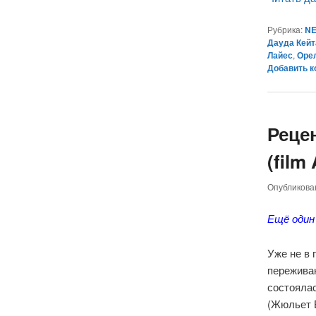
Рубрика:
NE
Дауда Кейт
Лайес
,
Оре
Добавить 
Реце
(film
Опубликов
Ещё один
Уже не в
пережива
состояла
(Жюльет Б