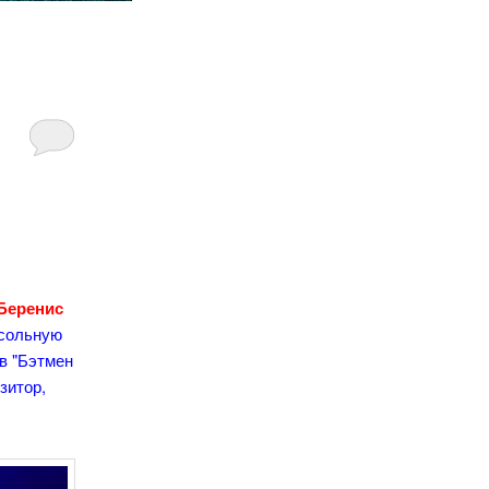
Беренис
 сольную
в "Бэтмен
зитор,