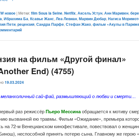
W новое
|
Метки:
film Sous la Seine
,
Netflix
,
Аксель Устун
,
Анн Маривен
,
бере
а
,
Ибрахима Ба
,
Ксавье Жанс
,
Леа Левиан
,
Марвин Дюбар
,
Нагиса Моримот
лия Пети
,
рецензия
,
Сандра Парфе
,
Стефан Жако
,
фильм «Акулы в Париж
комментарий
нзия на фильм «Другой финал»
 Another End) (4755)
ано
19.03.2024
 меланхоличный сай-фай, размышляющий о любви и смерти…
 первый раз режиссёр
Пьеро
Мессина
обращается к мотиву смер
нию вызванной ею травмы. Фильм «Ожидание», премьера которо
сь на 72-м Венецианском кинофестивале, повествовал о женщин
инош), неспособной принять потерю сына. Главному же герою 