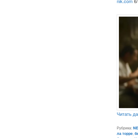
nik.com
6/
Читать д
Рубрика:
NE
ла торре
,
б